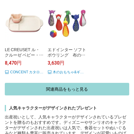
LE CREUSET ル・
エドインター ソフト
クルーゼ ベビー・マ
ボウリング 布のお
ルチプレート＆ラム
もちゃ 赤ちゃん 出
8,470円
3,630円
カン 910349-00 出
産祝い ベビー 誕生
産祝い 贈り物 プレ
日プレゼント 男の子
CONCENT カタログギフトと内祝い
木のおもちゃ&ギフト ニコリ
ゼント ギフト 料理
男 女の子 女 1歳 2歳
離乳食 男の子 女の
3歳 誕生祝 動物 アニ
子 出産内祝い お祝
マル ぬいぐるみ 子
関連商品をもっと見る
い セット 食器 カタ
供 ボーリング 玩具
ログ 記念品 のし メ
ラトル ガラガラ ゾ
ッセージ 送料無料
ウ ぞう クリスマス
記念 70 クマ ない C
人気キャラクターがデザインされたプレゼント
プレゼント
ONCENT 父の日 お
出産祝いとして、人気キャラクターがデザインされているプレゼ
中元 御中元
ントを贈るのもおすすめです。ディズニーやサンリオのキャラク
ターがデザインされた出産祝いは人気で、食器セットやぬいぐる
みなど種類も豊富に販売されています。デザインが可愛いものば