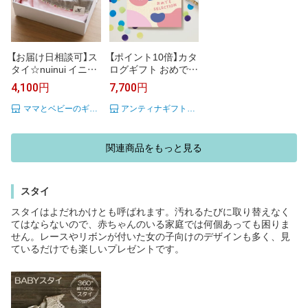
【お届け日相談可】ス
【ポイント10倍】カタ
タイ☆nuinui イニシ
ログギフト おめでと
ャル入り ベビースタ
セレクション ギフト
4,100円
7,700円
イギフト 【出産祝い
セット ＜ゆらゆら＞
ギフト】赤ちゃん ス
出産 祝い ギフト 子
ママとベビーのギフト リシュマム
アンティナギフトスタジオ
タイ おしゃれ 出産
供 おもちゃ かわい
祝い 男の子 女の子
い カタログ ギフト
内祝い ギフトセット
引っ越し 絵本 パズ
関連商品をもっと見る
スタイセット よだれ
ル お祝い おめでと
かけ ビブ
う おしゃれ
スタイ
スタイはよだれかけとも呼ばれます。汚れるたびに取り替えなく
てはならないので、赤ちゃんのいる家庭では何個あっても困りま
せん。レースやリボンが付いた女の子向けのデザインも多く、見
ているだけでも楽しいプレゼントです。