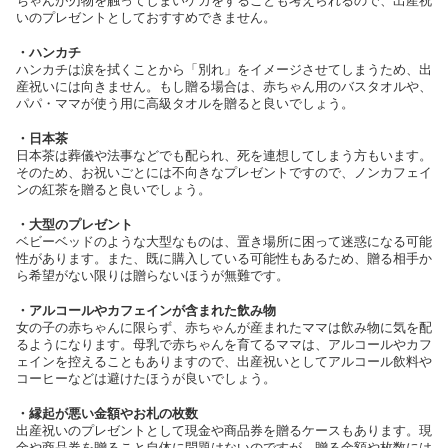
ちゃんが刃物を触ってしまいケガをすることも考えられるので、出産祝
いのプレゼントとしておすすめできません。
・ハンカチ
ハンカチは涙を拭くことから「別れ」をイメージさせてしまうため、出
産祝いには向きません。もし贈る場合は、赤ちゃん用のバスタオルや、
パパ・ママが使う用に高級タオルを贈ると良いでしょう。
・日本茶
日本茶は葬儀や法事などでも配られ、死を連想してしまう方もいます。
そのため、お祝いごとには不向きなプレゼントですので、ノンカフェイ
ンの紅茶を贈ると良いでしょう。
・大型のプレゼント
ベビーベッドのような大型なものは、置き場所に困って迷惑になる可能
性があります。また、既に購入している可能性もあるため、贈る相手か
ら希望がない限りは贈らないほうが無難です。
・アルコールやカフェインが含まれた飲み物
女の子の赤ちゃんに限らず、赤ちゃんが産まれたママは飲み物に気を配
るようになります。母乳で赤ちゃんを育てるママは、アルコールやカフ
ェインを控えることもありますので、出産祝いとしてアルコール飲料や
コーヒーなどは避けたほうが良いでしょう。
・縁起が悪い金額やお札の枚数
出産祝いのプレゼントとして現金や商品券を贈るケースもあります。現
金や商品券を贈ること自体に問題はないのですが、贈る金額や枚数には