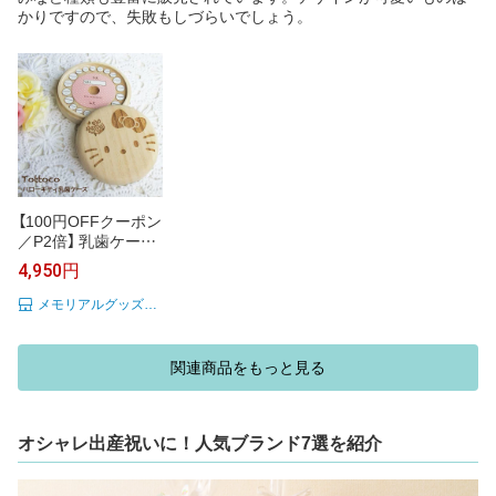
かりですので、失敗もしづらいでしょう。
【100円OFFクーポン
／P2倍】 乳歯ケース
【 ハローキティ 】 桐
4,950円
丸型 レーザー 日本
製 名前と日付が書き
メモリアルグッズのお店 とっとこ
込める内フタ付き 乳
歯入れ 桐箱 乳歯 保
存 ケース ティース
関連商品をもっと見る
ケース teethcase He
lloKitty キャラクター
かわいい サンリオ s
anrio
オシャレ出産祝いに！人気ブランド7選を紹介