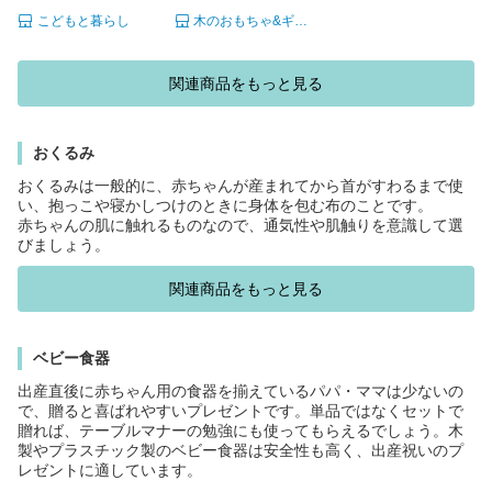
Edute Baby＆kids お
日プレゼント 男の子
こどもと暮らし
木のおもちゃ&ギフト ニコリ
うち時間 積み木 ブ
男 女の子 女 1歳 2歳
ロック 木のおもちゃ
3歳 誕生祝 動物 アニ
赤ちゃん 知育玩具 1
マル ぬいぐるみ 子
関連商品をもっと見る
歳 ビーズ おもちゃ
供 ボーリング 玩具
音 お誕生日プレゼン
ラトル ガラガラ ゾ
ト
ウ ぞう クリスマス
おくるみ
プレゼント
おくるみは一般的に、赤ちゃんが産まれてから首がすわるまで使
い、抱っこや寝かしつけのときに身体を包む布のことです。
赤ちゃんの肌に触れるものなので、通気性や肌触りを意識して選
びましょう。
関連商品をもっと見る
ベビー食器
出産直後に赤ちゃん用の食器を揃えているパパ・ママは少ないの
で、贈ると喜ばれやすいプレゼントです。単品ではなくセットで
贈れば、テーブルマナーの勉強にも使ってもらえるでしょう。木
製やプラスチック製のベビー食器は安全性も高く、出産祝いのプ
レゼントに適しています。