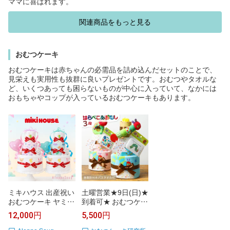
ママに喜ばれます。
関連商品をもっと見る
おむつケーキ
おむつケーキは赤ちゃんの必需品を詰め込んだセットのことで、
見栄えも実用性も抜群に良いプレゼントです。おむつやタオルな
ど、いくつあっても困らないものが中心に入っていて、なかには
おもちゃやコップが入っているおむつケーキもあります。
ミキハウス 出産祝い
土曜営業★9日(日)★
おむつケーキ ヤミー
到着可★ おむつケー
タイム BIG 3段 おむ
キ はらぺこあおむし
12,000円
5,500円
つケーキ 名入れ 刺
出産祝い 1位 名入れ
繍無料 湯上げ おく
刺繍 オムツケーキ 3