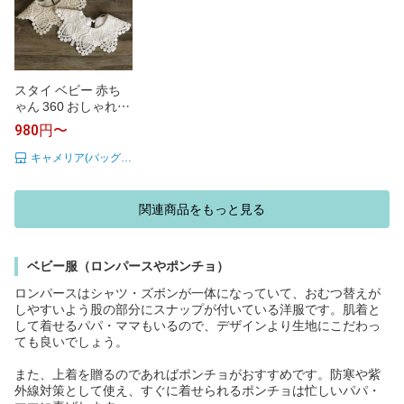
スタイ ベビー 赤ち
ゃん 360 おしゃれ
かわいい お食事スタ
980円〜
イ お食事エプロン
女の子 男の子 新生
キャメリア(バッグ&ジュエリー)
児 よだれかけ ビブ b
ib フリル レース ド
レス セット 子供 コ
関連商品をもっと見る
ットン 離乳食 保育
園 韓国 ベビー服 お
くるみ ガーゼ 出産
祝い プレゼント 【楽
ベビー服（ロンパースやポンチョ）
ギフ_○○】【-】
ロンパースはシャツ・ズボンが一体になっていて、おむつ替えが
しやすいよう股の部分にスナップが付いている洋服です。肌着と
して着せるパパ・ママもいるので、デザインより生地にこだわっ
ても良いでしょう。
また、上着を贈るのであればポンチョがおすすめです。防寒や紫
外線対策として使え、すぐに着せられるポンチョは忙しいパパ・