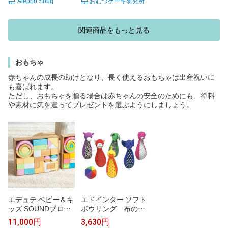
Aleppo Souq
おむつケーキ研究所
るみ ガーゼバスタオ
段 男の子 女の子 知
ル ガーゼハンカチ
育玩具 キャラクター
エプロン 食事用スタ
ギフトセット お盆前
関連商品をもっと見る
イ スプーン フォー
到着 Sassy 豪華 赤
ク カトラリー ホッ
ちゃん 身長計 バス
トビスケッツ ミキハ
タオル オーガニック
ウス ランチスタイ
おもちゃ
コットン 専門 お盆
バルーン 名入れ
前到着 ランキング
赤ちゃんの成長の助けとなり、長く使えるおもちゃは出産祝いに
も喜ばれます。
ただし、おもちゃを贈る場合は赤ちゃんの安全のためにも、塗料
や素材に気を遣ってプレゼントを選ぶようにしましょう。
エデュテ ベビー＆キ
エドインター ソフト
ッズ SOUNDブロッ
ボウリング 布のお
クス LARGE 28ピー
もちゃ 赤ちゃん 出
11,000円
3,630円
ス 【ラッピング対応】
産祝い ベビー 誕生