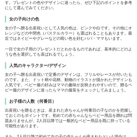
す。プレゼントの色やデザインに迷ったら、ぜひ下記のポイントを参考
にして選んでみてください。
女の子向けの色
女の子へ贈る出産祝いとして人気の色は、ピンクや白です。その他にオ
レンジなどの中間色（パステルカラー）も選ばれることもあります。最
近ではネイビーやグレーなどの暗い色を好むパパ・ママもいます。
一目で女の子用のプレゼントだとわかるものであれば、基本的にどのよ
うな色を選択しても喜ばれるでしょう。
人気のキャラクター/デザイン
女の子へ贈る出産祝いで定番のデザインは、フリルやレースが付いたも
のです。また、ドット柄や花柄、動物のイラストが描かれたデザインも
人気です。ベビー服の好みはママの趣味が反映されやすいので、贈るベ
ビー服のデザインに迷ったらママの服装をチェックしてみましょう。
お子様の人数（何番目）
出産祝いを贈るときは、産まれた赤ちゃんが何番目の子なのかを把握し
ておくのもポイントです。初めての赤ちゃんならベビー用品を贈れば問
題ありませんが、2人目以降では一般的なベビー用品を既に持っている
可能性があります。
また、2人目以降で初めて女の子の赤ちゃんが産まれたという場合は、