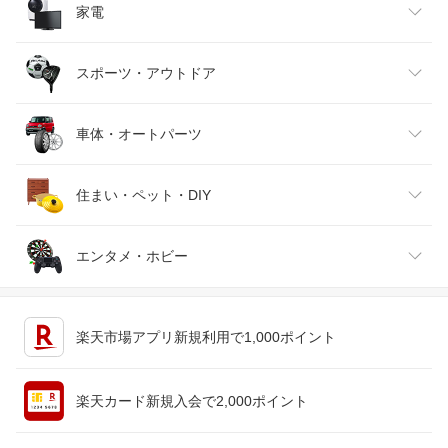
インナー・下着・ナイトウェア
ビール・洋酒
医薬品・コンタクト・介護
キッズ・ベビー・マタニティ
家電
バッグ・小物・ブランド雑貨
ワイン
おもちゃ
家電
スポーツ・アウトドア
靴
日本酒・焼酎
TV・オーディオ・カメラ
スポーツ・アウトドア
車体・オートパーツ
腕時計
スマートフォン・タブレット
ゴルフ
車用品・バイク用品
住まい・ペット・DIY
ジュエリー・アクセサリー
パソコン・周辺機器
車・バイク
インテリア・寝具・収納
エンタメ・ホビー
キッチン用品・食器・調理器具
テレビゲーム
楽天市場アプリ新規利用で1,000ポイント
ペット・ペットグッズ
CD・DVD
楽天カード新規入会で2,000ポイント
花・ガーデン・DIY
ホビー