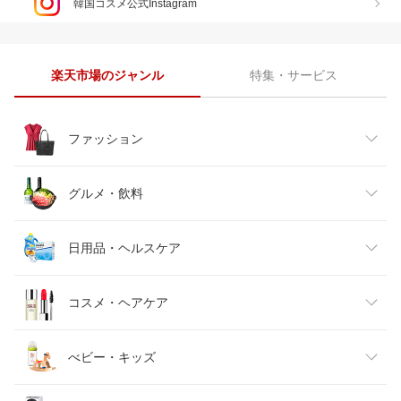
韓国コスメ公式Instagram
楽天市場のジャンル
特集・サービス
ファッション
レディースファッション
グルメ・飲料
メンズファッション
食品
日用品・ヘルスケア
キッズファッション
スイーツ・お菓子
日用品雑貨・文房具・手芸
コスメ・ヘアケア
ベビーファッション
水・ソフトドリンク
ダイエット・健康
美容・コスメ・香水
べビー・キッズ