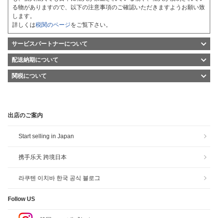
る物がありますので、以下の注意事項のご確認いただきますようお願い致
します。
詳しくは
税関のページ
をご覧下さい。
サービスパートナーについて
楽天市場の個人輸入ではお客様が通常と同じお買い物ステップで安心して
配送納期について
海外の商品を「個人輸入」として購入できるよう、指定を受けた委託先の
楽天市場の個人輸入では、購入された商品は海外から配送されるため通常
日系企業が海外ショップの店舗運営業務を行います。
関税について
より商品お届けまでに時間が掛かるケースがあります。
委託企業は各海外ショップの、受注管理、商品の問合せ対応＊、配送指
楽天市場の個人輸入で購入された商品はすべて「個人輸入」としてお客様
配送期間に関しては配送される国によっても異なるため、各ショップの配
示、返品、キャンセルなどを行うため、すべて日本語で国内のショップと
のもとに配送されます。
送情報ページをご確認いただくか、直接ショップまでお問合せください。
同様に安心してお買い物いただけます。
「個人輸入」として購入された商品は、ご注文者自身の「個人使用・個人
また、海外ショップが即日配送を行った際にも、商品の通関チェックに時
また海外ショップも国内店舗と同様の基準で模倣品の排除や、情報セキュ
出店のご案内
消費」が前提となります。ご注文された商品を第三者へ無償で贈答は可能
間がかかり、お届けまでに時間がかかる可能性もございます。海外ショッ
リティの配慮を行っているため、安心して海外ショップからお買い物いた
ですが、商用目的に転売することは法律で禁止されております。
プより商品をご購入の際は余裕をもってご注文くださいますようお願い致
だけます。
課税対象額の合計が10,000円以下の場合は免税となり関税、消費税は課税
します。
＊一部、日本人スタッフがいる海外ショップ等を除く
Start selling in Japan
されません。個人輸入の場合商品代金の60％課税の特例があるため、商品
代金16,666円までは免税対象となります。※ただし、免税対象外の商品も
携手乐天 跨境日本
あり（履物、編物、革製品など）
そのため、ポイント、クーポン利用前の商品購入金額が16,666円以上のご
注文（配送費を除く）の場合には商品受け取り時に関税、消費税、通関手
라쿠텐 이치바 한국 공식 블로그
数料等がかかる可能性があります。詳しくは各ショップもしくは
税関のペ
ージ
をご覧下さい。
Follow US