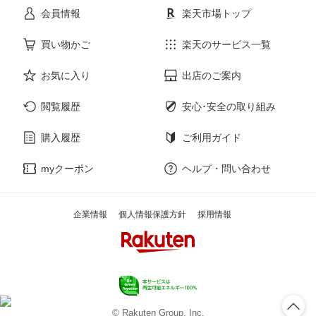
会員情報
楽天市場トップ
サービス・リフォーム
楽器・音響機器
買い物かご
楽天のサービス一覧
お気に入り
出店のご案内
本・雑誌・コミック
閲覧履歴
安心･安全の取り組み
購入履歴
ご利用ガイド
myクーポン
ヘルプ・問い合わせ
企業情報
個人情報保護方針
採用情報
© Rakuten Group, Inc.