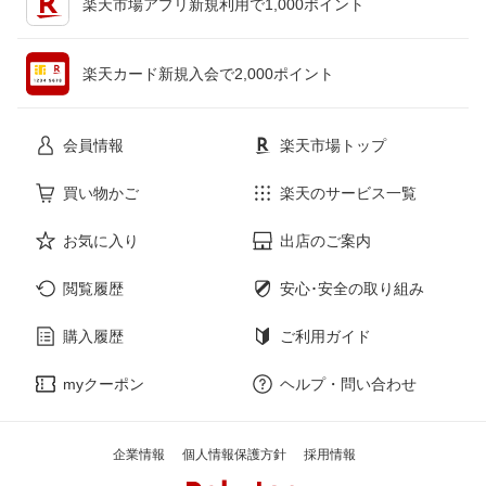
楽天市場アプリ新規利用で1,000ポイント
ペット・ペットグッズ
CD・DVD
楽天カード新規入会で2,000ポイント
花・ガーデン・DIY
ホビー
会員情報
楽天市場トップ
サービス・リフォーム
楽器・音響機器
買い物かご
楽天のサービス一覧
お気に入り
出店のご案内
本・雑誌・コミック
閲覧履歴
安心･安全の取り組み
購入履歴
ご利用ガイド
myクーポン
ヘルプ・問い合わせ
企業情報
個人情報保護方針
採用情報