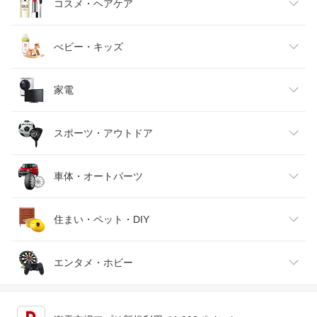
キッズファッション
スイーツ・お菓子
日用品雑貨・文房具・手芸
コスメ・ヘアケア
ベビーファッション
水・ソフトドリンク
ダイエット・健康
美容・コスメ・香水
べビー・キッズ
インナー・下着・ナイトウェア
ビール・洋酒
医薬品・コンタクト・介護
キッズ・ベビー・マタニティ
家電
バッグ・小物・ブランド雑貨
ワイン
おもちゃ
家電
スポーツ・アウトドア
靴
日本酒・焼酎
TV・オーディオ・カメラ
スポーツ・アウトドア
車体・オートパーツ
腕時計
スマートフォン・タブレット
ゴルフ
車用品・バイク用品
住まい・ペット・DIY
ジュエリー・アクセサリー
パソコン・周辺機器
車・バイク
インテリア・寝具・収納
エンタメ・ホビー
キッチン用品・食器・調理器具
テレビゲーム