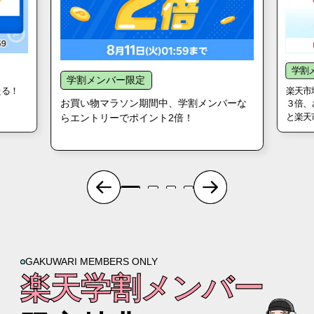
学割
学割メンバー限定
当たる！
楽天市
お買い物マラソン期間中、学割メンバーな
３倍、
と楽天
らエントリーでポイント2倍！
GAKUWARI MEMBERS ONLY
楽天学割メンバー