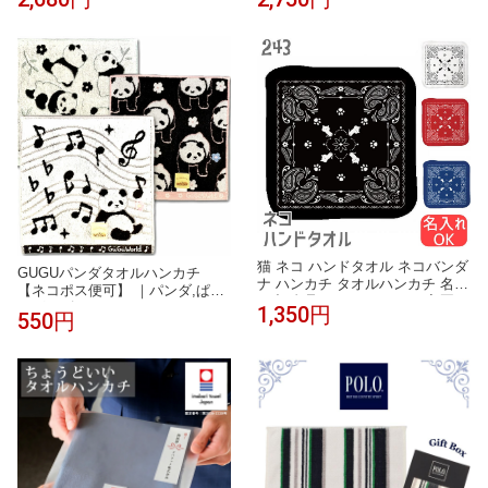
タオル ハンカチ タオルハンカチ
お礼 お返し クリスマス
猫 ネコ ハンドタオル ネコバンダ
GUGUパンダタオルハンカチ
ナ ハンカチ タオルハンカチ 名入
【ネコポス便可】 ｜パンダ,ぱん
れ 記念品 アニバーサリー 入園
だグッズ,タオル,ハンカチ,ハンド
1,350円
550円
入学 卒園 卒業 入学祝い 還暦 卒
タオル,ミニハンカチ,中国,中華
業祝 誕生日 クリスマス ネコ好き
街,可愛い,プレゼント,実用,プチ
雑貨 かわいい グッズ プレゼント
ギフト,赤ちゃん,パンダ雑貨, r
ギフト
o0805