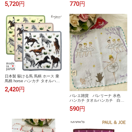
混ハンカチ ブルー 58cm 大判 タ
綿100％ ハンカチタオル 刺繍 北
5,720円
770円
オルハンカチ ブルー 23cm 高級
欧 キャラクター コンパクトサイ
海外 イタリア レディース ブラン
ズ 持ち歩き ポケットサイズ かわ
ド ギフト プレゼント 女性 人気
いい おしゃれ 大人 子供 レディ
おしゃれ フェミニン スタイリッ
ース メンズ プチギフト プレゼン
シュ ラッピング対応 誕生日 お礼
ト
お返し お祝い
日本製 駆ける馬 馬柄 ホース 乗
馬柄 horse ハンカチ タオルハン
カチ シェニール織 アーンジョー
2,420円
ギフト プレゼント
バレエ雑貨 バレリーナ 水色
ハンカチ タオルハンカチ 白鳥
の湖 プチギフト Shinzi Katoh
590円
発表会プレゼント