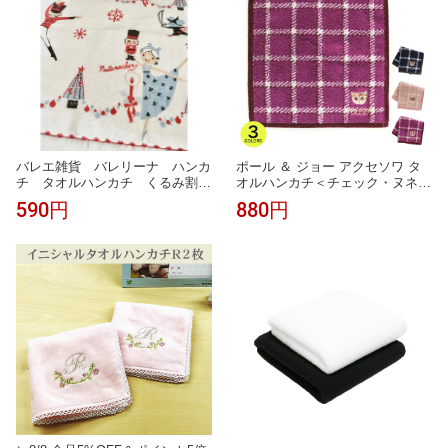
バレエ雑貨 バレリーナ ハンカ
ポール ＆ ジョー アクセソワ タ
チ タオルハンカチ くるみ割り
オルハンカチ＜チェック・ヌネッ
人形 プチギフトShinzi Katoh
ト刺繍 ＞ チェック柄 大人かわい
590円
880円
い 綿100％ スリット糸使用 レデ
ィース おしゃれ ギフト プレゼン
ト