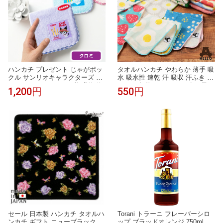
ハンカチ プレゼント じゃがポッ
タオルハンカチ やわらか 薄手 吸
クル サンリオキャラクターズ 織
水 吸水性 速乾 汗 吸収 汗ふき お
ネームタオル クロミ 1枚 北海道
しゃれ 柄物 レディース 女の子
1,200円
550円
限定 タオル ハンカチ キティちゃ
かわいい まとめ買い 綿 綿100 コ
ん Sanrio キャラクター グッズ お
ットン HELLOBEAR 現代百貨 A
土産 プレゼント ギフト かわいい
293 Gh018
レディース 子供 北海道土産 父の
日 【パケ】
セール 日本製 ハンカチ タオルハ
Torani トラーニ フレーバーシロ
ンカチ ギフト ニューブラック小
ップ ブラッドオレンジ 750ml