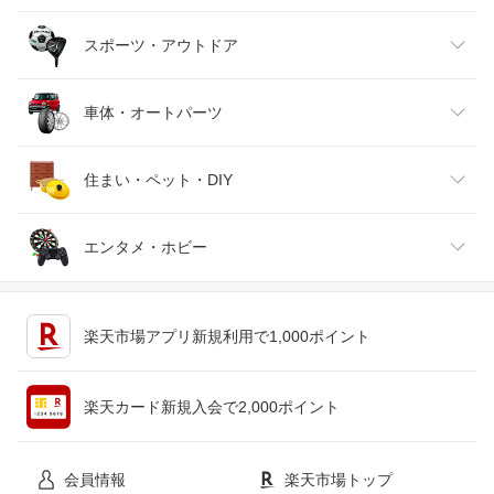
バッグ・小物・ブランド雑貨
ワイン
おもちゃ
家電
スポーツ・アウトドア
靴
日本酒・焼酎
TV・オーディオ・カメラ
スポーツ・アウトドア
車体・オートパーツ
腕時計
スマートフォン・タブレット
ゴルフ
車用品・バイク用品
住まい・ペット・DIY
ジュエリー・アクセサリー
パソコン・周辺機器
車・バイク
インテリア・寝具・収納
エンタメ・ホビー
キッチン用品・食器・調理器具
テレビゲーム
楽天市場アプリ新規利用で1,000ポイント
ペット・ペットグッズ
CD・DVD
楽天カード新規入会で2,000ポイント
花・ガーデン・DIY
ホビー
会員情報
楽天市場トップ