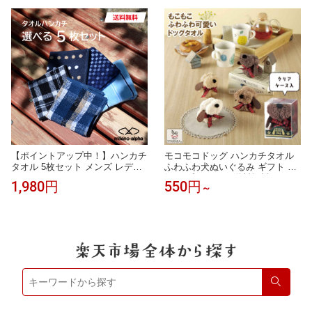
ンカチ 無地 おしぼりタオル ミニ
ハンカチ
【ポイントアップ中！】ハンカチ
モコモコドッグ ハンカチタオル
タオル 5枚セット メンズ レディ
ふわふわ犬ぬいぐるみ ギフト 犬
ース ハンカチセット ハンドタオ
好き プレゼント 送料無料
1,980円
550円
～
ル タオルハンカチ まとめ買い ビ
ジネス 綿 コットン パイル 吸水
速乾性 ポケットサイズ 25cm ギ
フト プレゼント 男性 おしゃれ
お買い得 送料無料
検索