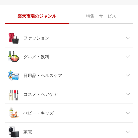
楽天市場のジャンル
特集・サービス
ファッション
レディースファッション
グルメ・飲料
メンズファッション
食品
日用品・ヘルスケア
キッズファッション
スイーツ・お菓子
日用品雑貨・文房具・手芸
コスメ・ヘアケア
ベビーファッション
水・ソフトドリンク
ダイエット・健康
美容・コスメ・香水
べビー・キッズ
インナー・下着・ナイトウェア
ビール・洋酒
医薬品・コンタクト・介護
キッズ・ベビー・マタニティ
家電