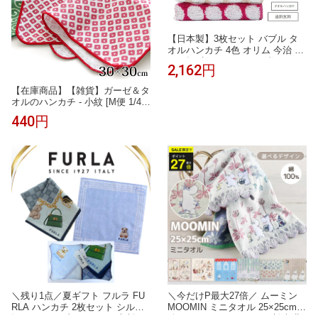
【日本製】3枚セット バブル タ
オルハンカチ 4色 オリム 今治 ド
ット柄 水玉 ジャガード織り タオ
2,162円
ル たおる ハンカチ はんかち コ
ンパクト 綿 コットン ふんわり
【在庫商品】【雑貨】ガーゼ＆タ
やわらかい 可愛い お洒落 女性
オルのハンカチ - 小紋 [M便 1/4]
男性 子供 レディース メンズ お
ハンカチ はんかち かわいい レデ
でかけ 敬老の日 父の日 母の日
440円
ィース プレゼント ガーゼ パイル
ギフト
柔らか やわらか 使いやすい 吸水
＼残り1点／夏ギフト フルラ FU
＼今だけP最大27倍／ ムーミン
RLA ハンカチ 2枚セット シルク
MOOMIN ミニタオル 25×25cm