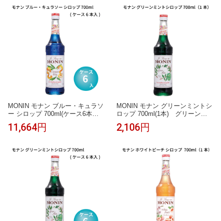
クテル 割り材 業務用 フレーバー
務用 カフェ フレーバーシロップ
シロップ
MONIN モナン ブルー・キュラソ
MONIN モナン グリーンミントシ
ー シロップ 700ml(ケース6本入)
ロップ 700ml(1本) グリーンミ
ブルーキュラソー 青 オレンジ
ント ミント モヒート チョコミン
11,664円
2,106円
風味 ブルーハワイ かき氷 ソーダ
ト かき氷 ソーダ ノンアルコール
インスタ映え ノンアルコールカ
カクテル モクテル 割り材 業務用
クテル モクテル 割り材 業務用
フレーバーシロップ
フレーバーシロップ