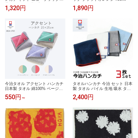
花 シェニール織 ブランド レディ
1,320円
1,890円
ース アーンジョーギフト プレゼ
ント
今治タオル アクセント ハンカチ
タオルハンカチ 今治 セット 日本
日本製 タオル 綿100% ベージュ
製 タオル パイル 生地 吸水 タオ
アイボリー グレー ピンク グリー
ル ハンカチ 3枚セット メンズ ビ
550円
2,400円
～
ン パープル 1枚 3枚 5枚 全色セ
ジネス カジュアル 今治 ブランド
ット かわいい おしゃれ ギフト
プレゼント 引越し祝い ギフト タ
オルギフト