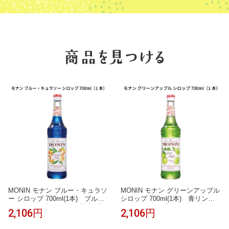
MONIN モナン ブルー・キュラソ
MONIN モナン グリーンアップル
ー シロップ 700ml(1本) ブルー
シロップ 700ml(1本) 青リンゴ
キュラソー 青 オレンジ風味 ブル
グリーンアップル みずみずしい
2,106円
2,106円
ーハワイ かき氷 ソーダ インスタ
かき氷 ソーダ ノンアルコールカ
映え ノンアルコールカクテル モ
クテル モクテル 子供 割り材 業