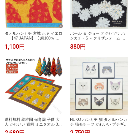
タオルハンカチ 宮城 ホヤ イエロ
ポール ＆ ジョー アクセソワ ハ
ー 【47 JAPAN】【 綿100％ ミ
ンカチ・S ＜クリザンテーム ・
ニタオル プレゼント ギフト プチ
ネイビー＞ 25×25cm タオルハン
1,100円
880円
ギフト 引越 挨拶 内祝 お礼 お返
カチ レディース かわいい おしゃ
し 退職 異動 】
れ プレゼント ブランド
送料無料 幼稚園 保育園 子供 大
NEKO ハンカチ 猫 タオルハンカ
人 かわいい 猫柄 ミニタオル 30×
チ 猫モチーフ かわいい プチギフ
40cm 綿100％ ガーゼ 2枚セット
ト プレゼント 猫好き 女性 男性
2,680円
2,750円