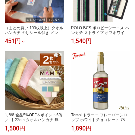
（まとめ買い 100枚以上）タオル
POLO BCS ポロビーシーエス ハ
ハンカチ のしシール付き メンズ
ンカチ ストライプ オフホワイト
ハンドタオル 今治タオル 個包装
25cm あぶらとり 抗菌防臭 タオ
451円
1,540円
～
ギフト まとめ買い 22.5×23cm レ
ルハンカチ ハンドタオル ギフト
ディース ギフト お配り ご挨拶
ボックス入り メンズ 紳士 ブラン
退職 Tps-152-100set-nosi［タバ
ド ギフト プレゼント 男性 人気
ラット］
おしゃれ ラッピング対応 誕生日
お礼 お返し お祝い 贈答品 ノベ
ルティ
＼8/8 全品5%OFF＆ポイント5倍
Torani トラーニ フレーバーシロ
／ 【 22cm タオルハンカチ 無地
ップ ホワイトチョコレート 750m
2枚 セット 】 名入れなし タオ
l 瓶
1,500円
1,890円
ルセット 今治 子供 プレゼント
お礼 お返し シャーリング ミニハ