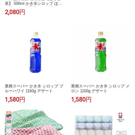
茶】 500ml かき氷シロップ ほう
じ茶シロップ 茶蜜 ほうじ茶ラテ
2,080円
牛乳割り アイス・コーヒーゼリ
ーに 保存料・着色料・香料不使
用
業務スーパー かき氷 シロップ ブ
業務スーパー かき氷 シロップ メ
ルーハワイ 1160g デザート
ロン 1160g デザート
1,580円
1,580円