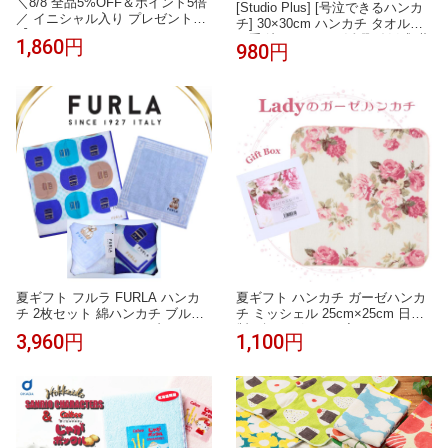
＼8/8 全品5%OFF＆ポイント5倍
[Studio Plus] [号泣できるハンカ
／ イニシャル入り プレゼント
チ] 30×30cm ハンカチ タオル地
【イニシャルRのタオルハンカチ
厚手 泣くシーンで活躍 結婚式 葬
1,860円
980円
ピンク2枚】プレゼント 女性 タ
式 冠婚葬祭 入園式 卒園式 入学
オルハンカチ ギフト イニシャル
式 卒業式
タオル ギフト ハンカチ イニシャ
ル入り 女性 女性 内祝い お返し
刺繍 誕生
夏ギフト フルラ FURLA ハンカ
夏ギフト ハンカチ ガーゼハンカ
チ 2枚セット 綿ハンカチ ブルー
チ ミッシェル 25cm×25cm 日本
50cm タオルハンカチ ブルー 23c
製 ギフトボックス入り レディー
3,960円
1,100円
m 高級 海外 イタリア レディース
ス ギフト プレゼント 女性 赤ち
ブランド ギフト プレゼント 女性
ゃん ベビー おしゃれ 人気 誕生
人気 おしゃれ かわいい フェミニ
日 お礼 お返し お祝い ノベルテ
ン スタイリッシュ ラッピング対
ィ 贈答品 敬老の日 タオルギフト
応 誕生日 お礼 お返し お祝い