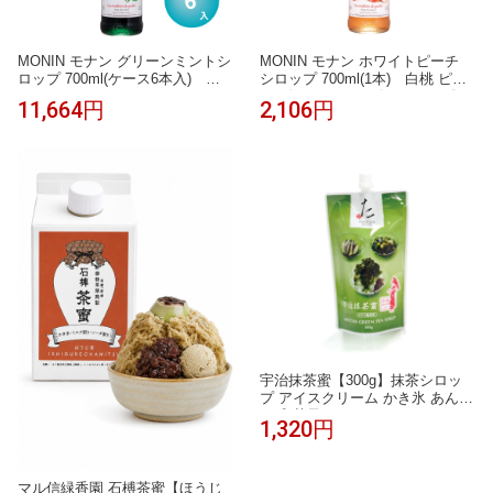
MONIN モナン グリーンミントシ
MONIN モナン ホワイトピーチ
ロップ 700ml(ケース6本入) グ
シロップ 700ml(1本) 白桃 ピー
リーンミント ミント モヒート チ
チ ピーチティー ピーチソーダ か
11,664円
2,106円
ョコミント かき氷 ソーダ ノンア
き氷 かき氷シロップ ノンアルコ
ルコールカクテル モクテル 割り
ールカクテル モクテル カクテル
材 業務用 フレーバーシロップ
割り材 希釈 業務用 カフェ フレ
ーバーシロップ 桃 ソーダ 紅茶
ラテ おうちカフェ
宇治抹茶蜜【300g】抹茶シロッ
プ アイスクリーム かき氷 あんみ
つ 和菓子 スイーツ
1,320円
マル信緑香園 石榑茶蜜【ほうじ