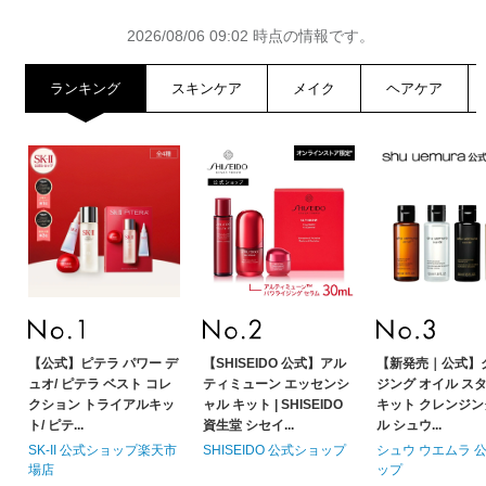
2026/08/06 09:02 時点の情報です。
ランキング
スキンケア
メイク
ヘアケア
【公式】ピテラ パワー デ
【SHISEIDO 公式】アル
【新発売｜公式】
ュオ/ ピテラ ベスト コレ
ティミューン エッセンシ
ジング オイル ス
クション トライアルキッ
ャル キット | SHISEIDO
キット クレンジ
ト/ ピテ...
資生堂 シセイ...
ル シュウ...
SK-II 公式ショップ楽天市
SHISEIDO 公式ショップ
シュウ ウエムラ 
2026/08/06 09:02
場店
ップ