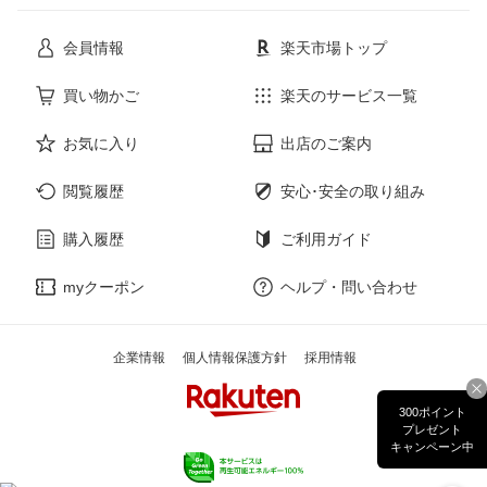
花・ガーデン・DIY
ホビー
会員情報
楽天市場トップ
サービス・リフォーム
楽器・音響機器
買い物かご
楽天のサービス一覧
お気に入り
出店のご案内
本・雑誌・コミック
閲覧履歴
安心･安全の取り組み
購入履歴
ご利用ガイド
myクーポン
ヘルプ・問い合わせ
企業情報
個人情報保護方針
採用情報
300ポイント
プレゼント
キャンペーン中