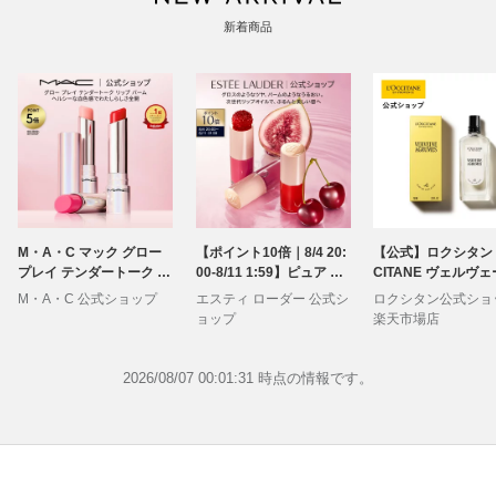
新着商品
M・A・C マック グロー
【ポイント10倍｜8/4 20:
【公式】ロクシタン L
プレイ テンダートーク リ
00-8/11 1:59】ピュア カ
CITANE ヴェルヴ
ップ MAC| リップケア リ
ラー ジェリー グロウ オ
アグルム オードトワレ
M・A・C 公式ショップ
エスティ ローダー 公式シ
ロクシタン公式ショ
ップクリーム リップバー
イル ESTEE LAUDER |
mL/ 化粧品 コスメ 
ョップ
楽天市場店
ム 色付きリップ 色つき
口紅 リップグロス
レディース 男性 女性
唇 ぷるぷる ケア 保湿リ
レゼント ギフト 香水
ップ 保湿 血色 シアバタ
レグランス パフュー
2026/08/07 00:01:31 時点の情報です。
ー チーク サーブ 湯上り
り いい香り メンズ 
美人リップ
ィース