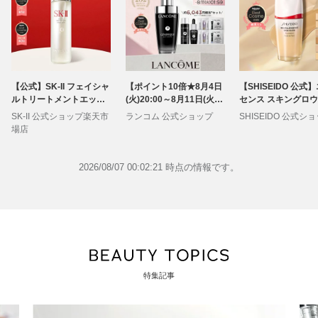
【公式】SK-II フェイシャ
【ポイント10倍★8月4日
【SHISEIDO 公式
ルトリートメントエッセ
(火)20:00～8月11日(火)0
センス スキングロウ
ンス75mL、160mL、230
1:59★】 LANCÔME(ラ
ンデーション ☆ | SH
SK-II 公式ショップ楽天市
ランコム 公式ショップ
SHISEIDO 公式シ
mL | SK-2 / SK-II（エスケ
ンコム) ジェニフィック
DO 資生堂 シセイドウ
場店
ーツー）正規品 送料無料
アルティメ セラム 30mL
ファンデーション 
潤い 保湿 | ピテラ エッセ
50mL 導入 美容液 保湿 毛
デ 美容液ファンデ 
ンス 20代 30代 40代 50代
穴 ハリ 透明感 スキンケ
ファンデーション 
2026/08/07 00:02:21 時点の情報です。
スキンケア 化粧品 コスメ
ア 正規品 美肌菌 エイジ
ケアエッセンス
女性 彼女 デパコス 高級
ングケア 保湿 うるおい
化粧水
ツヤ 日本処方 彼女 化粧
品 詰め替え レフィル
特集記事