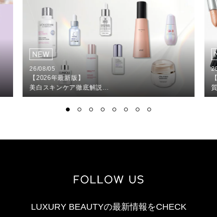
26/08/05
2
【2026年最新版】
【
美白スキンケア徹底解説
シミ・くすみ対策で透明感のある肌へ
LUXURY BEAUTYの最新情報をCHECK