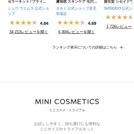
セラーキット / ブライト
膚発想 スキンケア 毛穴
資生堂 シセイドウ 
クレンジングオイル キッ
キメ くすみ タカミ スキ
液 うるおい 保湿
シュウ ウエムラ 公式ショ
タカミ 公式ショップ楽天
SHISEIDO 公式
ト | シュウウエムラクレ
ンピール 角質ケア 美容液
ップ
市場店
ンジング 楽天市場店限定
肌荒れ ザラつき 敏感肌 T
4.84
4.69
洗顔 メイク落とし 毛穴
AKAMI 30mL
1,726レビュー
洗顔料 スキンケア 美容
2026/08/06
34,213レビューを開く
6,304レビューを開く
化粧落とし 正規品 送料無
2026/08/06
2026/08/06
料 楽天ベストコスメ
ランキング表示についての詳細はこちら
ミニコスメ・トライアル
お試ししやすく、持ち運びにも便利な
ミニサイズやトライアルキット