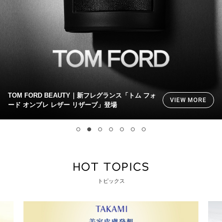
ESTĒE LAUDER｜うるおいと透明感あふれるつや
RE
VIEW MO
マット肌へ。名品ファンデに新クッション登場
トピックス