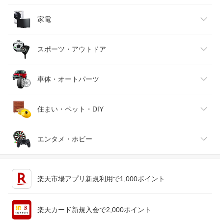
インナー・下着・ナイトウェア
ビール・洋酒
医薬品・コンタクト・介護
キッズ・ベビー・マタニティ
家電
バッグ・小物・ブランド雑貨
ワイン
おもちゃ
家電
スポーツ・アウトドア
靴
日本酒・焼酎
TV・オーディオ・カメラ
スポーツ・アウトドア
車体・オートパーツ
腕時計
スマートフォン・タブレット
ゴルフ
車用品・バイク用品
住まい・ペット・DIY
ジュエリー・アクセサリー
パソコン・周辺機器
車・バイク
インテリア・寝具・収納
エンタメ・ホビー
キッチン用品・食器・調理器具
テレビゲーム
楽天市場アプリ新規利用で1,000ポイント
ペット・ペットグッズ
CD・DVD
楽天カード新規入会で2,000ポイント