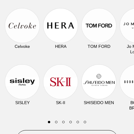
Celvoke
HERA
TOM FORD
Jo 
L
SISLEY
SK-II
SHISEIDO MEN
B
B