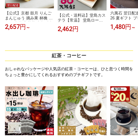
【公式】京都 鼓月 りんご
六萬石 翌日配達
【公式・送料込】堂島カス
まんじゅう 摘み果 林檎 鼓
26 夏ギフト 
テラ【常温】 堂島ロール
月/お中元 和菓子 京都 内祝
Vで紹介 ラン
モンシェール スイーツ お
2,657円
1,480円
～
～
2,462円
い お返し ホワイトデー 入
『六萬石最中 
取り寄せ お菓子 ギフト 焼
学祝い お菓子 老舗 お取り
数』選べる 作
菓子 内祝い お取り寄せ カ
寄せ お茶請け 手土産 プチ
入 もなか 和菓
ステラ 洋菓子 プレゼント
ギフト お礼 お祝い お返し
返し お供え お
プチギフト
まんじゅう お土産 ギフト
し 法事 お供え
プレゼント
り寄せ【宅急
紅茶・コーヒー
ト】
おしゃれなパッケージや人気店の紅茶・コーヒーは、ひと息つく時間を
ちょっと豊かにしてくれるおすすめのプチギフトです。