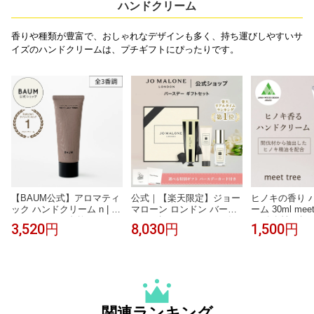
ギフト クリスマスプレゼ
貨 省スペース 日本製 燕三
器具 調理道具 
ハンドクリーム
ント 送料無料
条 送料無料
ングッズ プレ
越し
香りや種類が豊富で、おしゃれなデザインも多く、持ち運びしやすいサ
イズのハンドクリームは、プチギフトにぴったりです。
【BAUM公式】アロマティ
公式｜【楽天限定】ジョー
ヒノキの香り 
ック ハンドクリーム n | バ
マローン ロンドン バース
ーム 30ml meet
ウム | バーム 自然 ナチュ
デー ギフトセット ※お好
ンズ 女性 ギフ
3,520円
8,030円
1,500円
ラル プレゼント ギフト 贈
みの香りをお選びくださ
桧 精油 プレゼ
り物 男性 女性 おしゃれ お
い。｜ジョーマローン ギ
ニック ハンド
すすめ 誕生日 プチギフト
フト 送料無料 プレゼント
かない お返し 
お祝い 森林浴 リラックス
贈り物 おすすめ プチギフ
生日 日本製 手
癒やし
ト 誕生日 バースデー お祝
チューブ 保湿 
い
ギフト
関連ランキング