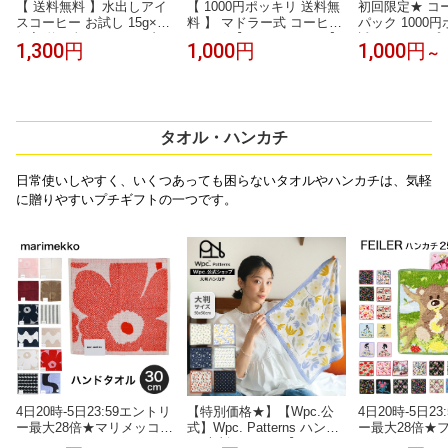
【 送料無料 】水出しアイ
【 1000円ポッキリ 送料無
初回限定★ コー
スコーヒー お試し 15g×10
料 】 マドラー式 コーヒー
パック 1000
個入 約15杯 コールドブリ
バッグ 【 ちゃこセット 】
試し ドリップ
1,300円
1,000円
1,000円
～
ュー アイス コーヒー ギフ
れもんちゃこ・べりーちゃ
ップコーヒー 
ト 珈琲 アイスコーヒー 水
こ 6個入 コーヒー プチギ
スコーヒー ホ
出し 水出しコーヒー バッ
フト 自分用 香料不使用 珈
ーアイスコーヒ
グ パック ティーパック プ
琲 coffee フルーティー 浅
ドリップ 飲み
チギフト
煎り かわいい お手軽 1000
レ コーヒーバ
ポキ ドリップバッグ 父の
フト インスタ
タオル・ハンカチ
日 手土産 誕生日 ギフト ご
用 プレゼント
挨拶
1000円 RSL
日常使いしやすく、いくつあっても困らないタオルやハンカチは、気軽
に贈りやすいプチギフトの一つです。
4日20時-5日23:59エントリ
【特別価格★】【Wpc.公
4日20時-5日2
ー最大28倍★マリメッコ
式】Wpc. Patterns ハンカ
ー最大28倍★フ
ハンカチ ハンドタオル ミ
チ 大判ハンカチ【レディ
EILER ハン