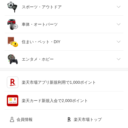
バッグ・小物・ブランド雑貨
ワイン
おもちゃ
家電
スポーツ・アウトドア
靴
日本酒・焼酎
TV・オーディオ・カメラ
スポーツ・アウトドア
車体・オートパーツ
腕時計
スマートフォン・タブレット
ゴルフ
車用品・バイク用品
住まい・ペット・DIY
ジュエリー・アクセサリー
パソコン・周辺機器
車・バイク
インテリア・寝具・収納
エンタメ・ホビー
キッチン用品・食器・調理器具
テレビゲーム
楽天市場アプリ新規利用で1,000ポイント
ペット・ペットグッズ
CD・DVD
楽天カード新規入会で2,000ポイント
花・ガーデン・DIY
ホビー
会員情報
楽天市場トップ