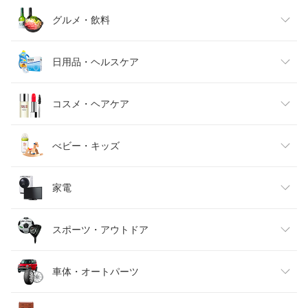
レディースファッション
グルメ・飲料
メンズファッション
食品
日用品・ヘルスケア
キッズファッション
スイーツ・お菓子
日用品雑貨・文房具・手芸
コスメ・ヘアケア
ベビーファッション
水・ソフトドリンク
ダイエット・健康
美容・コスメ・香水
べビー・キッズ
インナー・下着・ナイトウェア
ビール・洋酒
医薬品・コンタクト・介護
キッズ・ベビー・マタニティ
家電
バッグ・小物・ブランド雑貨
ワイン
おもちゃ
家電
スポーツ・アウトドア
靴
日本酒・焼酎
TV・オーディオ・カメラ
スポーツ・アウトドア
車体・オートパーツ