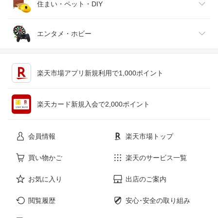
腕時計
スマートフォン・タブレット
ゴルフ
車用品・バイク用品
住まい・ペット・DIY
ジュエリー・アクセサリー
パソコン・周辺機器
車・バイク
インテリア・寝具・収納
エンタメ・ホビー
キッチン用品・食器・調理器具
テレビゲーム
楽天市場アプリ新規利用で1,000ポイント
ペット・ペットグッズ
CD・DVD
楽天カード新規入会で2,000ポイント
花・ガーデン・DIY
ホビー
会員情報
楽天市場トップ
サービス・リフォーム
楽器・音響機器
買い物かご
楽天のサービス一覧
お気に入り
出店のご案内
本・雑誌・コミック
閲覧履歴
安心･安全の取り組み