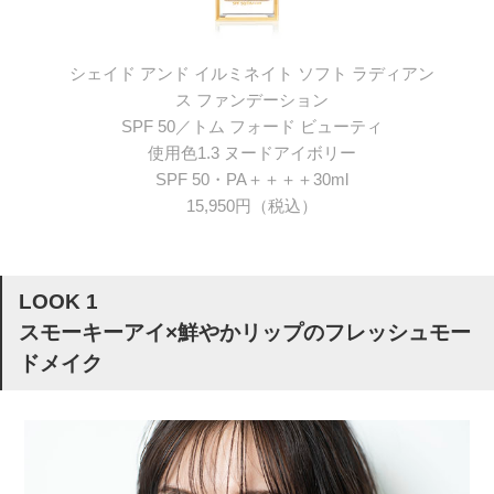
シェイド アンド イルミネイト ソフト ラディアン
ス ファンデーション
SPF 50／トム フォード ビューティ
使用色1.3 ヌードアイボリー
SPF 50・PA＋＋＋＋30ml
15,950円（税込）
LOOK 1
スモーキーアイ×鮮やかリップのフレッシュモー
ドメイク