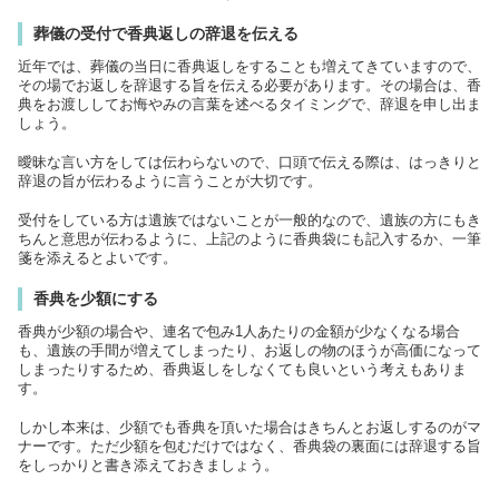
葬儀の受付で香典返しの辞退を伝える
近年では、葬儀の当日に香典返しをすることも増えてきていますので、
その場でお返しを辞退する旨を伝える必要があります。その場合は、香
典をお渡ししてお悔やみの言葉を述べるタイミングで、辞退を申し出ま
しょう。
曖昧な言い方をしては伝わらないので、口頭で伝える際は、はっきりと
辞退の旨が伝わるように言うことが大切です。
受付をしている方は遺族ではないことが一般的なので、遺族の方にもき
ちんと意思が伝わるように、上記のように香典袋にも記入するか、一筆
箋を添えるとよいです。
香典を少額にする
香典が少額の場合や、連名で包み1人あたりの金額が少なくなる場合
も、遺族の手間が増えてしまったり、お返しの物のほうが高価になって
しまったりするため、香典返しをしなくても良いという考えもありま
す。
しかし本来は、少額でも香典を頂いた場合はきちんとお返しするのがマ
ナーです。ただ少額を包むだけではなく、香典袋の裏面には辞退する旨
をしっかりと書き添えておきましょう。