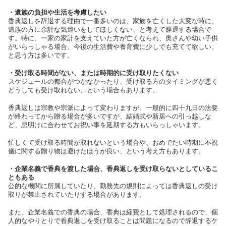
・遺族の負担や生活を考慮したい
香典返しを辞退する理由で一番多いのは、家族を亡くした大変な時に、
遺族の方に余計な気遣いをしてほしくない、と考えて辞退する場合で
す。特に、一家の家計を支えていた方が亡くなられ、奥さんや幼い子供
がいらっしゃる場合、今後の生活費や養育費に少しでも充てて欲しい、
と思う方は多いです。
・受け取る時間がない、または時期的に受け取りたくない
スケジュールの都合がつかなかったり、受け取る方のタイミングが悪く
どうしても受け取れない、という場合もあります。
香典返しは宗教や宗派によって変わりますが、一般的に四十九日の法要
が終わってから贈る場合が多いですが、結婚式や新居への引っ越しな
ど、忌明けに合わせてお祝い事を延期する方もいらっしゃいます。
忙しくて受け取る時間が取れないという場合や、おめでたい時期に不祝
儀に関する贈り物は避けたほうが良い、という考え方もあります。
・企業名義で香典を渡した場合、香典返しを受け取らないとしているこ
ともある
公的な機関に所属していたり、勤務先の規則によっては香典返しの受け
取りが禁止されていたりする場合があります。
また、企業名義での香典の場合、香典は経費として処理されるので、個
人的なやりとりで香典返しを受け取ることは問題になるので辞退するケ