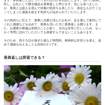
まず、香典返しとはどういうものなのかをお話しします。頂いた香典に
対し、お礼として贈る物品を香典返しと呼びます。先にも述べました
が、香典とは故人を偲んで供養の気持ちを表したり、身近な人が亡くな
ってしまった遺族を励ます気持ちが込められていたりします。
その気持ちに応えて、無事に法要が済んだお礼や、足を運んで参列して
くれた感謝などを込めて、香典を頂いた方に香典返しを贈ります。ま
た、お通夜や葬儀は突然のことが多く、当日は非常に忙しいため、せっ
かく弔問に訪れていただいても挨拶すらできないこともあります。
そのため、四十九日が過ぎた後など時間的、精神的な区切りを迎え、改
めて感謝を伝えることも目的の1つです。
香典返しは辞退できる？