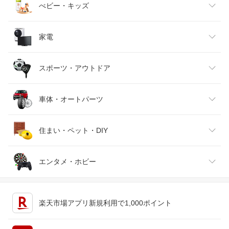
ベビーファッション
水・ソフトドリンク
ダイエット・健康
美容・コスメ・香水
べビー・キッズ
インナー・下着・ナイトウェア
ビール・洋酒
医薬品・コンタクト・介護
キッズ・ベビー・マタニティ
家電
バッグ・小物・ブランド雑貨
ワイン
おもちゃ
家電
スポーツ・アウトドア
靴
日本酒・焼酎
TV・オーディオ・カメラ
スポーツ・アウトドア
車体・オートパーツ
腕時計
スマートフォン・タブレット
ゴルフ
車用品・バイク用品
住まい・ペット・DIY
ジュエリー・アクセサリー
パソコン・周辺機器
車・バイク
インテリア・寝具・収納
エンタメ・ホビー
キッチン用品・食器・調理器具
テレビゲーム
楽天市場アプリ新規利用で1,000ポイント
ペット・ペットグッズ
CD・DVD