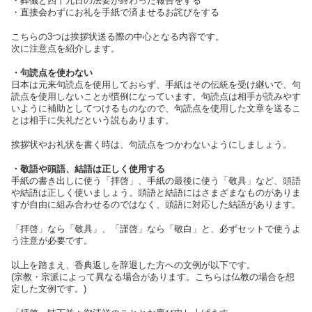
・葬儀と四十九日の法要が終わった報告をする
・直接会わずにお礼を手紙で済ませるお詫びをする
こちらの3つは挨拶状送る際の中心となる内容です。
次に注意点を紹介します。
・句読点を使わない
日本は元来句読点を使用しておらず、手紙はその伝統を受け継いで、句
読点を使用しないことが慣例になっています。句読点は相手が読みやす
いように補助としてつけるものなので、句読点を使用した文章を送るこ
とは相手に失礼だという説もあります。
挨拶状やお礼状を書く時は、句読点をつかわないようにしましょう。
・敬語や頭語、結語は正しく使用する
手紙の書き出しに使う「拝啓」、手紙の最後に使う「敬具」など、頭語
や結語は正しく使いましょう。頭語と結語にはさまざまなものがありま
すが自由に組み合わせるのではなく、頭語に対応した結語があります。
「拝啓」なら「敬具」、「謹啓」なら「敬白」と、必ずセットで使うよ
う注意が必要です。
以上を踏まえ、香典返しを辞退した方への文例が以下です。
(宗教・宗派によって異なる場合があります。こちらは仏教の場合を想
定した文例です。)