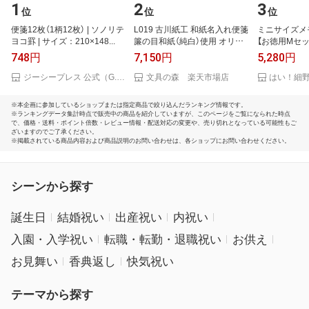
1
2
3
位
位
位
便箋12枚（1柄12枚） | ソノリテ
L019 古川紙工 和紙名入れ便箋
ミニサイズメモ
ヨコ罫 | サイズ：210×148...
簾の目和紙（純白）使用 オリジ
【お徳用Mセッ
ナルギフ...
紙：上質紙...
748円
7,150円
5,280円
ジーシープレス 公式（G.C.PRESS）
文具の森 楽天市場店
はい！細
※本企画に参加しているショップまたは指定商品で絞り込んだランキング情報です。
※ランキングデータ集計時点で販売中の商品を紹介していますが、このページをご覧になられた時点
で、価格・送料・ポイント倍数・レビュー情報・配送対応の変更や、売り切れとなっている可能性もご
ざいますのでご了承ください。
※掲載されている商品内容および商品説明のお問い合わせは、各ショップにお問い合わせください。
シーンから探す
誕生日
結婚祝い
出産祝い
内祝い
入園・入学祝い
転職・転勤・退職祝い
お供え
お見舞い
香典返し
快気祝い
テーマから探す