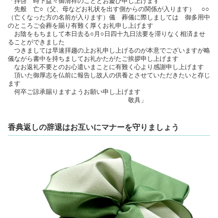
「拝啓 時下益々御清祥のこととお慶び申し上げます
先般 亡○（父、母などお礼状を出す側からの関係が入ります） ○○
（亡くなった方の名前が入ります）儀 葬儀に際しましては 御多用中
のところご会葬を賜り有難く厚くお礼申し上げます
お陰をもちまして本日去る○月○日四十九日法要を滞りなく相済ませ
ることができました
つきましては早速拝趨の上お礼申し上げるのが本意でございますが略
儀ながら書中を持ちましてお礼かたがたご挨拶申し上げます
なお返礼不要とのお心遣いまことに有難く心より感謝申し上げます
頂いた御厚志を仏前に報告し故人の供養とさせていただきたいと存じ
ます
何卒ご諒承賜りますようお願い申し上げます
敬具」
香典返しの辞退はお互いにマナーを守りましょう