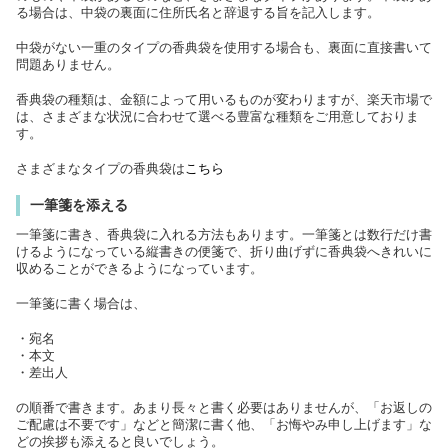
る場合は、中袋の裏面に住所氏名と辞退する旨を記入します。
中袋がない一重のタイプの香典袋を使用する場合も、裏面に直接書いて
問題ありません。
香典袋の種類は、金額によって用いるものが変わりますが、楽天市場で
は、さまざまな状況に合わせて選べる豊富な種類をご用意しておりま
す。
さまざまなタイプの香典袋は
こちら
一筆箋を添える
一筆箋に書き、香典袋に入れる方法もあります。一筆箋とは数行だけ書
けるようになっている縦書きの便箋で、折り曲げずに香典袋へきれいに
収めることができるようになっています。
一筆箋に書く場合は、
・宛名
・本文
・差出人
の順番で書きます。あまり長々と書く必要はありませんが、「お返しの
ご配慮は不要です」などと簡潔に書く他、「お悔やみ申し上げます」な
どの挨拶も添えると良いでしょう。