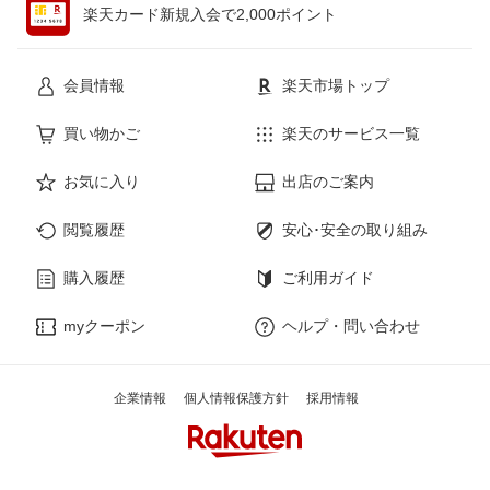
楽天カード新規入会で2,000ポイント
花・ガーデン・DIY
ホビー
会員情報
楽天市場トップ
サービス・リフォーム
楽器・音響機器
買い物かご
楽天のサービス一覧
お気に入り
出店のご案内
本・雑誌・コミック
閲覧履歴
安心･安全の取り組み
購入履歴
ご利用ガイド
myクーポン
ヘルプ・問い合わせ
企業情報
個人情報保護方針
採用情報