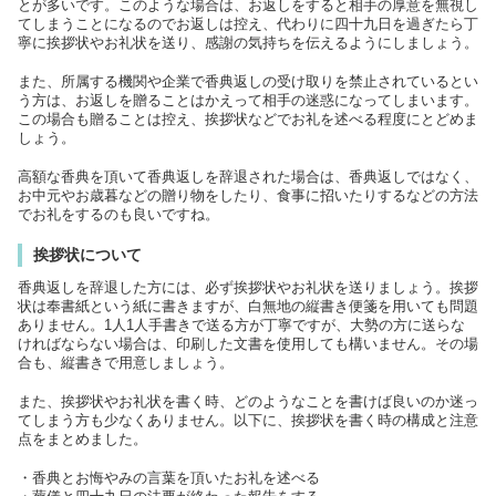
とが多いです。このような場合は、お返しをすると相手の厚意を無視し
てしまうことになるのでお返しは控え、代わりに四十九日を過ぎたら丁
寧に挨拶状やお礼状を送り、感謝の気持ちを伝えるようにしましょう。
また、所属する機関や企業で香典返しの受け取りを禁止されているとい
う方は、お返しを贈ることはかえって相手の迷惑になってしまいます。
この場合も贈ることは控え、挨拶状などでお礼を述べる程度にとどめま
しょう。
高額な香典を頂いて香典返しを辞退された場合は、香典返しではなく、
お中元やお歳暮などの贈り物をしたり、食事に招いたりするなどの方法
でお礼をするのも良いですね。
挨拶状について
香典返しを辞退した方には、必ず挨拶状やお礼状を送りましょう。挨拶
状は奉書紙という紙に書きますが、白無地の縦書き便箋を用いても問題
ありません。1人1人手書きで送る方が丁寧ですが、大勢の方に送らな
ければならない場合は、印刷した文書を使用しても構いません。その場
合も、縦書きで用意しましょう。
また、挨拶状やお礼状を書く時、どのようなことを書けば良いのか迷っ
てしまう方も少なくありません。以下に、挨拶状を書く時の構成と注意
点をまとめました。
・香典とお悔やみの言葉を頂いたお礼を述べる