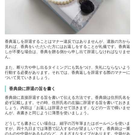
香典返しを辞退することはマナー違反ではありませんが、遺族の方から
見れば、香典をいただいた方にはお返しをすることが礼儀です。香典返
しが不要な場合は、香典を贈る側から申し出て辞退しなければなりませ
ん。
また、断り方や申し出るタイミングにも気をつけ、失礼にならないよう
行動する必要があります。それでは、香典返しを辞退する際のマナーに
ついて見ていきましょう。
香典袋に辞退の旨を書く
香典袋に直接辞退する旨を書いて伝える方法です。香典袋は住所氏名を
必ず記載します。その時、住所氏名の左脇に辞退する旨を書いておきま
しょう。内容は「お返しは辞退させて頂きます」などの一言で構いませ
んが、表書きと同じように薄墨を使いましょう。
どうしても書きにくい場合は、細字の万年筆またはボールペンを使いま
すが、四十九日までは薄墨で記入するのが望ましいです。香典袋は一重
のものや中袋があるものなど、さまざまなタイプがあります。中袋があ