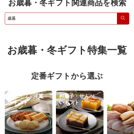
お歳暮・冬ギフト関連商品を検索
検索
お歳暮・冬ギフト特集一覧
定番ギフトから選ぶ
スイーツ・洋菓
和菓子・せんべ
肉加工品(
子ギフト
いギフト
ソーセージ