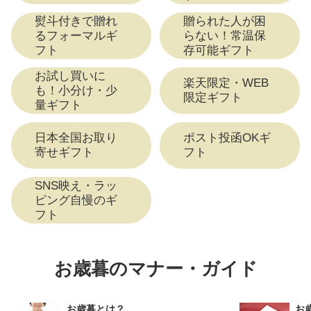
熨斗付きで贈れ
贈られた人が困
るフォーマルギ
らない！常温保
フト
存可能ギフト
お試し買いに
楽天限定・WEB
も！小分け・少
限定ギフト
量ギフト
日本全国お取り
ポスト投函OKギ
寄せギフト
フト
SNS映え・ラッ
ピング自慢のギ
フト
お歳暮のマナー・ガイド
お歳暮とは？
お