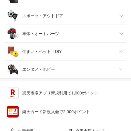
バッグ・小物・ブランド雑貨
ワイン
おもちゃ
家電
スポーツ・アウトドア
靴
日本酒・焼酎
TV・オーディオ・カメラ
スポーツ・アウトドア
車体・オートパーツ
腕時計
スマートフォン・タブレット
ゴルフ
車用品・バイク用品
住まい・ペット・DIY
ジュエリー・アクセサリー
パソコン・周辺機器
車・バイク
インテリア・寝具・収納
エンタメ・ホビー
キッチン用品・食器・調理器具
テレビゲーム
楽天市場アプリ新規利用で1,000ポイント
ペット・ペットグッズ
CD・DVD
楽天カード新規入会で2,000ポイント
花・ガーデン・DIY
ホビー
会員情報
楽天市場トップ