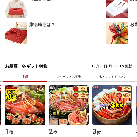
贈る時期は？
お
お歳暮・冬ギフト特集
12月29日(月) 23:15 更新
食品
スイーツ・お菓子
水・ソフトドリンク
1
2
3
位
位
位