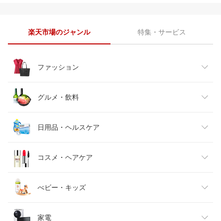
楽天市場のジャンル
特集・サービス
ファッション
レディースファッション
グルメ・飲料
メンズファッション
食品
日用品・ヘルスケア
キッズファッション
スイーツ・お菓子
日用品雑貨・文房具・手芸
コスメ・ヘアケア
ベビーファッション
水・ソフトドリンク
ダイエット・健康
美容・コスメ・香水
べビー・キッズ
インナー・下着・ナイトウェア
ビール・洋酒
医薬品・コンタクト・介護
キッズ・ベビー・マタニティ
家電