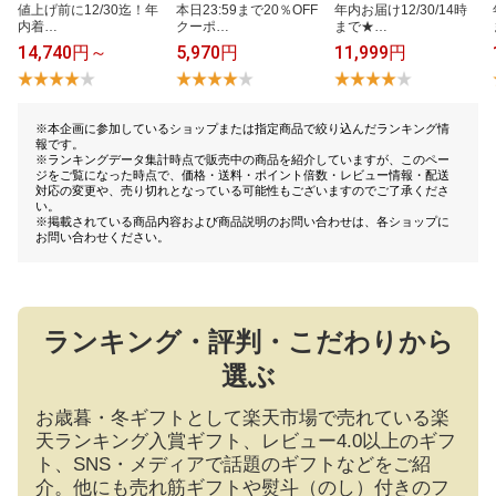
値​上​げ​前​に​1​2​/​3​0​迄​！​年​
本​日​2​3​:​5​9​ま​で​2​0​％​O​F​F​
年​内​お​届​け​1​2​/​3​0​/​1​4​時​
内​着​…
ク​ー​ポ​…
ま​で​★​…
14,740円～
5,970円
11,999円
※本企画に参加しているショップまたは指定商品で絞り込んだランキング情
報です。
※ランキングデータ集計時点で販売中の商品を紹介していますが、このペー
ジをご覧になった時点で、価格・送料・ポイント倍数・レビュー情報・配送
対応の変更や、売り切れとなっている可能性もございますのでご了承くださ
い。
※掲載されている商品内容および商品説明のお問い合わせは、各ショップに
お問い合わせください。
ランキング・評判・こだわりから
選ぶ
お歳暮・冬ギフトとして楽天市場で売れている楽
天ランキング入賞ギフト、レビュー4.0以上のギフ
ト、SNS・メディアで話題のギフトなどをご紹
介。他にも売れ筋ギフトや熨斗（のし）付きのフ