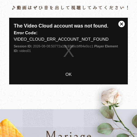
This
The Video Cloud account was not found.
is
Close
a
Error Code:
Modal
modal
VIDEO_CLOUD_ERR_ACCOUNT_NOT_FOUND
Dialog
window.
Session ID:
2026-08-08:50772a10c93a6cbff84e0cc1
Player Element
ID:
video01
OK