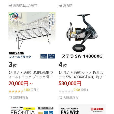
滋賀県近江八幡市
滋賀県
3
4
位
位
【ふるさと納税】 UNIFLAME フ
【ふるさと納税】シマノ 釣具 ス
ィールドラック ブラック 選べ
テラ SW 14000XG【 釣り 釣り
る個数...
具...
20,000円～
530,000円
4.50
(2件)
0.00
(0件)
新潟県燕市
大阪府堺市