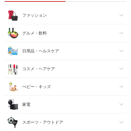
ファッション
レディースファッション
グルメ・飲料
メンズファッション
食品
日用品・ヘルスケア
キッズファッション
スイーツ・お菓子
日用品雑貨・文房具・手芸
コスメ・ヘアケア
ベビーファッション
水・ソフトドリンク
ダイエット・健康
美容・コスメ・香水
べビー・キッズ
インナー・下着・ナイトウェア
ビール・洋酒
医薬品・コンタクト・介護
キッズ・ベビー・マタニティ
家電
バッグ・小物・ブランド雑貨
ワイン
おもちゃ
家電
スポーツ・アウトドア