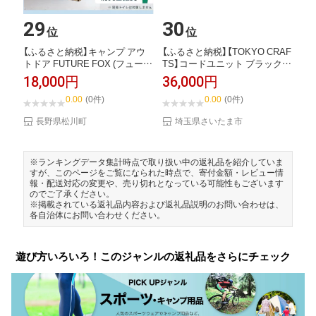
29
30
位
位
【ふるさと納税】キャンプ アウ
【ふるさと納税】【TOKYO CRAF
トドア FUTURE FOX (フューチ
TS】コードユニット ブラック【1
ャー...
1...
18,000円
36,000円
0.00
(0件)
0.00
(0件)
長野県松川町
埼玉県さいたま市
※ランキングデータ集計時点で取り扱い中の返礼品を紹介していま
すが、このページをご覧になられた時点で、寄付金額・レビュー情
報・配送対応の変更や、売り切れとなっている可能性もございます
のでご了承ください。
※掲載されている返礼品内容および返礼品説明のお問い合わせは、
各自治体にお問い合わせください。
遊び方いろいろ！このジャンルの返礼品をさらにチェック