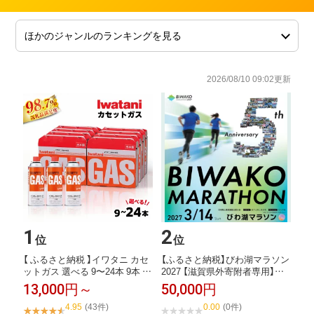
2026/08/10 09:02更新
1
2
位
位
【 ふるさと納税 】イワタニ カセ
【ふるさと納税】びわ湖マラソン
ットガス 選べる 9〜24本 9本 /
2027 【滋賀県外寄附者専用】ふ
...
るさと納...
13,000円～
50,000円
4.95
(43件)
0.00
(0件)