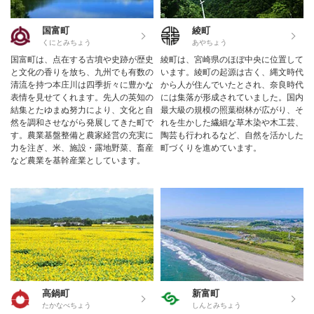
国富町
綾町
くにとみちょう
あやちょう
国富町は、点在する古墳や史跡が歴史
綾町は、宮崎県のほぼ中央に位置して
と文化の香りを放ち、九州でも有数の
います。綾町の起源は古く、縄文時代
清流を持つ本庄川は四季折々に豊かな
から人が住んでいたとされ、奈良時代
表情を見せてくれます。先人の英知の
には集落が形成されていました。国内
結集とたゆまぬ努力により、文化と自
最大級の規模の照葉樹林が広がり、そ
然を調和させながら発展してきた町で
れを生かした繊細な草木染や木工芸、
す。農業基盤整備と農家経営の充実に
陶芸も行われるなど、自然を活かした
力を注ぎ、米、施設・露地野菜、畜産
町づくりを進めています。
など農業を基幹産業としています。
高鍋町
新富町
たかなべちょう
しんとみちょう