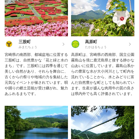
三股町
高原町
みまたちょう
たかはるちょう
宮崎県の南西部、都城盆地に位置する
高原町は、宮崎県の西南部、国立公園
三股町は、自然豊かな「花と緑と水の
霧島山を境に鹿児島県と接する静かな
まち」です。三股町には四季を通じて
山あいに位置しています。霧島山系か
美しい自然があり、それらを舞台に、
らの豊富な水が大小河川として町内を
古くからの祭りや地域の力を集結した
流れていることから、水とみどりに富
元気なイベントが催されています。唄
んだ自然豊かな町としても知られてい
や踊りの郷土芸能が受け継がれ、魅力
ます。生産が盛んな肉用牛の質の良さ
あふれるまちです。
は県内外でも高く評価されています。