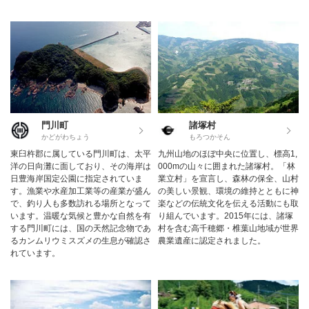
門川町
諸塚村
かどがわちょう
もろつかそん
東臼杵郡に属している門川町は、太平
九州山地のほぼ中央に位置し、標高1,
洋の日向灘に面しており、その海岸は
000mの山々に囲まれた諸塚村。「林
日豊海岸国定公園に指定されていま
業立村」を宣言し、森林の保全、山村
す。漁業や水産加工業等の産業が盛ん
の美しい景観、環境の維持とともに神
で、釣り人も多数訪れる場所となって
楽などの伝統文化を伝える活動にも取
います。温暖な気候と豊かな自然を有
り組んでいます。2015年には、諸塚
する門川町には、国の天然記念物であ
村を含む高千穂郷・椎葉山地域が世界
るカンムリウミスズメの生息が確認さ
農業遺産に認定されました。
れています。