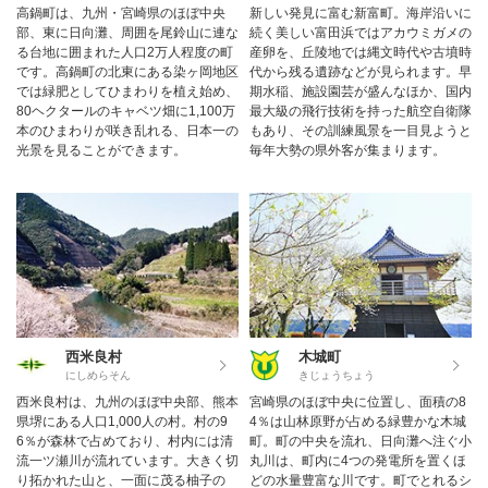
高鍋町は、九州・宮崎県のほぼ中央
新しい発見に富む新富町。海岸沿いに
部、東に日向灘、周囲を尾鈴山に連な
続く美しい富田浜ではアカウミガメの
る台地に囲まれた人口2万人程度の町
産卵を、丘陵地では縄文時代や古墳時
です。高鍋町の北東にある染ヶ岡地区
代から残る遺跡などが見られます。早
では緑肥としてひまわりを植え始め、
期水稲、施設園芸が盛んなほか、国内
80ヘクタールのキャベツ畑に1,100万
最大級の飛行技術を持った航空自衛隊
本のひまわりが咲き乱れる、日本一の
もあり、その訓練風景を一目見ようと
光景を見ることができます。
毎年大勢の県外客が集まります。
西米良村
木城町
にしめらそん
きじょうちょう
西米良村は、九州のほぼ中央部、熊本
宮崎県のほぼ中央に位置し、面積の8
県堺にある人口1,000人の村。村の9
4％は山林原野が占める緑豊かな木城
6％が森林で占めており、村内には清
町。町の中央を流れ、日向灘へ注ぐ小
流一ツ瀬川が流れています。大きく切
丸川は、町内に4つの発電所を置くほ
り拓かれた山と、一面に茂る柚子の
どの水量豊富な川です。町でとれるシ