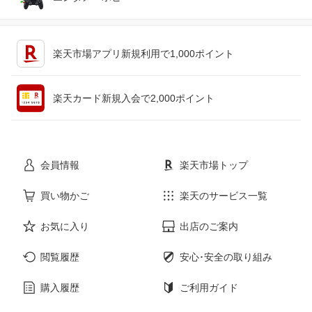
キッチン用品・食器・調理器具
テレビゲーム
楽天市場アプリ新規利用で1,000ポイント
ペット・ペットグッズ
CD・DVD
楽天カード新規入会で2,000ポイント
花・ガーデン・DIY
ホビー
会員情報
楽天市場トップ
サービス・リフォーム
楽器・音響機器
買い物かご
楽天のサービス一覧
本・雑誌・コミック
お気に入り
出店のご案内
閲覧履歴
安心･安全の取り組み
購入履歴
ご利用ガイド