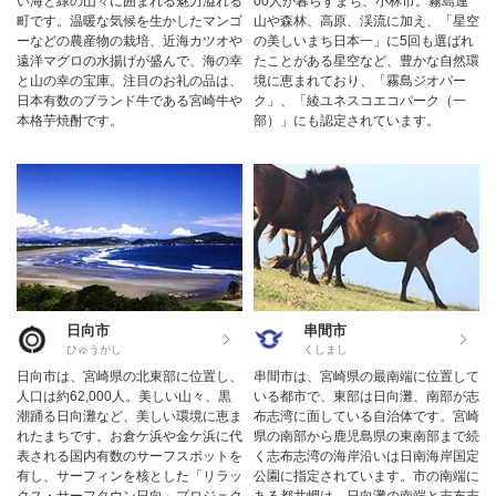
い海と緑の山々に囲まれる魅力溢れる
00人が暮らすまち、小林市。霧島連
町です。温暖な気候を生かしたマンゴ
山や森林、高原、渓流に加え、「星空
ーなどの農産物の栽培、近海カツオや
の美しいまち日本一」に5回も選ばれ
遠洋マグロの水揚げが盛んで、海の幸
たことがある星空など、豊かな自然環
と山の幸の宝庫。注目のお礼の品は、
境に恵まれており、「霧島ジオパー
日本有数のブランド牛である宮崎牛や
ク」、「綾ユネスコエコパーク（一
本格芋焼酎です。
部）」にも認定されています。
日向市
串間市
ひゅうがし
くしまし
日向市は、宮崎県の北東部に位置し、
串間市は、宮崎県の最南端に位置して
人口は約62,000人。美しい山々、黒
いる都市で、東部は日向灘、南部が志
潮踊る日向灘など、美しい環境に恵ま
布志湾に面している自治体です。宮崎
れたまちです。お倉ケ浜や金ケ浜に代
県の南部から鹿児島県の東南部まで続
表される国内有数のサーフスポットを
く志布志湾の海岸沿いは日南海岸国定
有し、サーフィンを核とした「リラッ
公園に指定されています。市の南端に
クス・サーフタウン日向」プロジェク
ある都井岬は、日向灘の南端と志布志