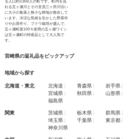
る人口約3,800人の町です。町内を流
れる五ヶ瀬川とその支流三ヶ所川沿い
に大小の集落と狭小な耕地が散在して
います。冷涼な気候を生かした野菜作
りやお茶作り、ブドウ栽培が盛んで、
五ヶ瀬町産100％使用の五ヶ瀬ワイン
は五ヶ瀬町の特産品として大人気で
す。
宮崎県の返礼品をピックアップ
地域から探す
北海道・東北
北海道
青森県
岩手県
宮城県
秋田県
山形県
福島県
関東
茨城県
栃木県
群馬県
埼玉県
千葉県
東京都
神奈川県