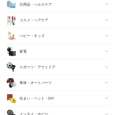
メンズファッション
食品
日用品・ヘルスケア
キッズファッション
スイーツ・お菓子
日用品雑貨・文房具・手芸
コスメ・ヘアケア
ベビーファッション
水・ソフトドリンク
ダイエット・健康
美容・コスメ・香水
べビー・キッズ
インナー・下着・ナイトウェア
ビール・洋酒
医薬品・コンタクト・介護
キッズ・ベビー・マタニティ
家電
バッグ・小物・ブランド雑貨
ワイン
おもちゃ
家電
スポーツ・アウトドア
靴
日本酒・焼酎
TV・オーディオ・カメラ
スポーツ・アウトドア
車体・オートパーツ
腕時計
スマートフォン・タブレット
ゴルフ
車用品・バイク用品
住まい・ペット・DIY
ジュエリー・アクセサリー
パソコン・周辺機器
車・バイク
インテリア・寝具・収納
エンタメ・ホビー