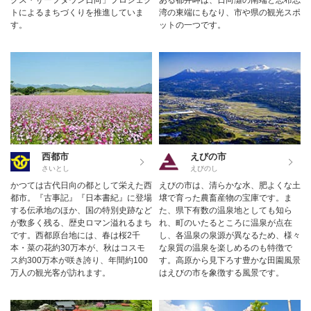
トによるまちづくりを推進していま
湾の東端にもなり、市や県の観光スポ
す。
ットの一つです。
西都市
えびの市
さいとし
えびのし
かつては古代日向の都として栄えた西
えびの市は、清らかな水、肥よくな土
都市。『古事記』『日本書紀』に登場
壌で育った農畜産物の宝庫です。ま
する伝承地のほか、国の特別史跡など
た、県下有数の温泉地としても知ら
が数多く残る、歴史ロマン溢れるまち
れ、町のいたるところに温泉が点在
です。西都原台地には、春は桜2千
し、各温泉の泉源が異なるため、様々
本・菜の花約30万本が、秋はコスモ
な泉質の温泉を楽しめるのも特徴で
ス約300万本が咲き誇り、年間約100
す。高原から見下ろす豊かな田園風景
万人の観光客が訪れます。
はえびの市を象徴する風景です。