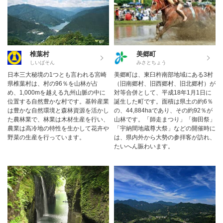
椎葉村
美郷町
しいばそん
みさとちょう
日本三大秘境の1つとも言われる宮崎
美郷町は、東臼杵南部地域にある3村
県椎葉村は、村の96％を山林が占
（旧南郷村、旧西郷村、旧北郷村）が
め、1,000mを越える九州山脈の中に
対等合併として、平成18年1月1日に
位置する自然豊かな村です。基幹産業
誕生した町です。面積は県土の約6％
は豊かな自然環境と森林資源を活かし
の、44,884haであり、その約92％が
た農林業で、林業は木材生産を行い、
山林です。「師走まつり」「御田祭」
農業は高冷地の特性を生かして花卉や
「宇納間地蔵尊大祭」などの開催時に
野菜の生産を行っています。
は、県内外から大勢の参拝客が訪れ、
たいへん賑わいます。