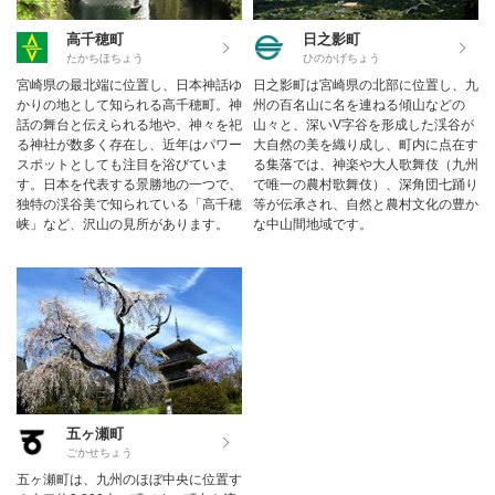
高千穂町
日之影町
たかちほちょう
ひのかげちょう
宮崎県の最北端に位置し、日本神話ゆ
日之影町は宮崎県の北部に位置し、九
かりの地として知られる高千穂町。神
州の百名山に名を連ねる傾山などの
話の舞台と伝えられる地や、神々を祀
山々と、深いV字谷を形成した渓谷が
る神社が数多く存在し、近年はパワー
大自然の美を織り成し、町内に点在す
スポットとしても注目を浴びていま
る集落では、神楽や大人歌舞伎（九州
す。日本を代表する景勝地の一つで、
で唯一の農村歌舞伎）、深角団七踊り
独特の渓谷美で知られている「高千穂
等が伝承され、自然と農村文化の豊か
峡」など、沢山の見所があります。
な中山間地域です。
五ヶ瀬町
ごかせちょう
五ヶ瀬町は、九州のほぼ中央に位置す