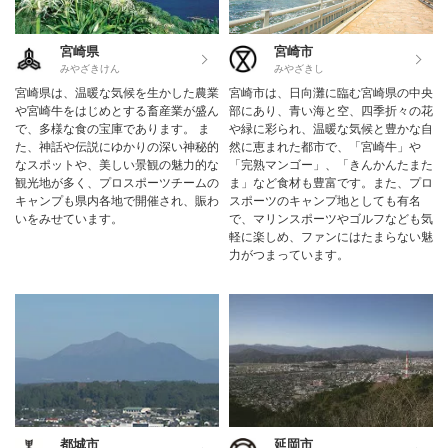
宮崎県
宮崎市
みやざきけん
みやざきし
宮崎県は、温暖な気候を生かした農業
宮崎市は、日向灘に臨む宮崎県の中央
や宮崎牛をはじめとする畜産業が盛ん
部にあり、青い海と空、四季折々の花
で、多様な食の宝庫であります。 ま
や緑に彩られ、温暖な気候と豊かな自
た、神話や伝説にゆかりの深い神秘的
然に恵まれた都市で、「宮崎牛」や
なスポットや、美しい景観の魅力的な
「完熟マンゴー」、「きんかんたまた
観光地が多く、プロスポーツチームの
ま」など食材も豊富です。また、プロ
キャンプも県内各地で開催され、賑わ
スポーツのキャンプ地としても有名
いをみせています。
で、マリンスポーツやゴルフなども気
軽に楽しめ、ファンにはたまらない魅
力がつまっています。
都城市
延岡市