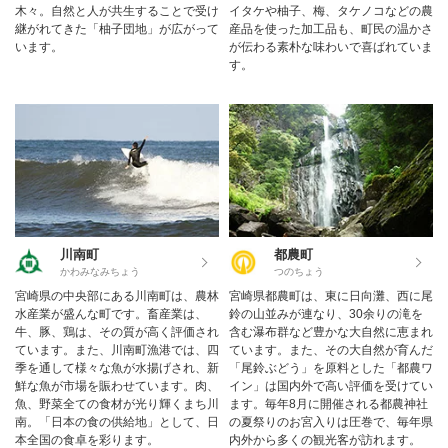
木々。自然と人が共生することで受け
イタケや柚子、梅、タケノコなどの農
継がれてきた「柚子団地」が広がって
産品を使った加工品も、町民の温かさ
います。
が伝わる素朴な味わいで喜ばれていま
す。
川南町
都農町
かわみなみちょう
つのちょう
宮崎県の中央部にある川南町は、農林
宮崎県都農町は、東に日向灘、西に尾
水産業が盛んな町です。畜産業は、
鈴の山並みが連なり、30余りの滝を
牛、豚、鶏は、その質が高く評価され
含む瀑布群など豊かな大自然に恵まれ
ています。また、川南町漁港では、四
ています。また、その大自然が育んだ
季を通して様々な魚が水揚げされ、新
「尾鈴ぶどう」を原料とした「都農ワ
鮮な魚が市場を賑わせています。肉、
イン」は国内外で高い評価を受けてい
魚、野菜全ての食材が光り輝くまち川
ます。毎年8月に開催される都農神社
南。「日本の食の供給地」として、日
の夏祭りのお宮入りは圧巻で、毎年県
本全国の食卓を彩ります。
内外から多くの観光客が訪れます。