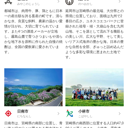
みやこのじょうし
のべおかし
都城市は、肉用牛、豚、鶏ともに日本
延岡市は宮崎県の最北端、大分県との
一の産出額を誇る畜産の町です。清ら
県境に位置しており、面積は九州で2
かな水、良質な飼料、農家の温かい愛
番目の広さ。ユネスコエコパークに登
情が注がれ、大切に育てられていま
録された祖母・傾・大崩山を含む九州
す。また4つの酒造メーカーが立地
山地、そこを源として流れ下る幾筋も
し、霧島山麓で育つさつまいもや清ら
の美しい川、広大な平野、そして美し
かな地下水を原料に作られた自慢の焼
いリアス式海岸の豊かな海。日本の豊
酎は、全国の愛飲家に愛されていま
かな自然を全部、ぎゅっと詰め込んだ
す。
ような多彩な環境に恵まれた土地で
す。
日南市
小林市
にちなんし
こばやしし
日南市は、宮崎県の南部に位置し、青
宮崎県の南西部に位置する人口約47,0