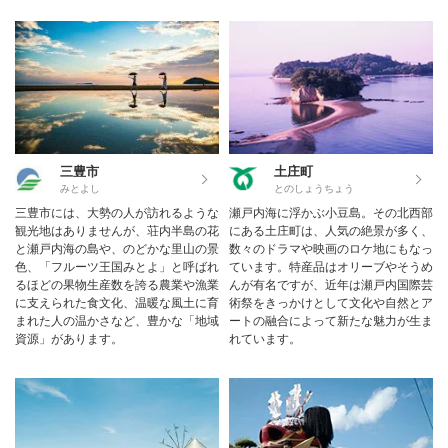
三豊市
土庄町
みとよし
とのしょうちょう
三豊市には、大勢の人が訪れるような
瀬戸内海に浮かぶ小豆島。その北西部
観光地はありませんが、荘内半島の花
にある土庄町は、人気の絶景が多く、
と瀬戸内海の島や、のどかな里山の景
数々のドラマや映画のロケ地にもなっ
色、「フルーツ王国みとよ」と呼ばれ
ています。特産品はオリーブやそうめ
るほどの果物生産数を誇る農業や漁業
んが有名ですが、近年は瀬戸内国際芸
に支えられた食文化、温暖な風土に育
術祭をきっかけとして文化や自然とア
まれた人の温かさなど、豊かな「地域
ートの融合によって新たな魅力が生ま
資源」があります。
れています。