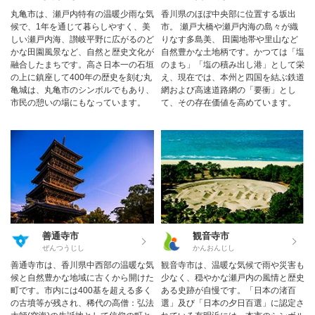
丸亀市は、瀬戸内特有の温暖少雨な気
香川県のほぼ中央部に位置する坂出
候で、1年を通じて暮らしやすく、美
市。 瀬戸大橋や瀬戸内海の島々が織
しい瀬戸内海、讃岐平野に広がるのど
りなす多島美、 田園地帯や里山など
かな田園風景など、自然と歴史文化が
自然豊かな土地柄です。かつては「塩
融合したまちです。高さ日本一の石垣
のまち」「塩の積み出し港」として栄
の上に鎮座して400年の歴史を刻む丸
え、現在では、本州と四国を結ぶ鉄道
亀城は、丸亀市のシンボルでもあり、
網および高速道路網の「要衝」とし
市民の憩いの場にもなっています。
て、その存在価値を高めています。
善通寺市
観音寺市
ぜんつうじし
かんおんじし
善通寺市は、香川県中西部の温暖な気
観音寺市は、温暖な気候で雨や災害も
候と自然豊かな地域に古くから開けた
少なく、穏やかな瀬戸内の風情と歴史
町です。市内には400基を超える多く
ある史跡が自慢です。「日本の渚百
の古墳等が残され、稀代の高僧：弘法
選」及び「日本の夕日百選」に認定さ