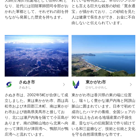
大師(空海)の生誕地として信仰の町と
れている有明浜には、本市のシンボル
なり、近代には旧陸軍師団司令部がお
とも言える巨大な銭形の砂絵「寛永通
かれた軍都として、それぞれの顔を持
宝」が描かれており、この砂絵を見た
ちながら発展した歴史を持ちます。
人は健康で長生きができ、お金に不自
由しないと伝えられています。
さぬき市
東かがわ市
さぬきし
ひがしかがわし
さぬき市は、2002年5町が合併して成
東かがわ市は香川県の東の端に位置
立しました。東は東かがわ市、西は高
し、瑞々しく豊かな瀬戸内海と阿讃山
松市および木田郡三木町、南は東かが
脈山に囲まれています。日本で初めて
わ市および徳島県美馬市と接してお
成功したハマチの養殖、全国シェアの
り、北には瀬戸内海を隔てて小豆島が
90％以上を占める地場産業の手袋生
あります。南の讃岐山地から北東へ向
産、昔ながらの伝統製法で作り続けて
かって津田川が津田湾へ、鴨部川が鴨
いる和三盆糖など、技術と伝統と文化
庄湾へと流れています。
を守る自然環境豊かな市です。