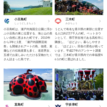
小豆島町
三木町
しょうどしまちょう
みきちょう
小豆島町は、瀬戸内海国立公園に浮か
うどんで有名な香川県の東部に位置す
ぶ小豆島の東に位置する、海と山の美
る人口約2万7千人の町。ベットタウ
しい自然に恵まれた町です。2010年
ンとして、県庁所在地である高松市に
から3年に1度、「瀬戸内国際芸術
隣接し、「ほどよい」暮らしやすさ
祭」も開催されアートの島、佃煮、素
と、「ほどよい」田舎の景色が残って
麺などの伝統産業も多く、老若男女、
います。平成27年のアンケート調査
五感でお楽しみいただける宝物がたく
では、三木町が香川県内での幸福度N
さん詰まった島です。
o.1の町に選ばれました。
直島町
宇多津町