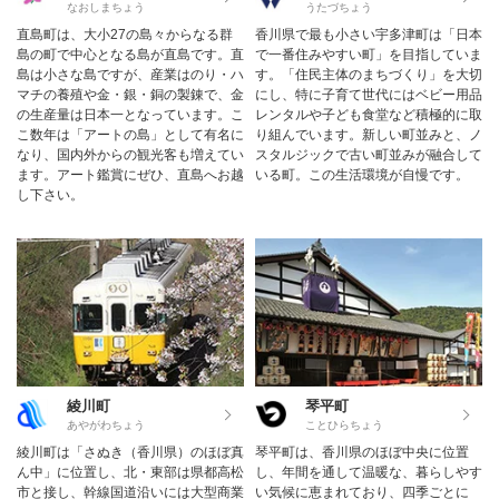
なおしまちょう
うたづちょう
直島町は、大小27の島々からなる群
香川県で最も小さい宇多津町は「日本
島の町で中心となる島が直島です。直
で一番住みやすい町」を目指していま
島は小さな島ですが、産業はのり・ハ
す。「住民主体のまちづくり」を大切
マチの養殖や金・銀・銅の製錬で、金
にし、特に子育て世代にはベビー用品
の生産量は日本一となっています。こ
レンタルや子ども食堂など積極的に取
こ数年は「アートの島」として有名に
り組んでいます。新しい町並みと、ノ
なり、国内外からの観光客も増えてい
スタルジックで古い町並みが融合して
ます。アート鑑賞にぜひ、直島へお越
いる町。この生活環境が自慢です。
し下さい。
綾川町
琴平町
あやがわちょう
ことひらちょう
綾川町は「さぬき（香川県）のほぼ真
琴平町は、香川県のほぼ中央に位置
ん中」に位置し、北・東部は県都高松
し、年間を通して温暖な、暮らしやす
市と接し、幹線国道沿いには大型商業
い気候に恵まれており、四季ごとに