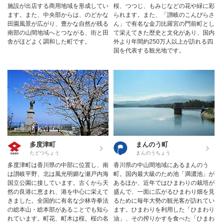
施設が出店する商用地域を形成してい
桜、つつじ、もみじなどの花や緑に彩
ます。また、中央部からは、のどかな
られます。また、「讃岐のこんぴらさ
田園風景が広がり、豊かな自然が残る
ん」で有名な金刀比羅宮の門前町とし
南部の山間地域へとつながる、街と田
て栄えてきた歴史と文化があり、国内
舎がほどよく調和した町です。
外より年間約250万人以上が訪れる四
国を代表する観光地です。
多度津町
まんのう町
たどつちょう
まんのうちょう
多度津町は香川県の中部に位置し、南
香川県の中山間地域にあるまんのう
は讃岐平野、北は風光明媚な瀬戸内海
町。国内最大級のため池「満濃池」が
国立公園に接しています。古くから天
あるほか、近年ではひまわりの栽培が
然の良港に恵まれ、港を中心に栄えて
盛んで、一面に広がるひまわり畑を見
きました。全国的に有名な少林寺拳法
るために毎年大勢の観光客が訪れてい
の総本山・総本部があることでも知ら
ます。ひまわりを利用した「ひまわり
れています。町花、町木は桜。桜の名
油」、その搾りかすを食べた「ひまわ