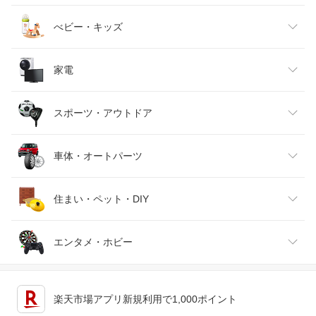
ベビーファッション
水・ソフトドリンク
ダイエット・健康
美容・コスメ・香水
べビー・キッズ
インナー・下着・ナイトウェア
ビール・洋酒
医薬品・コンタクト・介護
キッズ・ベビー・マタニティ
家電
バッグ・小物・ブランド雑貨
ワイン
おもちゃ
家電
スポーツ・アウトドア
靴
日本酒・焼酎
TV・オーディオ・カメラ
スポーツ・アウトドア
車体・オートパーツ
腕時計
スマートフォン・タブレット
ゴルフ
車用品・バイク用品
住まい・ペット・DIY
ジュエリー・アクセサリー
パソコン・周辺機器
車・バイク
インテリア・寝具・収納
エンタメ・ホビー
キッチン用品・食器・調理器具
テレビゲーム
楽天市場アプリ新規利用で1,000ポイント