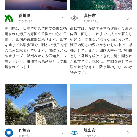
香川県
高松市
かがわけん
たかまつし
香川県は、日本で初めて国立公園に指
高松市は、多島美を誇る波静かな瀬戸
定された瀬戸内海国立公園の中心に位
内海に面し、これまで、人々の暮らし
置し、四国の東北部にあります。四季
や経済・文化など様々な面において、
を通じて温暖少雨で、明るい瀬戸内海
瀬戸内海との深いかかわりの中で、県
の気候に恵まれています。讃岐うどん
都として、また、四国の中枢管理都市
やオリーブ、温州みかんや不知火、レ
として発展を続けてきた、海に開かれ
モンといった柑橘類も県産品として栽
た都市です。気候は、年間を通して寒
培されています。
暖の差が小さく、降水量の少ないのが
特色です。
丸亀市
坂出市
まるがめし
さかいでし