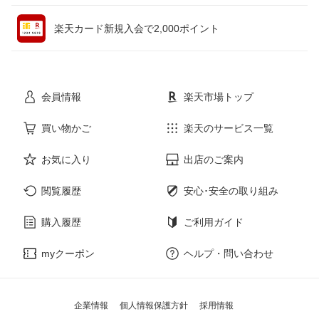
ペット・ペットグッズ
CD・DVD
楽天カード新規入会で2,000ポイント
花・ガーデン・DIY
ホビー
会員情報
楽天市場トップ
サービス・リフォーム
楽器・音響機器
買い物かご
楽天のサービス一覧
本・雑誌・コミック
お気に入り
出店のご案内
閲覧履歴
安心･安全の取り組み
購入履歴
ご利用ガイド
myクーポン
ヘルプ・問い合わせ
企業情報
個人情報保護方針
採用情報