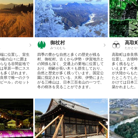
御杖村
高取
ら
みつえむら
たかとり
端に位置し、室生
四季の豊かな自然と多くの歴史が残る
高取町は奈良県
0m級の山々に囲ま
村、御杖村。古くから伊勢・伊賀地方と
位置し、古墳時
らなる谷間盆地で
の関係も深く、交通上の要地に位置して
多く残るなど、
は草原一帯にスス
おり、樹齢が長い木々も群生しており、
いえます。今来
も多く訪れます。
自然と歴史が多く残っています。国定公
が大陸からもた
良県で唯一のクラ
園に指定されている、大和、伊勢にまた
たところでした
ビール」のセット
がる三峰山は、日本三百名山の一つで、
かけては日本三
冬の樹氷を見ることができます。
築かれました。