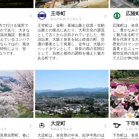
王寺町
広陵
ならけんおうじちょう
こうりょ
内で行ける場所で
王寺町は、金剛・葛城山脈と信貴・生駒
広陵町は、奈良
かであり、大きな
山脈との接点にあたり、大和文化の源流
し、豊かなみど
温浴施設、飲食店
として古くから注目されていました。明
く魅力ある町で
えているコンパク
治以来、大阪と奈良を結ぶ鉄道の町、交
県を代表する大
ならではの、風水
通の要衝として発展し、近年は、大阪の
歴史のロマンが
特性により、安
ベッドタウンとして、奈良の西の玄関口
真美ヶ丘ニュー
1つです。
として、自然と都市の調和を備えた魅力
都市近郊の良好
ある町です。
て人口が伸び続
大淀町
下市
ちょう
おおよどちょう
しもいち
良県吉野町。春に
大淀町は、奈良県の中央、紀伊半島のほ
下市町は、奈良