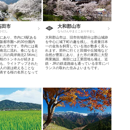
高田市
大和郡山市
かだし
ならけんやまとこおりやまし
にあり、市内に6駅ある
大和郡山市は、旧市街地部分は郡山城跡
阪都市圏へ約30分圏内
を中心に城下町の趣を残し、生産量日本
れた市です。市内には葛
一の金魚を飼育している池が数多く見ら
南北に流れ、春になると
れます。郊外に行くと田畑や丘陵地など
に川の両岸南北2.5Kmに
自然が豊富にあり、また市の東西に大型
桜のトンネルが続きま
商業施設、南部には工業団地も備え、近
も、ライトアップされた
鉄・JRの鉄道路線も通っている非常にバ
人の波は絶えることな
ランスの取れた住みよいまちです。
表する桜の名所となって