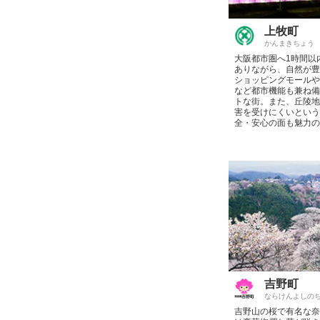
上牧町
かんまきちょう
大阪都市圏へ1時間以
ありながら、自然が豊
ショッピングモールや
など都市機能も兼ね備
トな街。また、丘陵地
害を受けにくいという
全・安心の面も魅力の
吉野町
ならけんよしの
吉野山の桜で有名な奈