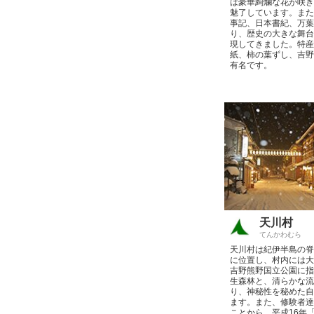
は豪華絢爛な花が咲き
魅了しています。また
事記、日本書紀、万葉
り、歴史の大きな舞台
現してきました。特産
紙、柿の葉ずし、吉野
有名です。
天川村
てんかわむら
天川村は紀伊半島の脊
に位置し、村内には大
吉野熊野国立公園に指
生森林と、清らかな流
り、神秘性を秘めた自
ます。また、修験者達
ことから、平成16年