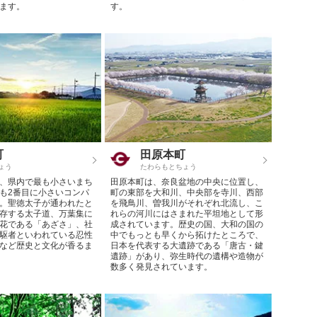
ます。
す。
町
田原本町
ょう
たわらもとちょう
、県内で最も小さいまち
田原本町は、奈良盆地の中央に位置し、
も2番目に小さいコンパ
町の東部を大和川、中央部を寺川、西部
。聖徳太子が通われたと
を飛鳥川、曽我川がそれぞれ北流し、こ
存する太子道、万葉集に
れらの河川にはさまれた平坦地として形
花である「あざさ」、社
成されています。歴史の国、大和の国の
駆者といわれている忍性
中でもっとも早くから拓けたところで、
など歴史と文化が香るま
日本を代表する大遺跡である「唐古・鍵
遺跡」があり、弥生時代の遺構や造物が
数多く発見されています。