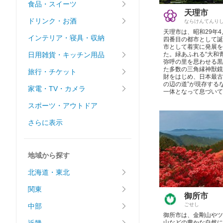
食品・スイーツ
天理市
ドリンク・お酒
ならけんてんり
天理市は、昭和29年
インテリア・寝具・収納
四番目の都市として誕
市として着実に発展を
日用雑貨・キッチン用品
た。緑あふれる“大和
弥呼の里を思わせる黒
た多数の三角縁神獣鏡
旅行・チケット
財をはじめ、日本最古
の辺の道”が現存する
家電・TV・カメラ
一体となって息づいて
スポーツ・アウトドア
さらに表示
地域から探す
北海道・東北
関東
御所市
ごせし
中部
御所市は、金剛山やツ
山などの豊かな自然に