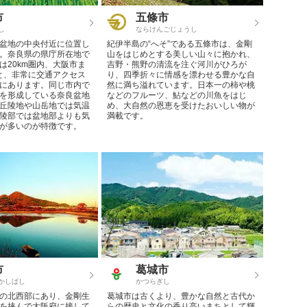
市
五條市
し
ならけんごじょうし
盆地の中央付近に位置し
紀伊半島の“へそ”である五條市は、金剛
。奈良県の県庁所在地で
山をはじめとする美しい山々に抱かれ、
は20km圏内、大阪市ま
吉野・熊野の清流を注ぐ河川がひろが
内と、非常に交通アクセス
り、四季折々に情感を漂わせる豊かな自
にあります。同じ市内で
然に満ち溢れています。日本一の柿や桃
を形成している奈良盆地
などのフルーツ、鮎などの川魚をはじ
丘陵地や山岳地では気温
め、大自然の恩恵を受けたおいしい物が
陵部では盆地部よりも気
満載です。
が多いのが特徴です。
市
葛城市
かしばし
かつらぎし
の北西部にあり、金剛生
葛城市は古くより、豊かな自然と古代か
を挟んで大阪府に接して
らの歴史と文化の香り高いまちとして輝