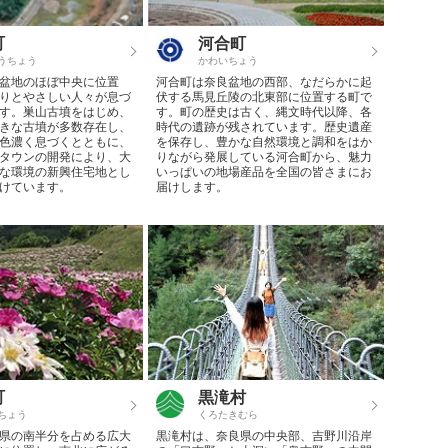
町
河合町
うちょう
かわいちょう
盆地のほぼ中央に位置
河合町は奈良盆地の西部、なだらかに起
りとやさしい人々が息づ
伏する馬見丘陵の北東部に位置する町で
す。巣山古墳をはじめ、
す。町の歴史は古く、縄文時代以降、各
きな古墳が多数存在し、
時代の遺跡が残されています。歴史遺産
色濃く息づくとともに、
を保存し、豊かな自然環境と調和をはか
タウンの開発により、大
りながら発展している河合町から、魅力
な環境の新興住宅地とし
いっぱいの地場産品を全国の皆さまにお
けています。
届けします。
町
黒滝村
ちょう
くろたきむら
県の南半分を占める広大
黒滝村は、奈良県の中央部、吉野川沿岸