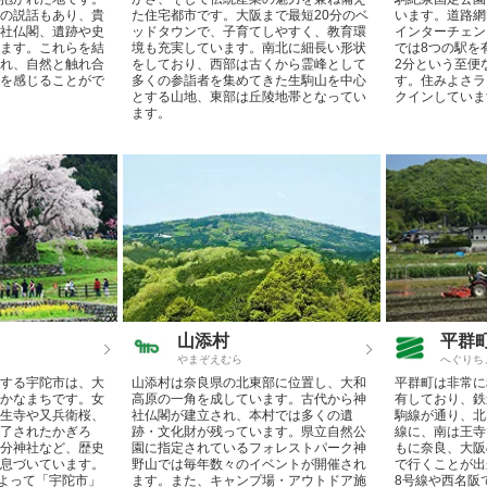
の説話もあり、貴
た住宅都市です。大阪まで最短20分のベ
います。道路網
社仏閣、遺跡や史
ッドタウンで、子育てしやすく、教育環
インターチェン
ます。これらを結
境も充実しています。南北に細長い形状
では8つの駅を
れ、自然と触れ合
をしており、西部は古くから霊峰として
2分という至便
を感じることがで
多くの参詣者を集めてきた生駒山を中心
す。住みよさラ
とする山地、東部は丘陵地帯となってい
クインしていま
ます。
山添村
平群
やまぞえむら
へぐりち
する宇陀市は、大
山添村は奈良県の北東部に位置し、大和
平群町は非常に
かなまちです。女
高原の一角を成しています。古代から神
有しており、鉄
生寺や又兵衛桜、
社仏閣が建立され、本村では多くの遺
駒線が通り、北
了されたかぎろ
跡・文化財が残っています。県立自然公
線に、南は王寺
分神社など、歴史
園に指定されているフォレストパーク神
もに奈良、大阪
息づいています。
野山では毎年数々のイベントが開催され
で行くことが出
によって「宇陀市」
ます。また、キャンプ場・アウトドア施
8号線や西名阪