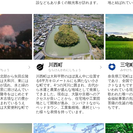
設などもあり多くの観光客が訪れます。
地と結ばれてい
川西町
三宅
がちょう
ならけんかわにしちょう
みやけち
北部から矢田丘陵
川西町は大和平野のほぼ真ん中に位置す
奈良県三宅町は
は大和川、東には
る6平方キロメートルにも満たない小さ
であり、全国で
が流れ、水と緑の
な町です。4つの河川に囲まれ、古代か
クトなまちです
景に溶け込んでい
ら水運と農業が盛んな地域として発展し
いわれている現
隆寺をはじめとす
てきました。現在は、大阪や京都へのア
歌われた唯一の
木古墳などの豊か
クセスが良いことから、住宅地や工業団
会福祉事業の先
まれているうえ
地として開発が進み、コンパクトながら
菩薩の生誕の地
は大変便利な町で
ベッドタウン、工業集積地、農村といっ
ちです。
た様々な表情を持っています。