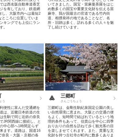
では西名阪自動車道香芝
いてきました。国宝・當麻曼荼羅をはじ
ジを有しており、鉄道網
め数多くの国宝や重要文化財を伝える當
有し、大阪市内へは最短2
麻寺、我が国最古の官道である竹内街
なところに位置していま
道、相撲発祥の地であることなど、名
ンキングでも上位にラン
所・旧跡は多く、訪れる多くの人々を魅
す。
了し続けています。
町
三郷町
ょう
さんごうちょう
利便性に富んだ交通網を
三郷町は、金剛生駒紀泉国定公園の美し
道は、近畿日本鉄道の生
い自然環境に恵まれ、大阪との交通の便
は生駒で同じ近鉄の奈良
もよく、短時間で結ばれているという地
でJR関西線に接続し、と
理的条件もあって、信貴山を中心に四季
の中心部へ1時間足らず
おりおりの自然を訪ねて歩く観光客の目
来ます。道路は、国道16
を楽しませてくれます。また、貴重な文
で奈良・大阪・京都の各
化財を持つ古社寺が町内に数多くありま