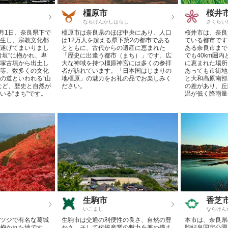
橿原市
桜井
し
ならけんかしはらし
さくらい
4月1日、奈良県下で
橿原市は奈良県のほぼ中央にあり、人口
桜井市は、奈良
生し、宗教文化都
は12万人を超える県下第2の都市である
ている都市です
遂げてまいりまし
とともに、古代からの遺産に恵まれた
ある奈良市まで
青垣”に抱かれ、卑
「歴史に出逢う都市（まち）」です。広
でも40km圏
塚古墳から出土し
大な神域を持つ橿原神宮には多くの参拝
に恵まれた場所
等、数多くの文化
者が訪れています。「日本国はじまりの
あっても市街地
の道といわれる“山
地橿原」の魅力をお礼の品でお楽しみく
と大和高原南部
など、歴史と自然が
ださい。
の差があり、丘
いる“まち”です。
温が低く降雨量
生駒市
香芝
いこまし
ならけん
ツジで有名な葛城
生駒市は交通の利便性の良さ、自然の豊
本市は、奈良県
抱かれた地です。
かさ、そして伝統産業の魅力を兼ね備え
駒紀泉国定公園