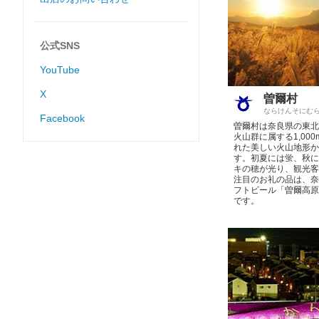
公式SNS
YouTube
X
曽爾村
ならけんそにむ
Facebook
曽爾村は奈良県の東北
火山群に属する1,00
れた美しい火山地形か
す。初夏には蛍、秋に
キの穂が光り、観光客
注目のお礼の品は、奈
フトビール「曽爾高原
です。