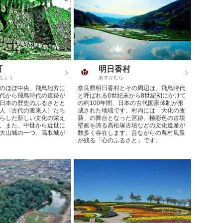
町
明日香村
ちょう
あすかむら
のほぼ中央、飛鳥地方に
奈良県明日香村とその周辺は、飛鳥時代
代から飛鳥時代の遺跡が
と呼ばれる6世紀末から8世紀初にかけて
日本の歴史のふるさとと
の約100年間、日本の古代国家体制が形
人〈古代の渡来人〉たち
成された地域です。村内には「大化の改
らした新しい文化の栄え
新」の舞台となった宮跡、極彩色の古墳
。また、中世から近世に
壁画を誇る高松塚古墳などの文化遺産が
大山城の一つ、高取城が
数多く存在します。昔ながらの農村風景
が残る「心のふるさと」です。