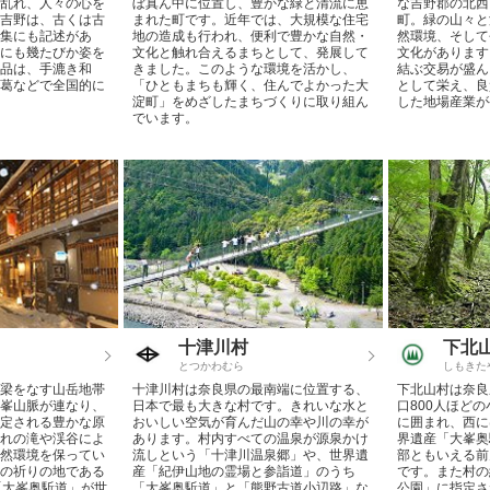
乱れ、人々の心を
ぼ真ん中に位置し、豊かな緑と清流に恵
な吉野郡の北西
吉野は、古くは古
まれた町です。近年では、大規模な住宅
町。緑の山々と
集にも記述があ
地の造成も行われ、便利で豊かな自然・
然環境、そして
にも幾たびか姿を
文化と触れ合えるまちとして、発展して
文化があります
品は、手漉き和
きました。このような環境を活かし、
結ぶ交易が盛ん
葛などで全国的に
「ひともまちも輝く、住んでよかった大
として栄え、良
淀町」をめざしたまちづくりに取り組ん
した地場産業が
でいます。
十津川村
下北
とつかわむら
しもきた
梁をなす山岳地帯
十津川村は奈良県の最南端に位置する、
下北山村は奈良
峯山脈が連なり、
日本で最も大きな村です。きれいな水と
口800人ほど
定される豊かな原
おいしい空気が育んだ山の幸や川の幸が
に囲まれ、西に
れの滝や渓谷によ
あります。村内すべての温泉が源泉かけ
界遺産「大峯奥
然環境を保ってい
流しという「十津川温泉郷」や、世界遺
部ともいえる前
の祈りの地である
産「紀伊山地の霊場と参詣道」のうち
です。また村の
「大峯奥駈道」が世
「大峯奥駈道」と「熊野古道小辺路」な
公園」に指定さ