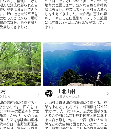
に位置し、南北に広がる
の「口吉野」と山深い「奥吉野」の中間
澄んだ清流に彩られた自
地帯に位置します。豊かな自然と森林資
長い歴史に育まれてきた
源に恵まれ、林業は古くから村民の暮ら
。吉野山地と大和平野を
しを支えてきました。大自然に恵まれ森
になったことから市場町
をテーマとした山里型リフレッシュ施設
質の吉野杉、桧を素材と
には年間8万人以上の観光客が訪れてい
発展してきました。
ます。
山村
上北山村
やまむら
かみきたやまむら
県の最南部に位置する人
北山村は奈良県の南東部に位置する、林
の小さな村です。四方を山
業を中心とした村です。総面積は274.22
は1300年の歴史を持つ世
平方km、人口約500人、広大な面積を抱
駈道」があり、その心臓
えるこの村には吉野熊野国立公園に属す
鬼エリアは修験道の聖地
る大台ヶ原を中心に、台高山脈や大峯山
約半分は「吉野熊野国立
脈などの大自然に囲まれています。そこ
れており、豊かな大自然
で、林業以外にも、これらの自然を利用