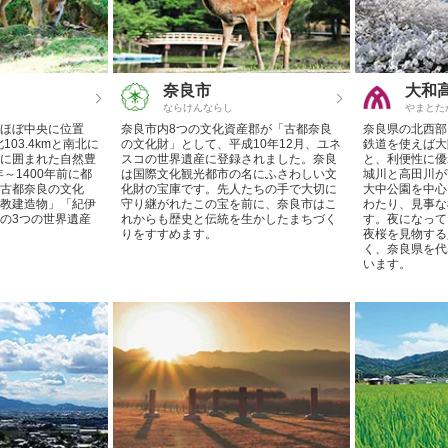
奈良市
大和
ならけんならし
やまとた
ほぼ中央に位置
奈良市内8つの文化資産郡が「古都奈良
奈良県の北西部
103.4kmと南北に
の文化財」として、平成10年12月、ユネ
鉄道を使えば大
に囲まれた自然豊
スコの世界遺産に登録されました。奈良
と、利便性に優
年～1400年前に都
は国際文化観光都市の名にふさわしい文
城川と高田川が
古都奈良の文化
化財の宝庫です。先人たちの手で大切に
大中公園を中心
教建造物」「紀伊
守り継がれたこの宝を前に、奈良市はこ
わたり、見事な
の3つの世界遺産
れからも歴史と伝統を生かしたまちづく
す。夜になって
りをすすめます。
夜桜を見物する
く、奈良県を代
います。