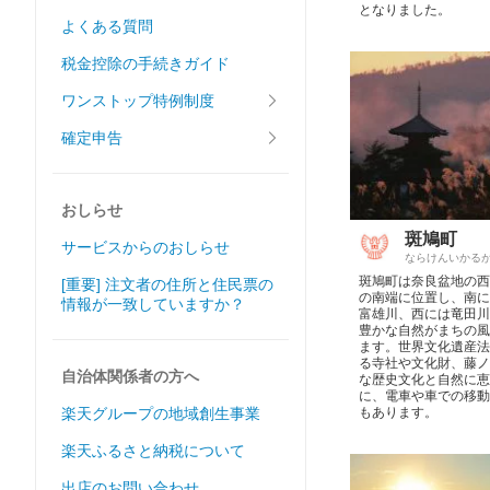
となりました。
よくある質問
税金控除の手続きガイド
ワンストップ特例制度
確定申告
おしらせ
斑鳩町
サービスからのおしらせ
ならけんいかる
斑鳩町は奈良盆地の西
[重要] 注文者の住所と住民票の
の南端に位置し、南に
情報が一致していますか？
富雄川、西には竜田川
豊かな自然がまちの風
ます。世界文化遺産法
る寺社や文化財、藤ノ
自治体関係者の方へ
な歴史文化と自然に恵
に、電車や車での移動
楽天グループの地域創生事業
もあります。
楽天ふるさと納税について
出店のお問い合わせ