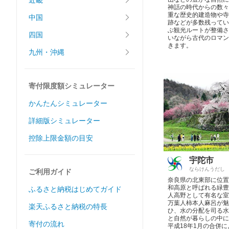
近畿
神話の時代からの数々
重な歴史的建造物や寺
中国
跡などが多数残ってい
ぶ観光ルートが整備さ
四国
いながら古代のロマン
きます。
九州・沖縄
寄付限度額シミュレーター
かんたんシミュレーター
詳細版シミュレーター
控除上限金額の目安
宇陀市
ならけんうだし
ご利用ガイド
奈良県の北東部に位置
和高原と呼ばれる緑豊
ふるさと納税はじめてガイド
人高野として有名な室
万葉人柿本人麻呂が魅
楽天ふるさと納税の特長
ひ、水の分配を司る水
と自然が暮らしの中に
寄付の流れ
平成18年1月の合併