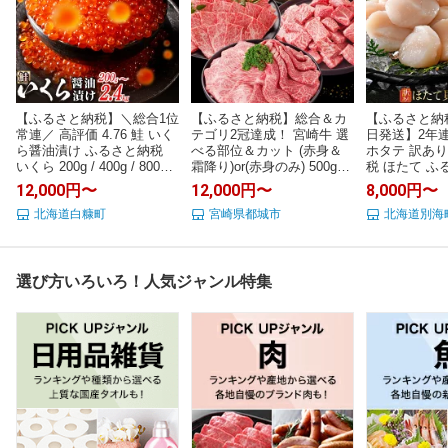
【ふるさと納税】＼総合1位
【ふるさと納税】総合＆カ
【ふるさと納
常連／ 高評価 4.76 鮭 いく
テゴリ2冠達成！ 宮崎牛 選
日発送】2年連
ら醤油漬け ふるさと納税
べる部位＆カット (赤身＆
ホタテ 訳あり
いくら 200g / 400g / 800g /
霜降り)or(赤身のみ) 500g
税 ほたて ふ
1.6kg / 2.4kg 200g パック
1kg 2kg【発送時期が選べ
あり 帆立 ふ
12,000円〜
12,000円〜
8,000円〜
【選べる容量】 醤油漬け
る】 牛肉 焼肉 すき焼き し
り ホタテ貝柱
海鮮 イクラ 小分け ふるさ
北海道白糠町
ゃぶしゃぶ ステーキ ギフ
宮崎県都城市
い 刺身 規格
北海道別海
と ランキング 人気 ギフト
ト お中元 夏ギフト 送料無
ング 海鮮 冷
高評価 ふるさと納税 北海
料 SKU-N203 【宮崎県都城
選べる 北海道
道 白糠町
市】
ラウドファン
象）
選び方いろいろ！人気ジャンル特集