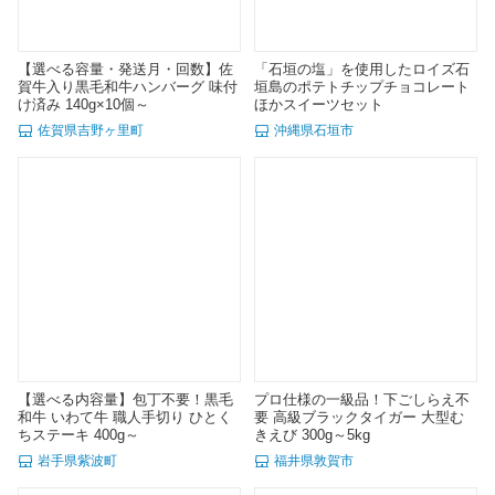
【選べる容量・発送月・回数】佐
「石垣の塩」を使用したロイズ石
賀牛入り黒毛和牛ハンバーグ 味付
垣島のポテトチップチョコレート
け済み 140g×10個～
ほかスイーツセット
佐賀県吉野ヶ里町
沖縄県石垣市
【選べる内容量】包丁不要！黒毛
プロ仕様の一級品！下ごしらえ不
和牛 いわて牛 職人手切り ひとく
要 高級ブラックタイガー 大型む
ちステーキ 400g～
きえび 300g～5kg
岩手県紫波町
福井県敦賀市