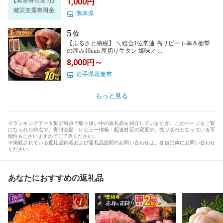
1,000円
熊本県
5
位
【ふるさと納税】 ＼総合1位常連 高リピート率＆衝撃
の厚み10mm 厚切り牛タン 塩味／ ...
8,000円～
岩手県花巻市
もっと見る
※ランキングデータ集計時点で取り扱い中の返礼品を紹介していますが、このページをご覧
になられた時点で、寄付金額・レビュー情報・配送対応の変更や、売り切れとなっている可
能性もございますのでご了承ください。
※掲載されている返礼品内容および返礼品説明のお問い合わせは、各自治体にお問い合わせ
ください。
あなたにおすすめの返礼品