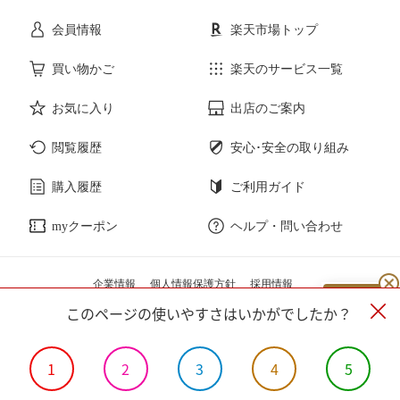
花・ガーデン・DIY
ホビー
会員情報
楽天市場トップ
サービス・リフォーム
楽器・音響機器
買い物かご
楽天のサービス一覧
お気に入り
出店のご案内
本・雑誌・コミック
閲覧履歴
安心･安全の取り組み
購入履歴
ご利用ガイド
myクーポン
ヘルプ・問い合わせ
企業情報
個人情報保護方針
採用情報
このページの使いやすさはいかがでしたか？
1
2
3
4
5