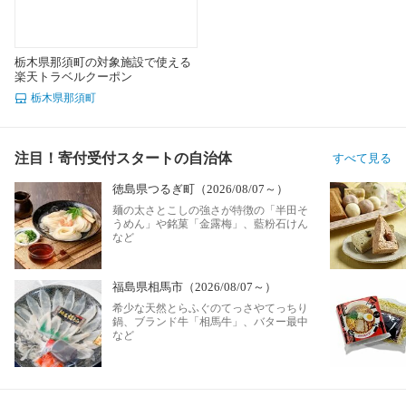
栃木県那須町の対象施設で使える
楽天トラベルクーポン
栃木県那須町
注目！寄付受付スタートの自治体
すべて見る
徳島県つるぎ町（2026/08/07～）
麺の太さとこしの強さが特徴の「半田そ
うめん」や銘菓「金露梅」、藍粉石けん
など
福島県相馬市（2026/08/07～）
希少な天然とらふぐのてっさやてっちり
鍋、ブランド牛「相馬牛」、バター最中
など