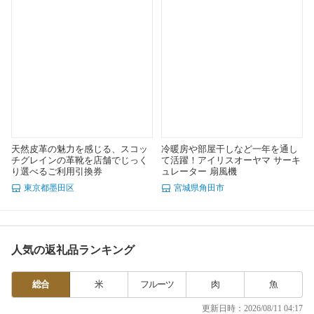
天然皮革の魅力を感じる、スコッ
冷暖房や部屋干しなど一年を通し
チグレインの革靴を店舗でじっく
て活躍！アイリスオーヤマ サーキ
り選べるご利用引換券
ュレーター 扇風機
東京都墨田区
宮城県角田市
人気の返礼品ランキング
総合
米
フルーツ
肉
魚
更新日時：2026/08/11 04:17