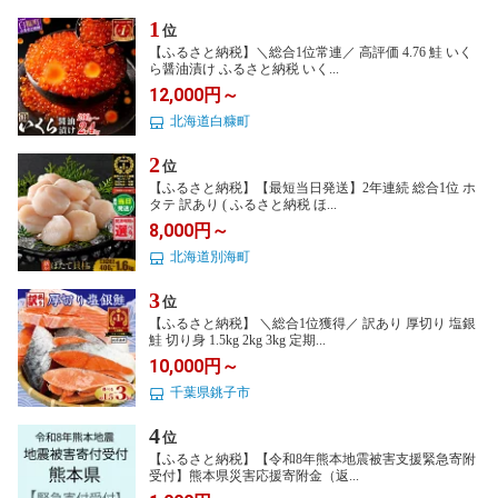
1
位
【ふるさと納税】＼総合1位常連／ 高評価 4.76 鮭 いく
ら醤油漬け ふるさと納税 いく...
12,000円～
北海道白糠町
2
位
【ふるさと納税】【最短当日発送】2年連続 総合1位 ホ
タテ 訳あり ( ふるさと納税 ほ...
8,000円～
北海道別海町
3
位
【ふるさと納税】 ＼総合1位獲得／ 訳あり 厚切り 塩銀
鮭 切り身 1.5kg 2kg 3kg 定期...
10,000円～
千葉県銚子市
4
位
【ふるさと納税】【令和8年熊本地震被害支援緊急寄附
受付】熊本県災害応援寄附金（返...