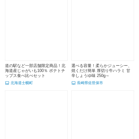
道の駅など一部店舗限定商品！北
選べる容量！柔らかジューシー、
海道産じゃがいも100％ ポテトチ
焼くだけ簡単 厚切り牛ハラミ 甘
ップス食べ比べセット
辛しょうゆ味 250g～
北海道士幌町
長崎県佐世保市