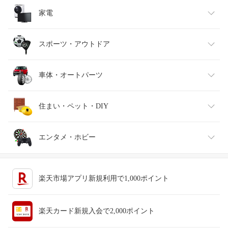
インナー・下着・ナイトウェア
ビール・洋酒
医薬品・コンタクト・介護
キッズ・ベビー・マタニティ
家電
バッグ・小物・ブランド雑貨
ワイン
おもちゃ
家電
スポーツ・アウトドア
靴
日本酒・焼酎
TV・オーディオ・カメラ
スポーツ・アウトドア
車体・オートパーツ
腕時計
スマートフォン・タブレット
ゴルフ
車用品・バイク用品
住まい・ペット・DIY
ジュエリー・アクセサリー
パソコン・周辺機器
車・バイク
インテリア・寝具・収納
エンタメ・ホビー
キッチン用品・食器・調理器具
テレビゲーム
楽天市場アプリ新規利用で1,000ポイント
ペット・ペットグッズ
CD・DVD
楽天カード新規入会で2,000ポイント