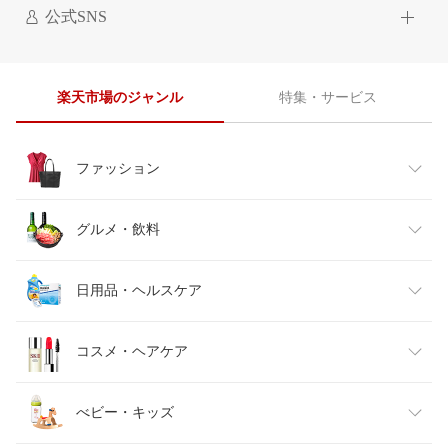
公式SNS
楽天市場のジャンル
特集・サービス
ファッション
レディースファッション
グルメ・飲料
メンズファッション
食品
日用品・ヘルスケア
キッズファッション
スイーツ・お菓子
日用品雑貨・文房具・手芸
コスメ・ヘアケア
ベビーファッション
水・ソフトドリンク
ダイエット・健康
美容・コスメ・香水
べビー・キッズ