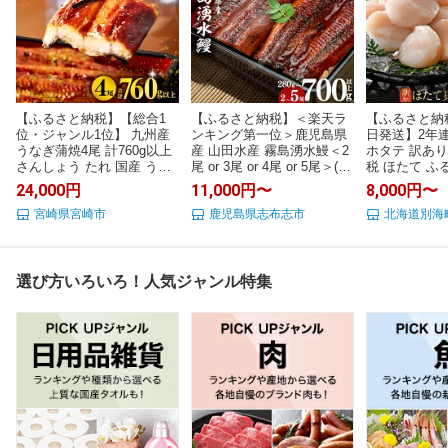
【ふるさと納税】【総合1
【ふるさと納税】＜楽天ラ
【ふるさと納
位・ジャンル1位】 九州産
ンキング第一位＞鹿児島県
日発送】2年連
うなぎ蒲焼4尾 計760g以上
産 山田水産 霧島湧水鰻＜2
ホタテ 訳あり
さんしょう たれ 国産 うな
尾 or 3尾 or 4尾 or 5尾＞(1
税 ほたて ふ
ぎ 蒲焼き 4尾 鰻蒲焼き 国
尾140g) うなぎ 鰻 ウナギ 2
あり 帆立 ふ
24,000円
11,000円〜
8,000円〜
産うなぎ 特上うなぎ 小分
尾 3尾 4尾 5尾 国産 蒲焼 か
り ホタテ貝柱
け パック 冷凍 化粧箱入り
宮崎県宮崎市
ばやき 冷凍 惣菜 うな重 人
鹿児島県志布志市
い 刺身 規格
北海道別海
お祝い ランキング 冬うな
気 期間限定【高評価
ング 海鮮 冷
ぎ おすすめ 人気 グルメ 鰻
★4.74】【山田水産】
選べる 北海道
楽 宮崎県 宮崎市 宮崎 ふる
ラウドファン
さと
象）
選び方いろいろ！人気ジャンル特集