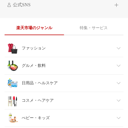
公式SNS
楽天市場のジャンル
特集・サービス
ファッション
レディースファッション
グルメ・飲料
メンズファッション
食品
日用品・ヘルスケア
キッズファッション
スイーツ・お菓子
日用品雑貨・文房具・手芸
コスメ・ヘアケア
ベビーファッション
水・ソフトドリンク
ダイエット・健康
美容・コスメ・香水
べビー・キッズ