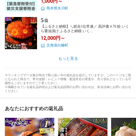
1,000円～
熊本県氷川町
5
位
【ふるさと納税】＼総合1位常連／ 高評価 4.76 鮭 いく
ら醤油漬け ふるさと納税 いく...
12,000円～
北海道白糠町
もっと見る
※ランキングデータ集計時点で取り扱い中の返礼品を紹介していますが、このページをご覧
になられた時点で、寄付金額・レビュー情報・配送対応の変更や、売り切れとなっている可
能性もございますのでご了承ください。
※掲載されている返礼品内容および返礼品説明のお問い合わせは、各自治体にお問い合わせ
ください。
あなたにおすすめの返礼品