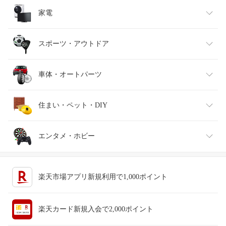
インナー・下着・ナイトウェア
ビール・洋酒
医薬品・コンタクト・介護
キッズ・ベビー・マタニティ
家電
バッグ・小物・ブランド雑貨
ワイン
おもちゃ
家電
スポーツ・アウトドア
靴
日本酒・焼酎
TV・オーディオ・カメラ
スポーツ・アウトドア
車体・オートパーツ
腕時計
スマートフォン・タブレット
ゴルフ
車用品・バイク用品
住まい・ペット・DIY
ジュエリー・アクセサリー
パソコン・周辺機器
車・バイク
インテリア・寝具・収納
エンタメ・ホビー
キッチン用品・食器・調理器具
テレビゲーム
楽天市場アプリ新規利用で1,000ポイント
ペット・ペットグッズ
CD・DVD
楽天カード新規入会で2,000ポイント