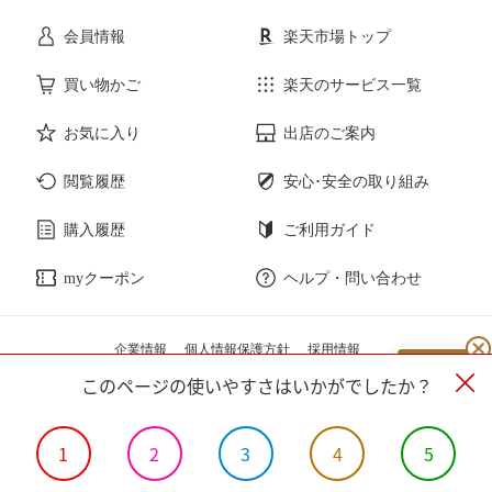
花・ガーデン・DIY
ホビー
会員情報
楽天市場トップ
サービス・リフォーム
楽器・音響機器
買い物かご
楽天のサービス一覧
お気に入り
出店のご案内
本・雑誌・コミック
閲覧履歴
安心･安全の取り組み
購入履歴
ご利用ガイド
myクーポン
ヘルプ・問い合わせ
企業情報
個人情報保護方針
採用情報
このページの使いやすさはいかがでしたか？
1
2
3
4
5