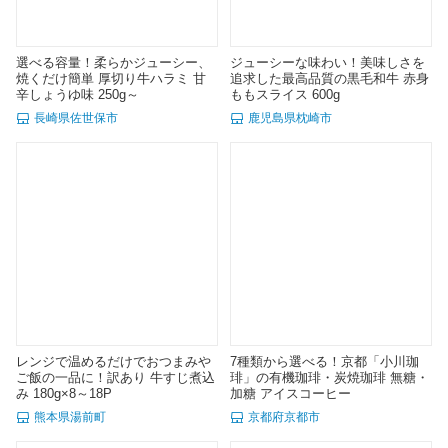
選べる容量！柔らかジューシー、
ジューシーな味わい！美味しさを
焼くだけ簡単 厚切り牛ハラミ 甘
追求した最高品質の黒毛和牛 赤身
辛しょうゆ味 250g～
ももスライス 600g
長崎県佐世保市
鹿児島県枕崎市
レンジで温めるだけでおつまみや
7種類から選べる！京都「小川珈
ご飯の一品に！訳あり 牛すじ煮込
琲」の有機珈琲・炭焼珈琲 無糖・
み 180g×8～18P
加糖 アイスコーヒー
熊本県湯前町
京都府京都市