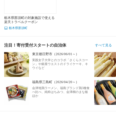
栃木県那須町の対象施設で使える
楽天トラベルクーポン
栃木県那須町
注目！寄付受付スタートの自治体
すべて見る
東京都日野市（2026/06/01～）
実践女子大学とのコラボ「さくらスコー
ン」や銀座ウエストのドライケーキ、キ
ウイなど
福島県三島町（2026/04/20～）
会津地鶏ラーメン、福島ブランド鶏3種食
べ比べ、純粋はちみつ、会津桐のまな板
ほか