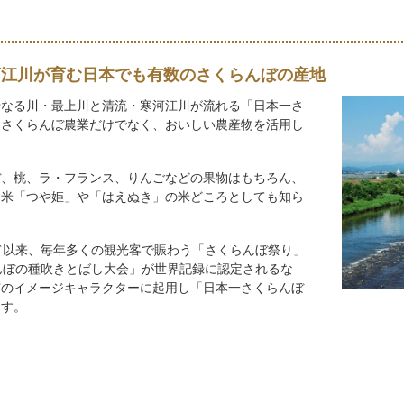
河江川が育む日本でも有数のさくらんぼの産地
母なる川・最上川と清流・寒河江川が流れる「日本一さ
、さくらんぼ農業だけでなく、おいしい農産物を活用し
ぼ、桃、ラ・フランス、りんごなどの果物はもちろん、
ド米「つや姫」や「はえぬき」の米どころとしても知ら
て以来、毎年多くの観光客で賑わう「さくらんぼ祭り」
んぼの種吹きとばし大会」が世界記録に認定されるな
市のイメージキャラクターに起用し「日本一さくらんぼ
ます。