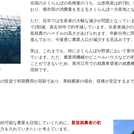
全国のさくらんぼの収穫量のうち、山形県産は約7割。
おり、都市部の消費量を支えるさくらんぼ一大産地と
ただ、近年では生産者の大幅な減少が問題となっていま
で2割減、過去30年で約半減しています。生産者減少
規就農のハードルの高さがあげられます。年齢分布に関
進んでおり、今後更に農業人口が減少する見込みです
実は、これまでも、特にさくらんぼや野菜において寒
ています。ただ、農業用機械やビニールハウスなどの
ことができないため、寒河江市での就農希望者の就農
ス
現状です。
への投資で初期費用が高額であり、果樹農家の場合、収穫が安定するま
持続可能な農業を目指していくために、
新規就農者の初
に力を入れていきたいと考えています。