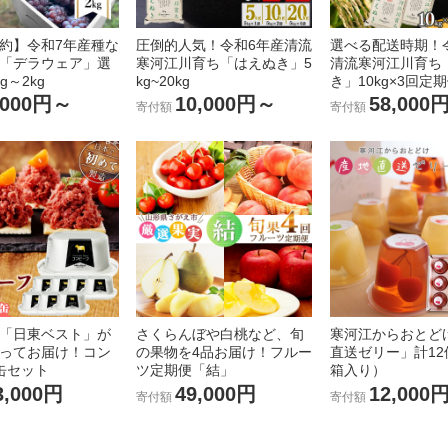
約】令和7年産種な
圧倒的人気！令和6年産清流
選べる配送時期！
「デラウェア」選
寒河江川育ち「はえぬき」5
清流寒河江川育ち
g～2kg
kg~20kg
き」10kg×3回定
,000円～
10,000円～
58,000
寄付額
寄付額
「日東ベスト」が
さくらんぼや白桃など、旬
寒河江からおとど
ってお届け！コン
の果物を4品お届け！フルー
直送ゼリー」計12
缶セット
ツ定期便「結」
箱入り）
3,000円
49,000円
12,000
寄付額
寄付額