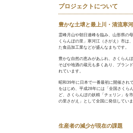
プロジェクトについて
豊かな土壌と最上川・清流寒
霊峰月山や朝日連峰を臨み、山形県の
くらんぼの里」寒河江（さがえ）市は
た食品加工業などが盛んなまちです。
豊かな自然の恵みがあふれ、さくらん
そばや地酒の蔵元も多くあり、ブラン
れています。
昭和39年に日本で一番最初に開催され
をはじめ、平成28年には「全国さくら
ど、さくらんぼの妖精「チェリン」を
の里さがえ」として全国に発信してい
生産者の減少が現在の課題