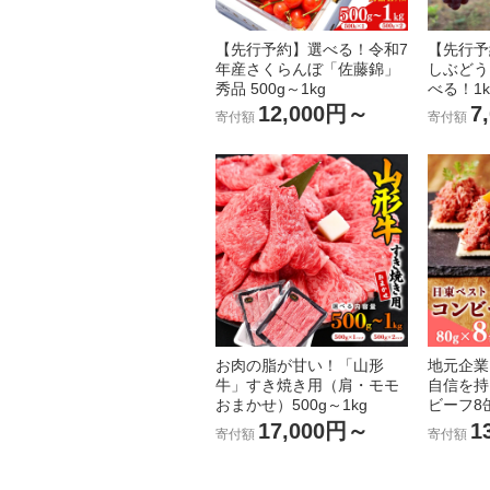
【先行予約】選べる！令和7
【先行予
年産さくらんぼ「佐藤錦」
しぶどう
秀品 500g～1kg
べる！1k
12,000円～
7
寄付額
寄付額
お肉の脂が甘い！「山形
地元企業
牛」すき焼き用（肩・モモ
自信を持
おまかせ）500g～1kg
ビーフ8
17,000円～
1
寄付額
寄付額