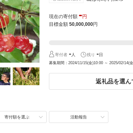
-
現在の寄付額
円
目標金額
50,000,000
円
-
-
寄付者
人
残り
日
募集期間
2024/11/15(金)10:00
～
2025/02/14(金
返礼品を選ん
寄付額を選ぶ
活動報告