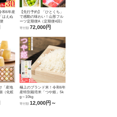
令和6年産
【先行予約】「ひとくち」
「はえぬ
で感動の味わい！山形フル
期便
ーツ定期便A（定期便4回）
円
72,000円
寄付額
け「産地
極上のブランド米！令和6年
個（化粧
産特別栽培米「つや姫」5k
g～10kg
円
12,000円～
寄付額