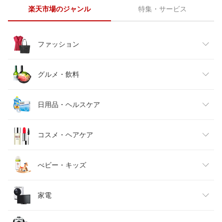
楽天市場のジャンル
特集・サービス
ファッション
レディースファッション
グルメ・飲料
メンズファッション
食品
日用品・ヘルスケア
キッズファッション
スイーツ・お菓子
日用品雑貨・文房具・手芸
コスメ・ヘアケア
ベビーファッション
水・ソフトドリンク
ダイエット・健康
美容・コスメ・香水
べビー・キッズ
インナー・下着・ナイトウェア
ビール・洋酒
医薬品・コンタクト・介護
キッズ・ベビー・マタニティ
家電