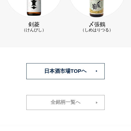
剣菱
〆張鶴
（けんびし）
（しめはりつる）
日本酒市場TOPヘ
全銘柄一覧へ