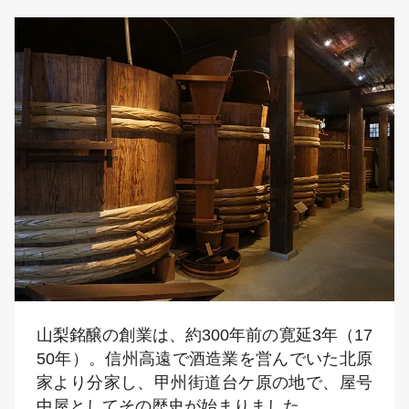
山梨銘醸の創業は、約300年前の寛延3年（17
50年）。信州高遠で酒造業を営んでいた北原
家より分家し、甲州街道台ケ原の地で、屋号
中屋としてその歴史が始まりました。