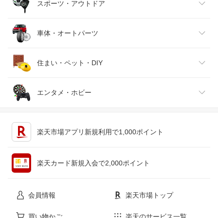
バッグ・小物・ブランド雑貨
ワイン
おもちゃ
家電
スポーツ・アウトドア
靴
日本酒・焼酎
TV・オーディオ・カメラ
スポーツ・アウトドア
車体・オートパーツ
腕時計
スマートフォン・タブレット
ゴルフ
車用品・バイク用品
住まい・ペット・DIY
ジュエリー・アクセサリー
パソコン・周辺機器
車・バイク
インテリア・寝具・収納
エンタメ・ホビー
キッチン用品・食器・調理器具
テレビゲーム
楽天市場アプリ新規利用で1,000ポイント
ペット・ペットグッズ
CD・DVD
楽天カード新規入会で2,000ポイント
花・ガーデン・DIY
ホビー
会員情報
楽天市場トップ
サービス・リフォーム
楽器・音響機器
買い物かご
楽天のサービス一覧