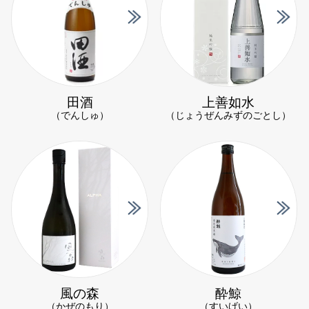
田酒
上善如水
（でんしゅ）
（じょうぜんみずのごとし）
風の森
酔鯨
（かぜのもり）
（すいげい）