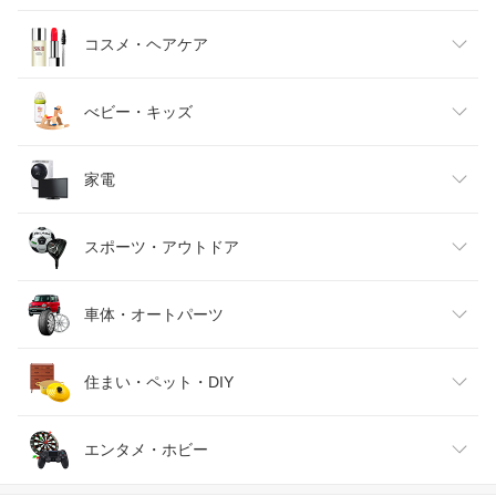
キッズファッション
スイーツ・お菓子
日用品雑貨・文房具・手芸
コスメ・ヘアケア
ベビーファッション
水・ソフトドリンク
ダイエット・健康
美容・コスメ・香水
べビー・キッズ
インナー・下着・ナイトウェア
ビール・洋酒
医薬品・コンタクト・介護
キッズ・ベビー・マタニティ
家電
バッグ・小物・ブランド雑貨
ワイン
おもちゃ
家電
スポーツ・アウトドア
靴
日本酒・焼酎
TV・オーディオ・カメラ
スポーツ・アウトドア
車体・オートパーツ
腕時計
スマートフォン・タブレット
ゴルフ
車用品・バイク用品
住まい・ペット・DIY
ジュエリー・アクセサリー
パソコン・周辺機器
車・バイク
インテリア・寝具・収納
エンタメ・ホビー