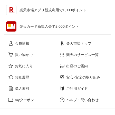
キッチン用品・食器・調理器具
テレビゲーム
楽天市場アプリ新規利用で1,000ポイント
ペット・ペットグッズ
CD・DVD
楽天カード新規入会で2,000ポイント
花・ガーデン・DIY
ホビー
会員情報
楽天市場トップ
サービス・リフォーム
楽器・音響機器
買い物かご
楽天のサービス一覧
お気に入り
出店のご案内
本・雑誌・コミック
閲覧履歴
安心･安全の取り組み
購入履歴
ご利用ガイド
myクーポン
ヘルプ・問い合わせ