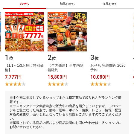
おせち
和風おせち
洋風おせち
1
2
3
位
位
位
【​1​/​1​～​1​/​3​お​届​け​特​別​価​
【​年​内​発​送​】​※​年​内​到​
お​せ​ち​ ​完​売​間​近​ ​2​0​2​6​ ​
格​】​…
着​確​約​…
予​約​…
7,777円
15,800円
10,080円
※本企画に参加しているショップまたは指定商品で絞り込んだランキング情
報です。
※ランキングデータ集計時点で販売中の商品を紹介していますが、このペー
ジをご覧になった時点で、価格・送料・ポイント倍数・レビュー情報・配送
対応の変更や、売り切れとなっている可能性もございますのでご了承くださ
い。
※掲載されている商品内容および商品説明のお問い合わせは、各ショップに
お問い合わせください。