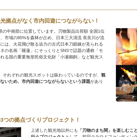
観光拠点がなく市内回遊につながらない！
県の中南部に位置しています。刃物製品出荷額 全国1位
、市域の80%を森林が占め、日本三大清流 長良川が流
内には、火花飛び散る迫力の古式日本刀鍛錬が見られる
ネの名画「睡蓮」にそっくりとSNSで話題の通称「モ
われる国の重要無形民俗文化財「小瀬鵜飼」など観光ス
、それぞれの観光スポットは賑わっているのですが、
観
がないため、市内回遊につながらないという課題
があり
3つの拠点づくりプロジェクト！
上述した観光地以外にも
「刃物のまち関」を楽しむこ
行うプロジェクト
として、前回クラウドファンディン