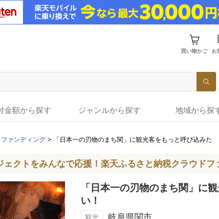
買い物かご
お
付金額から探す
ジャンルから探す
地域から探
ドファンディング
>
「日本一の刃物のまち関」に観光客をもっと呼び込みた
ジェクトをみんなで応援！楽天ふるさと納税クラウドフ
「日本一の刃物のまち関」に観
い！
岐阜県関市
観光