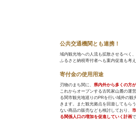
公共交通機関とも連携！
域内観光地への人流も拡散させるべく、
ふるさと納税寄付者へも案内促進も考
寄付金の使用用途
刃物のまち関に、
県内外から多くの方
これからオープンする古民家山麓の運
る関市観光地巡りのPRを行い域外の観
きます。また観光拠点を回遊してもら
ない商品の販売なども検討しており、
る関係人口の増加を促進していく計画