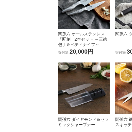
関孫六 オールステンレス
関孫六 
「匠創」2本セット ～三徳
包丁＆ペティナイフ～
20,000円
3
寄付額
寄付額
関孫六 ダイヤモンド＆セラ
関孫六 
ミックシャープナー
スキッチ