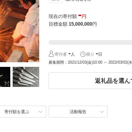
-
現在の寄付額
円
目標金額
15,000,000
円
-
-
寄付者
人
残り
日
募集期間
2021/12/03(金)10:00
～
2022/03/02(水
返礼品を選ん
寄付額を選ぶ
活動報告