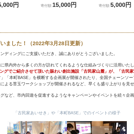
5,000円
15,000円
5,000円
寄付額
寄付額
ました！（2022年3月28日更新）
ァンディングにご支援いただき、誠にありがとうございました。
」に県内外から多くの方が訪れてくれるような仕組みづくりに活用いた
ディングでご紹介させて頂いた賑わい創出施設「古民家山麓」が、「古民
す」「本町BASE」を横断する企画展が開催されたり、全国チェーンソ
隊による苔玉ワークショップが開催されるなど、早くも盛り上がりを見
ングなど、市内回遊を促進するようなキャンペーンやイベントを続々企
「古民家あいせき」や「本町BASE」でのイベントの様子