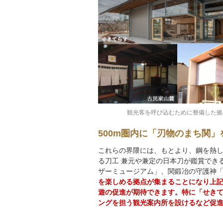
観光客を呼び込むために整備した拠
500m圏内に「刃物のまち関
これらの界隈には、もとより、鋼を熱
る刀工 兼元や兼定の日本刀が鑑賞でき
ザーミュージアム」、関鍛冶の守護神
を楽しめる拠点が集まることになり上記
遊の促進が期待できます。特に「せき
ングを担う観光案内所を設けるなど促