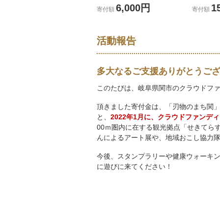
6,000円
1
寄付額
寄付額
活動報告
多大なるご支援ありがとうござい
このたびは、岐阜県関市のクラウドフ
頂きました寄付金は、「刃物のまち関
と、
2022年1月に、クラウドファン
00ｍ圏内に在する観光拠点「せきてら
んによるアート展や、地域おこし協力
今後、スタンプラリーや健康ウォーキ
に遊びに来てください！