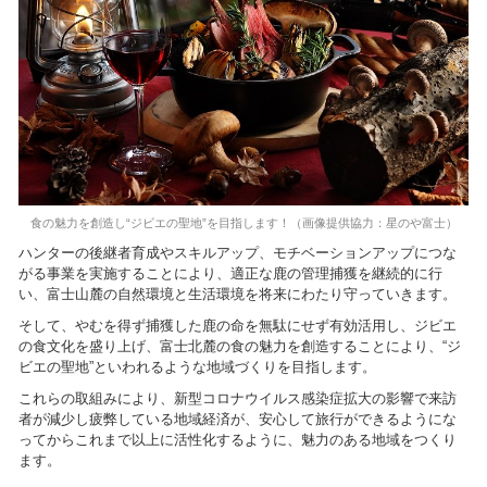
食の魅力を創造し“ジビエの聖地”を目指します！（画像提供協力：星のや富士）
ハンターの後継者育成やスキルアップ、モチベーションアップにつな
がる事業を実施することにより、適正な鹿の管理捕獲を継続的に行
い、富士山麓の自然環境と生活環境を将来にわたり守っていきます。
そして、やむを得ず捕獲した鹿の命を無駄にせず有効活用し、ジビエ
の食文化を盛り上げ、富士北麓の食の魅力を創造することにより、“ジ
ビエの聖地”といわれるような地域づくりを目指します。
これらの取組みにより、新型コロナウイルス感染症拡大の影響で来訪
者が減少し疲弊している地域経済が、安心して旅行ができるようにな
ってからこれまで以上に活性化するように、魅力のある地域をつくり
ます。