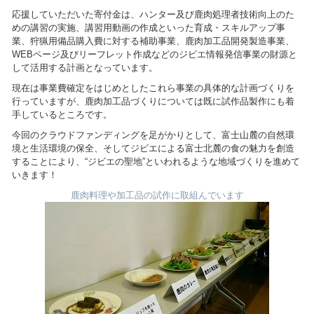
応援していただいた寄付金は、ハンター及び鹿肉処理者技術向上のた
めの講習の実施、講習用動画の作成といった育成・スキルアップ事
業、狩猟用備品購入費に対する補助事業、鹿肉加工品開発製造事業、
WEBページ及びリーフレット作成などのジビエ情報発信事業の財源と
して活用する計画となっています。
現在は事業費確定をはじめとしたこれら事業の具体的な計画づくりを
行っていますが、鹿肉加工品づくりについては既に試作品製作にも着
手しているところです。
今回のクラウドファンディングを足がかりとして、富士山麓の自然環
境と生活環境の保全、そしてジビエによる富士北麓の食の魅力を創造
することにより、“ジビエの聖地”といわれるような地域づくりを進めて
いきます！
鹿肉料理や加工品の試作に取組んでいます