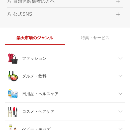
自治体関係者の方へ
公式SNS
楽天市場のジャンル
特集・サービス
ファッション
レディースファッション
グルメ・飲料
メンズファッション
食品
日用品・ヘルスケア
キッズファッション
スイーツ・お菓子
日用品雑貨・文房具・手芸
コスメ・ヘアケア
ベビーファッション
水・ソフトドリンク
ダイエット・健康
美容・コスメ・香水
べビー・キッズ