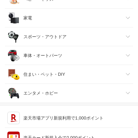
インナー・下着・ナイトウェア
ビール・洋酒
医薬品・コンタクト・介護
キッズ・ベビー・マタニティ
家電
バッグ・小物・ブランド雑貨
ワイン
おもちゃ
家電
スポーツ・アウトドア
靴
日本酒・焼酎
TV・オーディオ・カメラ
スポーツ・アウトドア
車体・オートパーツ
腕時計
スマートフォン・タブレット
ゴルフ
車用品・バイク用品
住まい・ペット・DIY
ジュエリー・アクセサリー
パソコン・周辺機器
車・バイク
インテリア・寝具・収納
エンタメ・ホビー
キッチン用品・食器・調理器具
テレビゲーム
楽天市場アプリ新規利用で1,000ポイント
ペット・ペットグッズ
CD・DVD
楽天カード新規入会で2,000ポイント