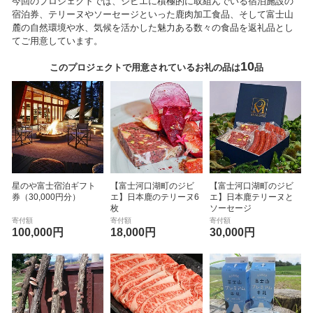
今回のプロジェクトでは、ジビエに積極的に取組んでいる宿泊施設の
宿泊券、テリーヌやソーセージといった鹿肉加工食品、そして富士山
麓の自然環境や水、気候を活かした魅力ある数々の食品を返礼品とし
てご用意しています。
10
このプロジェクトで用意されているお礼の品は
品
星のや富士宿泊ギフト
【富士河口湖町のジビ
【富士河口湖町のジビ
券（30,000円分）
エ】日本鹿のテリーヌ6
エ】日本鹿テリーヌと
枚
ソーセージ
寄付額
寄付額
寄付額
100,000円
18,000円
30,000円