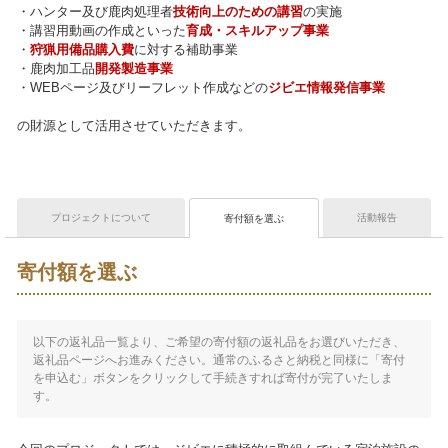
・ハンター及び鹿肉処理者
技術向上のための講習
の実施
・講習用動画の作成といった
育成・スキルアップ事業
・
狩猟用備品購入費
に対する補助事業
・鹿肉加工品
開発製造事業
・WEBページ及びリーフレット作成などの
ジビエ情報発信事業
の財源として活用させていただきます。
プロジェクトについて
活動報告
寄付額を選ぶ
寄付額を選ぶ
以下の返礼品一覧より、ご希望の寄付額の返礼品をお選びいただき、
返礼品ページへお進みください。通常のふるさと納税と同様に「寄付
を申込む」ボタンをクリックして手続きすれば寄付が完了いたしま
す。