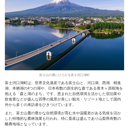
富士山の麓にひろがる富士河口湖町
富士河口湖町は、世界文化遺産である富士山と、河口湖、西湖、精進
湖、本栖湖の4つの湖や、日本有数の原生的な森である青木ヶ原樹海を
抱える「森と湖のまち」です。恵まれた自然環境を活かした宿泊業や
飲食業などが盛んな四季の風景が美しい観光・リゾート地として国内
外から多くの来訪者をひきつけています。
また、富士山麓の豊かな自然環境が育む水や温暖差がある気候を活か
した特徴的な農林漁業も行われ、特に畜産は盛んであり山梨県有数の
酪農地域となっています。