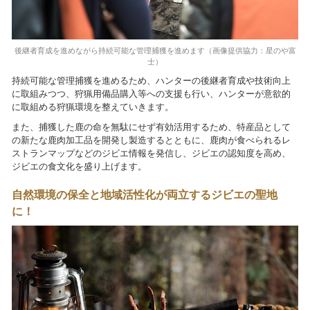
後継者育成を進めながら持続可能な管理捕獲を進めます（画像提供協力：星のや富
士）
持続可能な管理捕獲を進めるため、ハンターの後継者育成や技術向上
に取組みつつ、狩猟用備品購入等への支援も行い、ハンターが意欲的
に取組める狩猟環境を整えていきます。
また、捕獲した鹿の命を無駄にせず有効活用するため、特産品として
の新たな鹿肉加工品を開発し製造するとともに、鹿肉が食べられるレ
ストランマップなどのジビエ情報を発信し、ジビエの認知度を高め、
ジビエの食文化を盛り上げます。
自然環境の保全と地域活性化が両立するジビエの聖地
に！