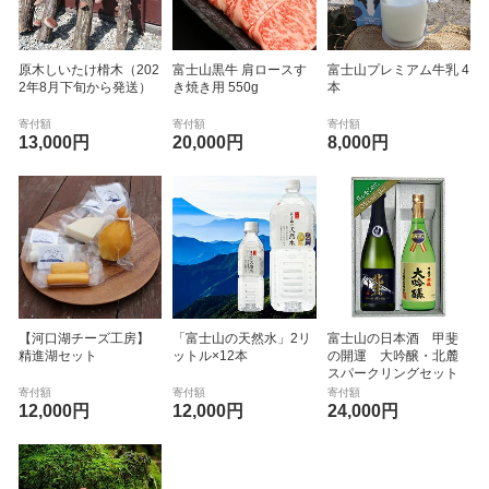
原木しいたけ榾木（202
富士山黒牛 肩ロースす
富士山プレミアム牛乳 4
2年8月下旬から発送）
き焼き用 550g
本
寄付額
寄付額
寄付額
13,000円
20,000円
8,000円
【河口湖チーズ工房】
「富士山の天然水」2リ
富士山の日本酒 甲斐
精進湖セット
ットル×12本
の開運 大吟醸・北麓
スパークリングセット
寄付額
寄付額
寄付額
12,000円
12,000円
24,000円