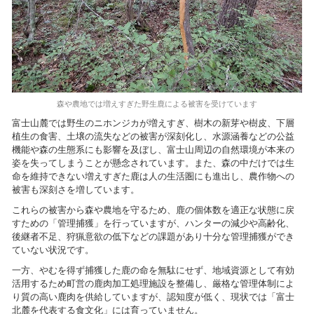
森や農地では増えすぎた野生鹿による被害を受けています
富士山麓では野生のニホンジカが増えすぎ、樹木の新芽や樹皮、下層
植生の食害、土壌の流失などの被害が深刻化し、水源涵養などの公益
機能や森の生態系にも影響を及ぼし、富士山周辺の自然環境が本来の
姿を失ってしまうことが懸念されています。また、森の中だけでは生
命を維持できない増えすぎた鹿は人の生活圏にも進出し、農作物への
被害も深刻さを増しています。
これらの被害から森や農地を守るため、鹿の個体数を適正な状態に戻
すための「管理捕獲」を行っていますが、ハンターの減少や高齢化、
後継者不足、狩猟意欲の低下などの課題があり十分な管理捕獲ができ
ていない状況です。
一方、やむを得ず捕獲した鹿の命を無駄にせず、地域資源として有効
活用するため町営の鹿肉加工処理施設を整備し、厳格な管理体制によ
り質の高い鹿肉を供給していますが、認知度が低く、現状では「富士
北麓を代表する食文化」には育っていません。