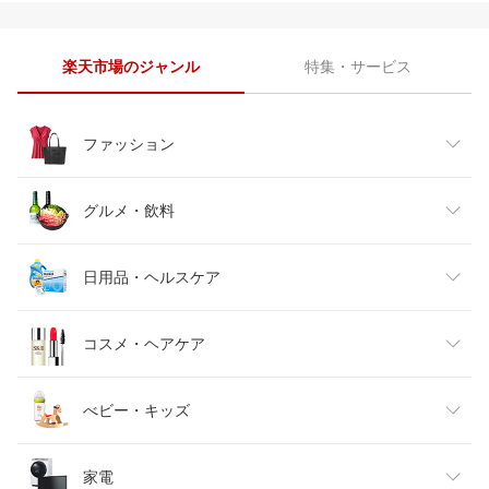
楽天市場のジャンル
特集・サービス
ファッション
レディースファッション
グルメ・飲料
メンズファッション
食品
日用品・ヘルスケア
キッズファッション
スイーツ・お菓子
日用品雑貨・文房具・手芸
コスメ・ヘアケア
ベビーファッション
水・ソフトドリンク
ダイエット・健康
美容・コスメ・香水
べビー・キッズ
インナー・下着・ナイトウェア
ビール・洋酒
医薬品・コンタクト・介護
キッズ・ベビー・マタニティ
家電