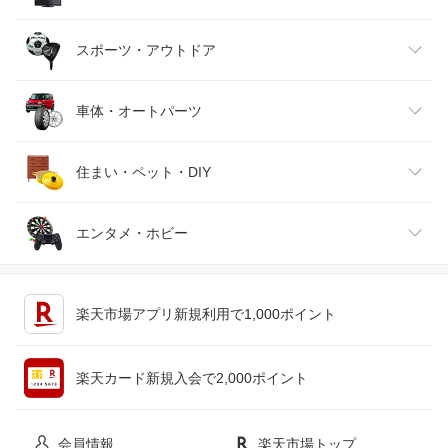
バッグ・小物・ブランド雑貨
ワイン
おもちゃ
家電
スポーツ・アウトドア
靴
日本酒・焼酎
TV・オーディオ・カメラ
スポーツ・アウトドア
車体・オートパーツ
腕時計
スマートフォン・タブレット
ゴルフ
車用品・バイク用品
住まい・ペット・DIY
ジュエリー・アクセサリー
パソコン・周辺機器
車・バイク
インテリア・寝具・収納
エンタメ・ホビー
キッチン用品・食器・調理器具
テレビゲーム
楽天市場アプリ新規利用で1,000ポイント
ペット・ペットグッズ
CD・DVD
楽天カード新規入会で2,000ポイント
花・ガーデン・DIY
ホビー
会員情報
楽天市場トップ