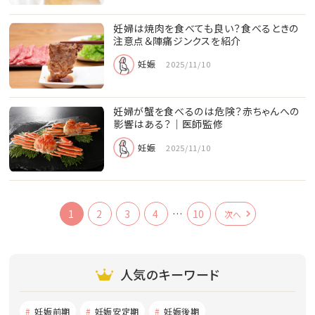
妊婦は焼肉を食べても良い？食べるときの
注意点＆陣痛ジンクスを紹介
妊娠
2025/11/10
妊婦が蟹を食べるのは危険？赤ちゃんへの
影響はある？｜医師監修
妊娠
2025/11/10
1
2
3
4
…
10
次へ
人気のキーワード
妊娠前期
妊娠安定期
妊娠後期