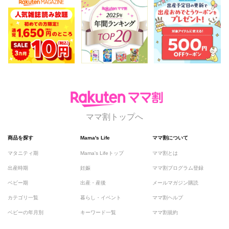
ママ割トップへ
商品を探す
Mama's Life
ママ割について
マタニティ期
Mama's Lifeトップ
ママ割とは
出産時期
妊娠
ママ割プログラム登録
ベビー期
出産・産後
メールマガジン購読
カテゴリ一覧
暮らし・イベント
ママ割ヘルプ
ベビーの年月別
キーワード一覧
ママ割規約