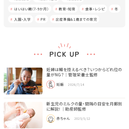
はいはい期（7-9か月）
教育・知育
食事・レシピ
冬
入園・入学
PR
出産準備＆1歳までの育児
PICK UP
妊婦は鰻を控えるべき？いつからどれ位の
量がNG？│管理栄養士監修
妊娠
2026/7/14
新生児のミルクの量・間隔の目安を月齢別
に解説！｜助産師監修
赤ちゃん
2025/5/12