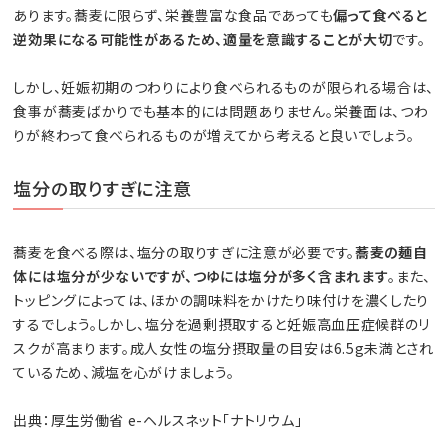
あります。蕎麦に限らず、栄養豊富な食品であっても
偏って食べると
逆効果になる可能性があるため、適量を意識することが大切
です。
しかし、妊娠初期のつわりにより食べられるものが限られる場合は、
食事が蕎麦ばかりでも基本的には問題ありません。栄養面は、つわ
りが終わって食べられるものが増えてから考えると良いでしょう。
塩分の取りすぎに注意
蕎麦を食べる際は、塩分の取りすぎに注意が必要です。
蕎麦の麺自
体には塩分が少ないですが、つゆには塩分が多く含まれます
。また、
トッピングによっては、ほかの調味料をかけたり味付けを濃くしたり
するでしょう。しかし、塩分を過剰摂取すると妊娠高血圧症候群のリ
スクが高まります。成人女性の塩分摂取量の目安は6.5g未満とされ
ているため、減塩を心がけましょう。
出典：厚生労働省 e-ヘルスネット「ナトリウム」