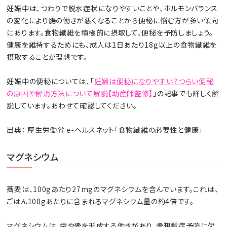
妊娠中は、つわりで脱水症状になりやすいことや、ホルモンバランス
の変化により腸の働きが悪くなることから便秘に悩む方が多い傾向
にあります。食物繊維を積極的に摂取して、便秘を予防しましょう。
健康を維持するためにも、成人は1日あたり18g以上の食物繊維を
摂取することが理想です。
妊娠中の便秘については、「
妊婦は便秘になりやすい？つらい便秘
の原因や解消方法について解説【助産師監修】
」の記事でも詳しく解
説しています。あわせて確認してください。
出典： 厚生労働省 e-ヘルスネット「食物繊維の必要性と健康」
マグネシウム
蕎麦は、100gあたり27mgのマグネシウムを含んでいます。これは、
ごはん100gあたりに含まれるマグネシウム量の約4倍です。
マグネシウムは、歯や骨を形成する働きがあり、骨粗鬆症予防に欠