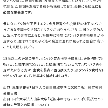
タンパク質は、筋肉や臓器、皮膚などを構成しています。ホルモンや
抗体など、体調を左右する成分も構成しており、
母体にも胎児にも
必要な栄養素です
。
仮にタンパク質が不足すると、成長障害や免疫機能の低下など、さ
まざまな不調を引き起こすリスクがあります。さらに、国立大学法人
山梨大学の調査によると、妊娠時に極端にタンパク質の摂取量が不
足すると、産まれてきた子どもの発達に遅れが見られる割合が高い
ことも判明しました。
18歳以上の妊婦の場合、タンパク質の推奨摂取量は、妊娠初期で5
0g/日、妊娠中期で55g/日、妊娠後期で75g/日です。タンパク質不
足が気になる方は、
主食を蕎麦に置き換えたり、高タンパク食材をト
ッピングしたりして、効率よく補給しましょう
。
出典：厚生労働省「日本人の食事摂取基準（2020年版）」策定検討
会報告書
出典：国立大学法人山梨大学「妊娠中の母親のたんぱく質摂取と３
歳時の発達との関連について」