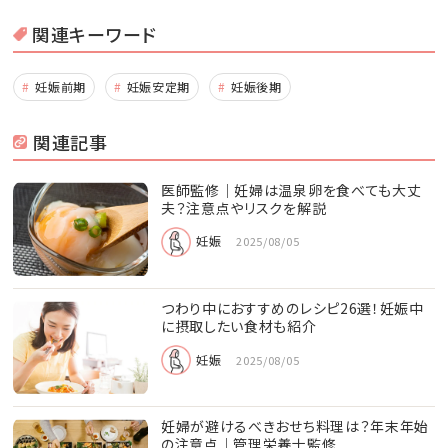
関連キーワード
妊娠前期
妊娠安定期
妊娠後期
関連記事
医師監修｜妊婦は温泉卵を食べても大丈
夫？注意点やリスクを解説
妊娠
2025/08/05
つわり中におすすめのレシピ26選！妊娠中
に摂取したい食材も紹介
妊娠
2025/08/05
妊婦が避けるべきおせち料理は？年末年始
の注意点｜管理栄養士監修