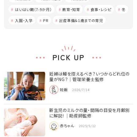
はいはい期（7-9か月）
教育・知育
食事・レシピ
冬
入園・入学
PR
出産準備＆1歳までの育児
PICK UP
妊婦は鰻を控えるべき？いつからどれ位の
量がNG？│管理栄養士監修
妊娠
2026/7/14
新生児のミルクの量・間隔の目安を月齢別
に解説！｜助産師監修
赤ちゃん
2025/5/12