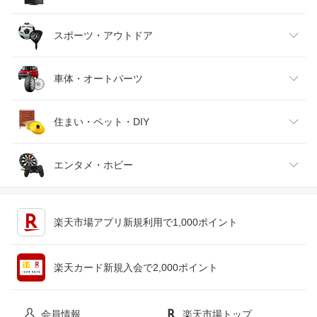
バッグ・小物・ブランド雑貨
ワイン
おもちゃ
家電
スポーツ・アウトドア
靴
日本酒・焼酎
TV・オーディオ・カメラ
スポーツ・アウトドア
車体・オートパーツ
腕時計
スマートフォン・タブレット
ゴルフ
車用品・バイク用品
住まい・ペット・DIY
ジュエリー・アクセサリー
パソコン・周辺機器
車・バイク
インテリア・寝具・収納
エンタメ・ホビー
キッチン用品・食器・調理器具
テレビゲーム
楽天市場アプリ新規利用で1,000ポイント
ペット・ペットグッズ
CD・DVD
楽天カード新規入会で2,000ポイント
花・ガーデン・DIY
ホビー
会員情報
楽天市場トップ