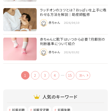
ラッチオンのコツとは？おっぱいを上手に吸
わせる方法を解説｜助産師監修
赤ちゃん
2026/04/10
赤ちゃんに靴下はいつから必要？月齢別の
判断基準について紹介
赤ちゃん
2026/03/02
1
2
3
4
…
15
次へ
人気のキーワード
妊娠前期
妊娠安定期
妊娠後期