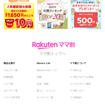
ママ割トップへ
商品を探す
Mama's Life
ママ割について
マタニティ期
Mama's Lifeトップ
ママ割とは
出産時期
妊娠
ママ割プログラム登録
ベビー期
出産・産後
メールマガジン購読
カテゴリ一覧
暮らし・イベント
ママ割ヘルプ
ベビーの年月別
キーワード一覧
ママ割規約