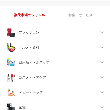
楽天市場のジャンル
特集・サービス
ファッション
レディースファッション
グルメ・飲料
メンズファッション
食品
日用品・ヘルスケア
キッズファッション
スイーツ・お菓子
日用品雑貨・文房具・手芸
コスメ・ヘアケア
ベビーファッション
水・ソフトドリンク
ダイエット・健康
美容・コスメ・香水
べビー・キッズ
インナー・下着・ナイトウェア
ビール・洋酒
医薬品・コンタクト・介護
キッズ・ベビー・マタニティ
家電