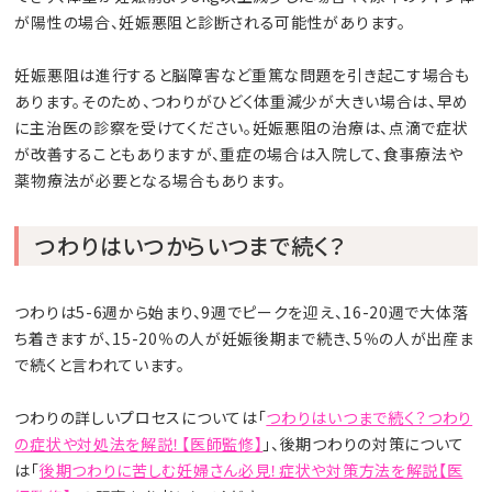
が陽性の場合、妊娠悪阻と診断される可能性があります。
妊娠悪阻は進行すると脳障害など重篤な問題を引き起こす場合も
あります。そのため、つわりがひどく体重減少が大きい場合は、早め
に主治医の診察を受けてください。妊娠悪阻の治療は、点滴で症状
が改善することもありますが、重症の場合は入院して、食事療法や
薬物療法が必要となる場合もあります。
つわりはいつからいつまで続く？
つわりは5-6週から始まり、9週でピークを迎え、16-20週で大体落
ち着きますが、15-20％の人が妊娠後期まで続き、5％の人が出産ま
で続くと言われています。
つわりの詳しいプロセスについては「
つわりはいつまで続く？つわり
の症状や対処法を解説！【医師監修】
」、後期つわりの対策について
は「
後期つわりに苦しむ妊婦さん必見！症状や対策方法を解説【医