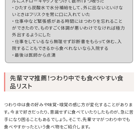
ルにストローキャップをつけて数mlずつ吸った
・ひたすら炭酸水で水分補給をして、外に出ないといけな
いときはフリスクを常に口に入れていた
・仕事中など緊張感がある時間にはつわりを忘れること
ができたので、ものすごく体調が悪いわけでなければ極力
外出するようにした
・仕事をしているなら無理せず診断書をもらって休む、入
院することもできるから食べれないなら入院する
・最後は医師から点滴
先輩ママ推薦！つわり中でも食べやすい食
品リスト
つわり中は食の好みや味覚・嗅覚の感じ方が変化することがありま
す。今まで好きだったり、意識せずに食べていたりしたものが、急に苦
手になり困ることもあるでしょう。そこで、先輩ママがつわり中でも
食べやすかったという食べ物をご紹介します。