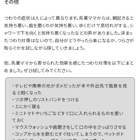
その他
つわりの症状は人によって異なります。先輩ママからは、朝起きると
気持ち悪い、歯を磨くのが気持ち悪い、歩くだけで息切れがする、シ
ャワーで下を向くと気持ち悪くなったなどの声がありました。決まっ
たつわり対策はないので、自分がどうやったら楽になるか、つらさが
和らぐかを試しながら探していきましょう。
他、先輩ママから寄せられた効果を感じたつわり対策を以下にまと
めました。ぜひ試してみてください。
・テレビや携帯の光がダメだったが本や外出先で風景を見
ると軽くなった
・ツボ押しのリストバンドをつける
・とにかく寝る
・ミニトマトやいちごなどすぐ口に入れられるものを置い
ておく
・マウスウォッシュや歯磨きをして口の中をさっぱりさせる
・コップから水を飲むとすぐ吐いてしまうので、ペットボト