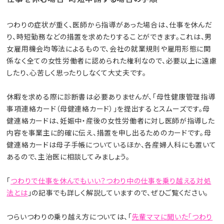
つわりの症状が重く、医師から指導があった場合は、仕事を休んだ
り、時短勤務などの措置を求めたりすることができます。これは、男
女雇用機会均等法によるもので、会社の就業規則や雇用形態に関
係なく全ての女性労働者に認められた権利なので、必要以上に遠慮
したり、心苦しく思ったりしなくて大丈夫です。
休暇を求める際に診断書は必要ありませんが、「母性健康管理指導
事項連絡カード（母健連絡カード）」を提出するとスムーズです。母
健連絡カードは、妊娠中・産後の女性労働者に対し医師が指導した
内容を事業主に的確に伝え、措置を申し出るためのカードです。母
健連絡カードは母子手帳についているほか、各産婦人科にも置いて
あるので、主治医に相談してみましょう。
「
つわりで仕事を休んでもいい？つわり中の仕事を乗り越える対処
法とは
」の記事でも詳しく解説していますので、ぜひご覧ください。
つらいつわりの乗り越え方については、「
先輩ママに聞いた「つわり