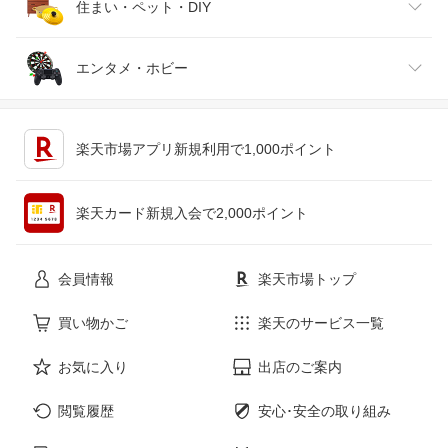
腕時計
スマートフォン・タブレット
ゴルフ
車用品・バイク用品
住まい・ペット・DIY
ジュエリー・アクセサリー
パソコン・周辺機器
車・バイク
インテリア・寝具・収納
エンタメ・ホビー
キッチン用品・食器・調理器具
テレビゲーム
楽天市場アプリ新規利用で1,000ポイント
ペット・ペットグッズ
CD・DVD
楽天カード新規入会で2,000ポイント
花・ガーデン・DIY
ホビー
会員情報
楽天市場トップ
サービス・リフォーム
楽器・音響機器
買い物かご
楽天のサービス一覧
お気に入り
出店のご案内
本・雑誌・コミック
閲覧履歴
安心･安全の取り組み