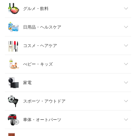
レディースファッション
グルメ・飲料
メンズファッション
食品
日用品・ヘルスケア
キッズファッション
スイーツ・お菓子
日用品雑貨・文房具・手芸
コスメ・ヘアケア
ベビーファッション
水・ソフトドリンク
ダイエット・健康
美容・コスメ・香水
べビー・キッズ
インナー・下着・ナイトウェア
ビール・洋酒
医薬品・コンタクト・介護
キッズ・ベビー・マタニティ
家電
バッグ・小物・ブランド雑貨
ワイン
おもちゃ
家電
スポーツ・アウトドア
靴
日本酒・焼酎
TV・オーディオ・カメラ
スポーツ・アウトドア
車体・オートパーツ