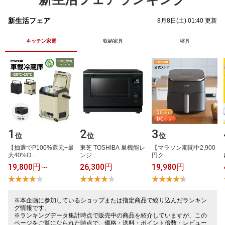
新生活フェア
8月8日(土) 01:40 更新
キッチン家電
収納家具
寝具
1
2
3
位
位
位
​
【​抽​選​で​P​1​0​0​%​還​元​+​最​
東​芝​ ​T​O​S​H​I​B​A​ ​単​機​能​レ​
【​マ​ラ​ソ​ン​期​間​中​2​,​9​0​0​
大​4​0​%​O​…
ン​ジ​ ​…
円​ク​…
19,800円～
26,300円
19,980円
※本企画に参加しているショップまたは指定商品で絞り込んだランキン
グ情報です。
※ランキングデータ集計時点で販売中の商品を紹介していますが、この
ページをご覧になられた時点で、価格・送料・ポイント倍数・レビュー