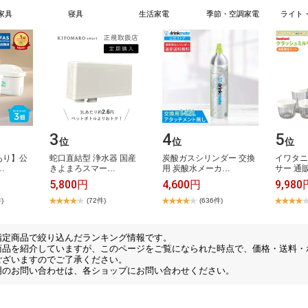
家具
寝具
生活家電
季節・空調家電
ライト
3
4
5
位
位
位
​り​】​公​
蛇​口​直​結​型​ ​浄​水​器​ ​国​産​ ​
炭​酸​ガ​ス​シ​リ​ン​ダ​ー​ ​交​換​
イ​ワ​タ​ニ​
​…
き​よ​ま​ろ​ス​マ​ー​…
用​ ​炭​酸​水​メ​ー​カ​…
サ​ー​ ​通​
5,800円
4,600円
9,980
)
(72件)
(636件)
指定商品で絞り込んだランキング情報です。
商品を紹介していますが、このページをご覧になられた時点で、価格・送料・
ございますのでご了承ください。
明のお問い合わせは、各ショップにお問い合わせください。