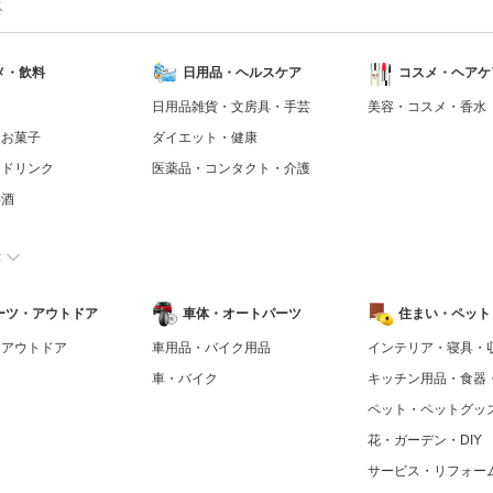
ス
メ・飲料
日用品・ヘルスケア
コスメ・ヘアケ
日用品雑貨・文房具・手芸
美容・コスメ・香水
・お菓子
ダイエット・健康
トドリンク
医薬品・コンタクト・介護
洋酒
示
ーツ・アウトドア
車体・オートパーツ
住まい・ペット・
・アウトドア
車用品・バイク用品
インテリア・寝具・
車・バイク
キッチン用品・食器
ペット・ペットグッ
花・ガーデン・DIY
サービス・リフォー