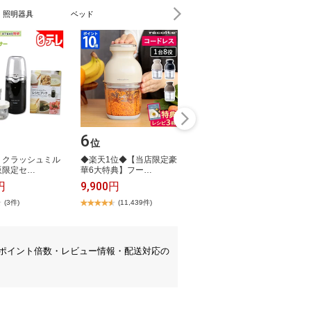
・照明器具
ベッド
6
位
 ​ク​ラ​ッ​シ​ュ​ミ​ル​
◆​楽​天​1​位​◆​【​当​店​限​定​豪​
販​限​定​セ​…
華​6​大​特​典​】​フ​ー​…
円
9,900円
(3件)
(11,439件)
ポイント倍数・レビュー情報・配送対応の