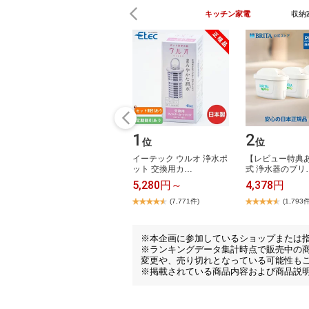
キッチン家電
収納
1
2
位
位
イ​ー​テ​ッ​ク​ ​ウ​ル​オ​ ​浄​水​ポ​
【​レ​ビ​ュ​ー​特​典​あ
ッ​ト​ ​交​換​用​カ​…
式​ ​浄​水​器​の​ブ​リ
5,280円～
4,378円
(7,771件)
(1,793件
※本企画に参加しているショップまたは
※ランキングデータ集計時点で販売中の
変更や、売り切れとなっている可能性も
※掲載されている商品内容および商品説