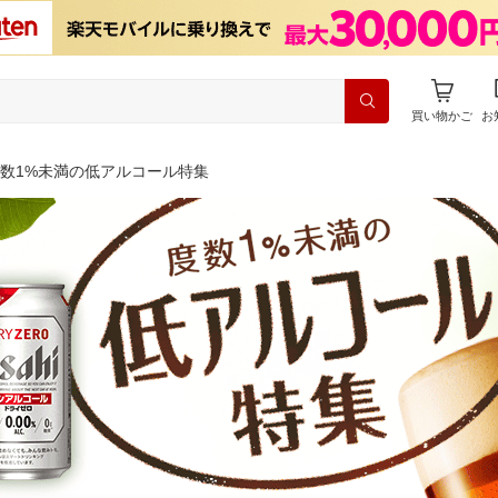
買い物かご
お
数1%未満の低アルコール特集