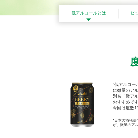
低アルコールとは
ピ
“低アルコ
に微量のア
別名「微ア
おすすめで
今回は度数1
*日本の酒税
が、微量のア