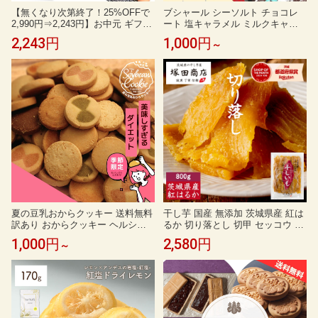
【無くなり次第終了！25%OFFで
ブシャール シーソルト チョコレ
2,990円⇒2,243円】お中元 ギフト
ート 塩キャラメル ミルクキャラ
干し芋 茨城県産 紅はるか 訳あり
メル ベルギー 個包装 大容量 選べ
2,243円
1,000円
～
1kg 食べ物 和菓子 おやつ 送料無
る 30枚 50枚 100枚 200枚 1袋 2袋
料 国産 無添加 切り落とし さつま
3袋 BOUCHARD 訳あり メール便
いも スイーツ ダイエット お菓子
コストコ 通販 送料無料
和スイーツ お祝い N1
夏の豆乳おからクッキー 送料無料
干し芋 国産 無添加 茨城県産 紅は
訳あり おからクッキー ヘルシー
るか 切り落とし 切甲 セッコウ 訳
スイーツ ダイエット 大容量 季
あり 800g 【送料無料】 大容量 ギ
1,000円
2,580円
～
節限定 焼き菓子 ビーラボ B.LAB
フト 塚田商店 【土日祝出荷】 干
O 蒲屋忠兵衛商店
しいも ほしいも さつまいも 和菓
子 スイーツ おやつ