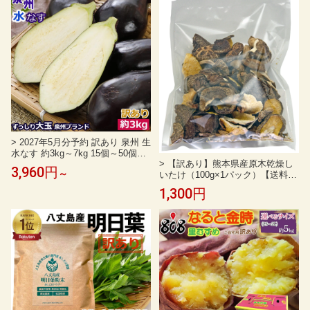
> 2027年5月分予約 訳あり 泉州 生
水なす 約3kg～7kg 15個～50個入
> 【訳あり】熊本県産原木乾燥し
水ナス 水茄子 ギフト SU ※ ふる
3,960円
～
いたけ（100g×1パック）【送料無
さと納税 ではありません
料】
1,300円