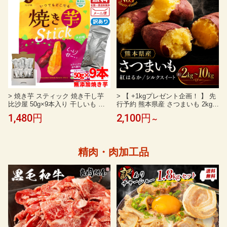
> 焼き芋 スティック 焼き干し芋
> 【 +1kgプレゼント企画！ 】 先
比沙屋 50g×9本入り 干しいも 訳
行予約 熊本県産 さつまいも 2kg 5
あり メール便 コストコ 通販 送料
kg 10kg 焼き芋 にもオススメ 紅は
1,480円
2,100円
～
無料
るか or シルクスイート 人気 2種
蜜芋 甘藷 かんしょ 芋 サツマイモ
セット 熊本 ねっとり しっとり 美
味しい 秋の味覚 送料無料 訳あり
精肉・肉加工品
規格外 大容量 お得 産地直送