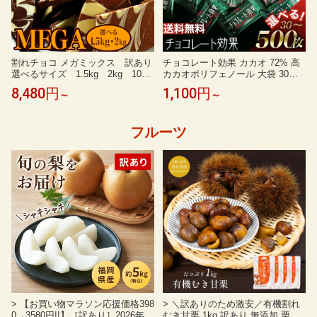
割れチョコ メガミックス 訳あり
チョコレート効果 カカオ 72% 高
選べるサイズ 1.5kg 2kg 10種
カカオポリフェノール 大袋 30枚 5
東京 自由が丘 チュべ・ド・ショ
0枚 100枚 150枚 200枚 300枚 400
8,480円
1,100円
～
～
コラ クーベルチュール 山盛
枚 500枚 カカオ 70% 以上 大容量
り メガ盛り お徳用 チョコレ
明治 訳あり メール便 コストコ 通
ート ラッピング不可 割れチョ
販 送料無料
フルーツ
コミックス メガMIX ヒルナン
デス
> 【お買い物マラソン応援価格398
> ＼訳ありのため激安／有機割れ
0→3580円!!】［訳あり］2026年
むき甘栗 1kg 訳あり 無添加 栗 送