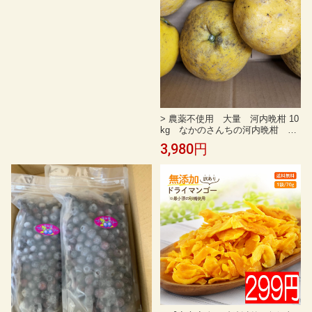
い 生梅 梅酒用 梅ジュース 家庭用
加工用 不揃い （ M 〜 4L サイズ
混合 )
> 農薬不使用 大量 河内晩柑 10
kg なかのさんちの河内晩柑 訳
あり お子様に 家庭用 夏文
3,980円
旦 河内晩柑 みかん 愛媛ミカン
ジューシーオレンジ 愛南ゴールド
宇和ゴールド 愛媛県産 愛媛 ミカ
ン 北海道 沖縄は700円追加