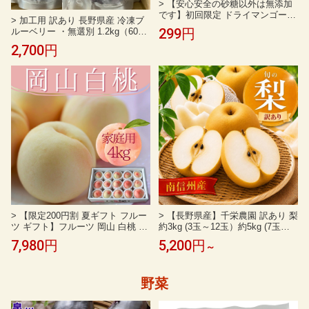
> 【安心安全の砂糖以外は無添加
です】初回限定 ドライマンゴー
> 加工用 訳あり 長野県産 冷凍ブ
お試し70gドライフルーツ マンゴ
299円
ルーベリー ・無選別 1.2kg（600g
ー おすすめ 食品添加物 保存料 無
×2) ジャム スムージー パンケーキ
2,700円
添加 送料無料 お取り寄せ ヨーグ
お菓子
ルト ポイント消化 レシピ 訳あり
メーカー ランキング 人気
> 【限定200円割 夏ギフト フルー
> 【長野県産】千栄農園 訳あり 梨
ツ ギフト】フルーツ 岡山 白桃 4k
約3kg (3玉～12玉）約5kg (7玉～1
g 桃 ご家庭用 白鳳 はくほう 白麗
8玉)
7,980円
5,200円
～
はくれい 瀬戸内白桃 加工用 訳あ
り プレゼント おしゃれ 誕生日 メ
ッセージ お父さん グルメ 感謝 メ
野菜
ッセージカード