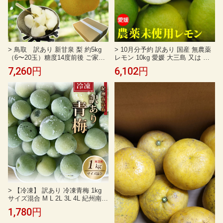
> 鳥取 訳あり 新甘泉 梨 約5kg
> 10月分予約 訳あり 国産 無農薬
（6〜20玉）糖度14度前後 ご家庭
レモン 10kg 愛媛 大三島 又は 広
用【しんかんせん鳥取県産ナシ】
島 瀬戸内 れもん 檸檬 家庭用 国産
7,260円
6,102円
お中元 家庭用 ギフト 送料無
防腐剤不使用 フルーツ 果物 祝い
料 常温便
内祝い お中元 母の日 父の日 敬老
の日 お歳暮 御歳暮 ※ ふるさと納
税 ではありません SU
> 【冷凍】 訳あり 冷凍青梅 1kg
サイズ混合 M L 2L 3L 4L 紀州南高
梅 青梅 南高梅 和歌山県産 朝採れ
1,780円
青梅 風袋別 1キロ 青色梅 和歌山
ウメ うめ あおうめ 産地直送 箱買