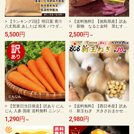
> 【ランキング2冠】明日葉 青汁
> 【送料無料】【徳島県産】訳あ
八丈島産 あしたば 粉末 パウダー
り 新物 なると金時 里むす
350g しっかり大容量 【再入荷】
め 選べるサイズ 約1kg 約3kg
5,500円
2,500円
～
※カルコンを1番含む時期に収穫し
約5kg(北海道沖縄別途送料加算)
た明日葉です。訳あり無添加・無
着色 ,保存料・甘味料ゼロ|アシタ
バ/明日葉茶/ダイエット/スムージ
ー/カリウム/あしたばパウダー
> 【営業日当日発送】訳あり にん
> 【送料無料】【西日本産】訳あ
じん 人参 国産 送料無料 ニンジン
り 新玉ねぎ 大きさおまかせ
人参ジュース にんじんジュース人
約10kg(北海道沖縄別途送料加算)
1,290円
2,980円
～
参 野菜 わけあり おトク