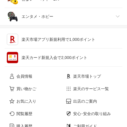
ジュエリー・アクセサリー
パソコン・周辺機器
車・バイク
インテリア・寝具・収納
エンタメ・ホビー
キッチン用品・食器・調理器具
テレビゲーム
楽天市場アプリ新規利用で1,000ポイント
ペット・ペットグッズ
CD・DVD
楽天カード新規入会で2,000ポイント
花・ガーデン・DIY
ホビー
会員情報
楽天市場トップ
サービス・リフォーム
楽器・音響機器
買い物かご
楽天のサービス一覧
お気に入り
出店のご案内
本・雑誌・コミック
閲覧履歴
安心･安全の取り組み
購入履歴
ご利用ガイド