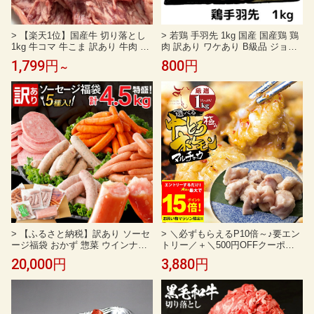
> 【楽天1位】国産牛 切り落とし
> 若鶏 手羽先 1kg 国産 国産鶏 鶏
1kg 牛コマ 牛こま 訳あり 牛肉 国
肉 訳あり ワケあり B級品 ジョイ
産牛100％ 真空冷凍 牛丼 肉じゃが
ント ウイング とりにく 鳥肉 とり
1,799円
800円
～
カレー 炒め物 業務用 冷凍 えつす
肉 冷凍 業務用 総額1万円以上 送
い【動画あり】[どれでも5品で送
料無料
料無料]【お肉・BBQ】★
> 【ふるさと納税】訳あり ソーセ
> ＼必ずもらえるP10倍～♪要エン
ージ福袋 おかず 惣菜 ウインナー
トリー／＋＼500円OFFクーポン
ソーセージ 5種セット 合計4.5kg
発行中／ お値打ち 中トロ ( マルチ
20,000円
3,880円
大容量 特盛 粗挽き 食べ比べ 冷凍
ョウ ) 上 ホルモン 1kg 附属タレ付
ストック おつまみ 博多の薫り や
き150ml×1 ◆選べる「タレ揉み・
みつきJUMBO あらびき大将 バジ
白ホルモン・タレ×白」◆ 冷蔵 訳
ル＆パセリポークウインナー ボロ
あり 厳選US牛 もつ鍋 ギフト お
ニア
祝い