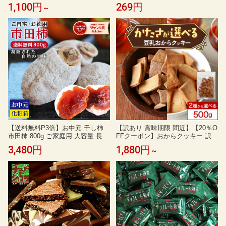
ン チーズ オレンジ チョコ 抹茶 (
試し70gドライフルーツ マンゴー
1,100円
269円
～
生おから しっとり クッキー おか
おすすめ 食品添加物 保存料 無添
らクッキー 置き換え 訳あり まと
加 送料無料 お取り寄せ ヨーグル
め買い お得 備蓄 非常食 非常用 テ
ト ポイント消化 レシピ 訳あり メ
ィーライフ ) 《ランキング受賞》
ーカー ランキング 人気
【送料無料P3倍】お中元 干し柿
【訳あり 賞味期限 間近】【20％O
市田柿 800g ご家庭用 大容量 長野
FFクーポン】おからクッキー 訳あ
県産 プレゼント 新物 お徳用 | 柿
り ハード かたい 選べる！ すごく
3,480円
1,880円
～
干柿 訳あり お得用 お取り寄せ 旬
かたい ちょっとだけかたい マク
の果物 スイーツ フルーツ ドライ
ロビ 豆乳 500g 硬い クッキー ダ
フルーツ 国産 高糖度 信州 ギフト
イエット お菓子 ダイエットクッ
自然食品 冷凍 2026 御中元
キー