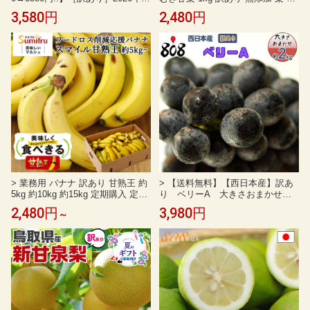
なし 約5kg サイズお任せ 梨 福岡
料無料 砂糖不使用 栗 くり お取り
3,580円
2,480円
県産 幸水 豊水 秋麗 秋月 新高 新
寄せ お土産 送料無料 プレゼント
興 王秋 あたご等 野菜ソムエリ&
父の日ギフト 天津甘栗 無添加 お
フルーツマイスター なし ナシ ご
得用 定番スイーツ まとめ買い 甘
家庭用
栗 訳あり 大袋 無添加 甘栗 取り寄
せ 天津甘栗
> 業務用 バナナ 訳あり 甘熟王 約
> 【送料無料】【西日本産】訳あ
5kg 約10kg 約15kg 定期購入 定期
り ベリーA 大きさおまかせ
大量 30本 85本 フィリピン産 スミ
種無しぶどう 1箱 約2kg(北海道
2,480円
3,980円
～
フル 学園祭 スポーツ 送料無料 ば
沖縄別途送料加算)
なな わけあり バナナジュース フ
ードロス 高地栽培