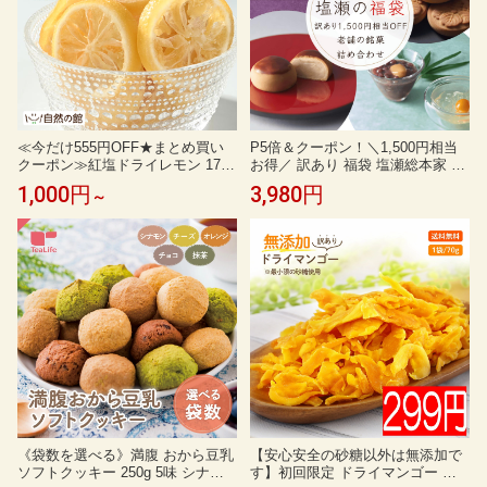
≪今だけ555円OFF★まとめ買い
P5倍＆クーポン！＼1,500円相当
クーポン≫紅塩ドライレモン 170g
お得／ 訳あり 福袋 塩瀬総本家 食
送料無料 訳あり 欠け有 レモンス
品ロス 在庫処分 セール 詰め合わ
1,000円
3,980円
～
ライス 紅塩 岩塩 ピンクソルト 夏
せ 饅頭 まんじゅう 和菓子 高級 お
塩分補給 ミネラル補給 スポーツ
取り寄せ スイーツ 銘菓 お菓子 お
部活 登山 ランニング フェス 簡易
茶菓子 おしゃれ 老舗 東京 日本3
梱包 lmn 【レビュー投稿でクーポ
大まんじゅう 日本ギフト大賞 楽
ンプレゼント】夏チャージ
天限定
《袋数を選べる》満腹 おから豆乳
【安心安全の砂糖以外は無添加で
ソフトクッキー 250g 5味 シナモ
す】初回限定 ドライマンゴー お