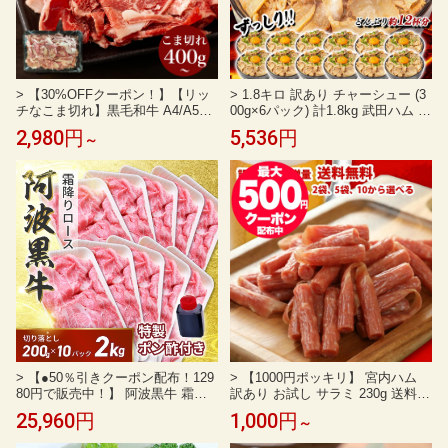
> 【30%OFFクーポン！】【リッ
> 1.8キロ 訳あり チャーシュー (3
チなこま切れ】黒毛和牛 A4/A5ラ
00g×6パック) 計1.8kg 武田ハム 切
ンク 限定 400g 800g 1.2kg 切り落
り落とし 国産 豚肉 焼豚 焼き豚 惣
2,980円
5,536円
～
とし 不揃いのため訳あり 煮込み
菜 食品 小分け 冷凍 おつまみ お取
肉 焼きしゃぶ 牛丼 カレー ビーフ
り寄せ ギフト 業務用 レンジ ラー
シチュー 肉じゃが しゃぶしゃぶ
メン チャーハン ストック ストッ
すき焼き 小間切れ 切り落とし お
ク 冷凍 夏ギフト
取り寄せグルメ 送料無料
> 【●50％引きクーポン配布！129
> 【1000円ポッキリ】 宮内ハム
80円で販売中！】 阿波黒牛 霜降
訳あり お試し サラミ 230g 送料無
り 牛 ロース 切り落とし 2kg（約2
料 [ 形不揃い 無選別 ] おつまみ 珍
25,960円
1,000円
～
00g×10）濃厚 ポン酢 付き♪（柚子
味 酒の肴 買い回り 1000円ポッキ
とゆこうを使用）送料無料 牛肉
リ 送料無料 ポイント消化 送料無