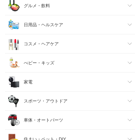
レディースファッション
グルメ・飲料
メンズファッション
食品
日用品・ヘルスケア
キッズファッション
スイーツ・お菓子
日用品雑貨・文房具・手芸
コスメ・ヘアケア
ベビーファッション
水・ソフトドリンク
ダイエット・健康
美容・コスメ・香水
べビー・キッズ
インナー・下着・ナイトウェア
ビール・洋酒
医薬品・コンタクト・介護
キッズ・ベビー・マタニティ
家電
バッグ・小物・ブランド雑貨
ワイン
おもちゃ
家電
スポーツ・アウトドア
靴
日本酒・焼酎
TV・オーディオ・カメラ
スポーツ・アウトドア
車体・オートパーツ
腕時計
スマートフォン・タブレット
ゴルフ
車用品・バイク用品
住まい・ペット・DIY