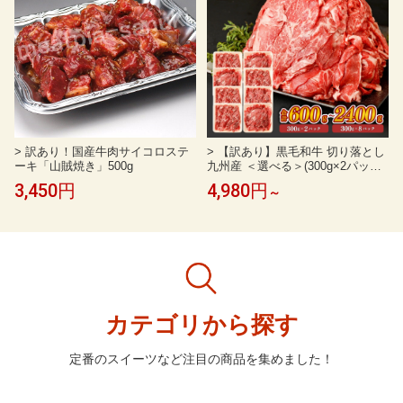
> 訳あり！国産牛肉サイコロステ
> 【訳あり】黒毛和牛 切り落とし
ーキ「山賊焼き」500g
九州産 ＜選べる＞(300g×2パック
～8パック・計600g～2400g) 小分
3,450円
4,980円
～
け お肉 牛肉 国産牛 和牛 日本産
お肉 牛肉 切落し 牛丼 炒め物 バー
ベキュー カレー 冷凍 国産 SQF認
定取得 ギフト 父の日 お中元 敬老
の日 お歳暮
カテゴリから探す
定番のスイーツなど注目の商品を集めました！