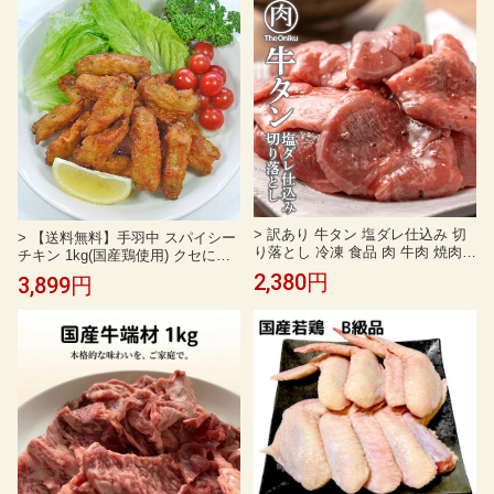
切り落とし 牛肉 訳あり 牛肉 肩ロ
1袋、2袋、5袋、10袋から選べる
ース 牛丼 牛肉 すき焼き お取り寄
つまみ 大容量 山形産 サラミ ソー
せグルメ 牛肉 ロース 切り落とし
セージ 家飲み おつまみ カルパス
pt10
> 訳あり 牛タン 塩ダレ仕込み 切
> 【送料無料】手羽中 スパイシー
り落とし 冷凍 食品 肉 牛肉 焼肉 b
チキン 1kg(国産鶏使用) クセにな
bq 食材 タン塩
る辛さ 簡単調理【鳥肉】【冷凍】
2,380円
3,899円
(fn70801)まとめ買い 大量 冷凍惣
菜 業務用 家庭用 お惣菜 お弁当 電
子レンジ 温めるだけ 冷凍 朝食 弁
当 おかず レンチン 訳あり レンジ
でチン 冷凍おかずセット 福袋 食
品