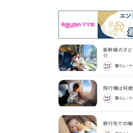
新幹線の子ど
介
暮らし・イ
飛行機は何歳
暮らし・イ
旅行先での哺