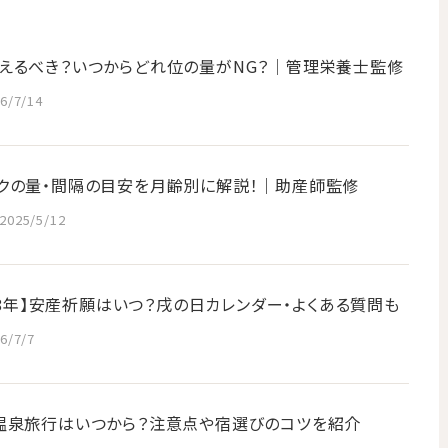
えるべき？いつからどれ位の量がNG？│管理栄養士監修
6/7/14
クの量・間隔の目安を月齢別に解説！｜助産師監修
2025/5/12
028年】安産祈願はいつ？戌の日カレンダー・よくある質問も
6/7/7
温泉旅行はいつから？注意点や宿選びのコツを紹介