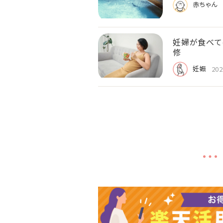
赤ちゃん
妊婦が食べて
修
妊娠
202