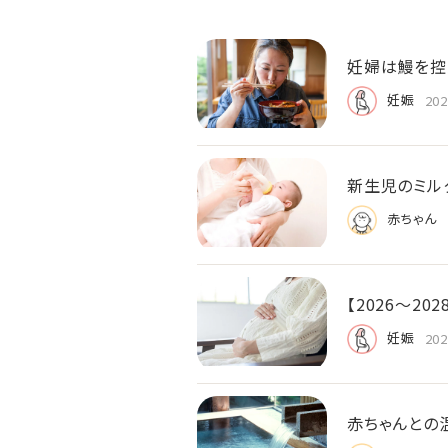
妊婦は鰻を控
妊娠
202
新生児のミル
赤ちゃん
【2026〜2
妊娠
202
赤ちゃんとの