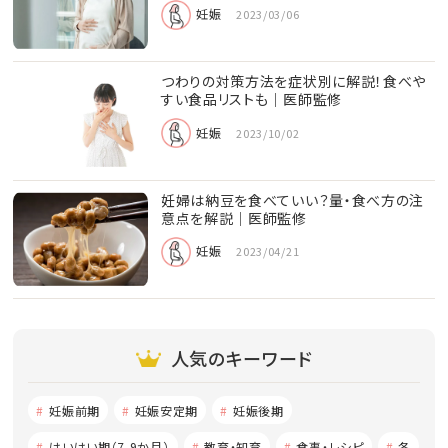
妊娠
2023/03/06
つわりの対策方法を症状別に解説！食べや
すい食品リストも｜医師監修
妊娠
2023/10/02
妊婦は納豆を食べていい？量・食べ方の注
意点を解説│医師監修
妊娠
2023/04/21
人気のキーワード
妊娠前期
妊娠安定期
妊娠後期
はいはい期（7-9か月）
教育・知育
食事・レシピ
冬