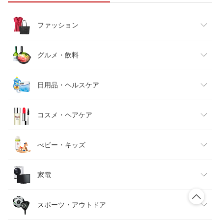
ファッション
レディースファッション
グルメ・飲料
メンズファッション
食品
日用品・ヘルスケア
キッズファッション
スイーツ・お菓子
日用品雑貨・文房具・手芸
コスメ・ヘアケア
ベビーファッション
水・ソフトドリンク
ダイエット・健康
美容・コスメ・香水
べビー・キッズ
インナー・下着・ナイトウェア
ビール・洋酒
医薬品・コンタクト・介護
キッズ・ベビー・マタニティ
家電
バッグ・小物・ブランド雑貨
ワイン
おもちゃ
家電
スポーツ・アウトドア