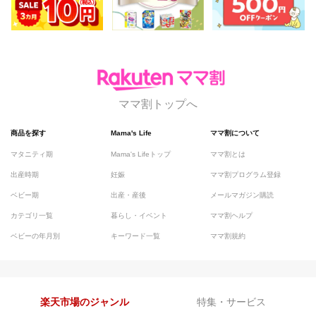
ママ割トップへ
商品を探す
Mama's Life
ママ割について
マタニティ期
Mama's Lifeトップ
ママ割とは
出産時期
妊娠
ママ割プログラム登録
ベビー期
出産・産後
メールマガジン購読
カテゴリ一覧
暮らし・イベント
ママ割ヘルプ
ベビーの年月別
キーワード一覧
ママ割規約
楽天市場のジャンル
特集・サービス