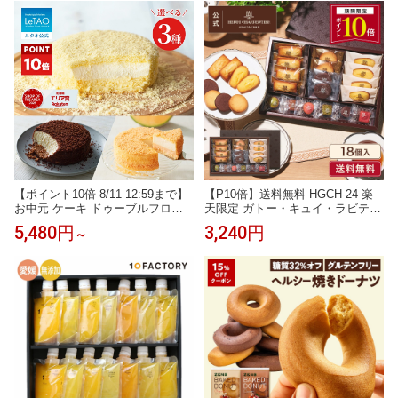
SN2 テリーヌ・ドゥ・フリュイ・
SN2 テリーヌ・ドゥ・フリュイ・
アソート LL ※お届けは9/22まで
アソート L ※お届けは9/22まで
【ポイント10倍 8/11 12:59まで】
【P10倍】送料無料 HGCH-24 楽
お中元 ケーキ ドゥーブルフロマ
天限定 ガトー・キュイ・ラビテュ
ージュ チーズケーキ ギフト ルタ
ール 5種18個入お中元 お菓子 ギフ
5,480円
3,240円
～
オ LeTAO 4号 ( 2名用 ～ 4名用 )
ト 詰め合わせ 手土産 内祝い お返
誕生日ケーキ 冷凍ケーキ スイー
し お礼 個包装 焼き菓子 洋菓子 ス
ツ 洋菓子 お取り寄せ 北海道 内祝
イーツ プレゼント 退職
い お返し 詰め合わせ 選べる ドゥ
ーブル 2点 セット 送料込み