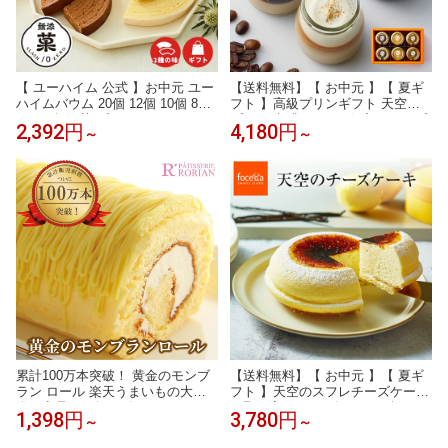
【 ユーハイム 公式 】お中元 ユー
【送料無料】【 お中元 】【 夏ギ
ハイムバウム 20個 12個 10個 8個
フト 】高級プリンギフト 天空の
5個｜ 無添菓 プレーン ホワイト
プリン 珈琲セット 6個入りエスプ
2,392円
4,180円
～
～
チョコ バウムクーヘン バームク
レッソ・キャラメルマキアート・
ーヘン 個包装 ギフト スイーツ プ
珈琲ゼリー誕生日 内祝い お返し
レゼント 手土産 お菓子 洋菓子 個
お中元 お歳暮
別 包装 のし対応 内祝 お祝い 退職
誕生日
累計100万本突破！ 黄金のモンブ
【送料無料】【 お中元 】【 夏ギ
ラン ロール 楽天うまいもの大会
フト 】天空のスフレチーズケーキ
人気商品！ 3名〜4名 バースデー
お取り寄せ チーズケーキ ギフト
1,398円
3,780円
～
～
ロールケーキ モンブラン ケーキ
誕生日 内祝い おしゃれ スイーツ
お返し スイーツ プレゼント 誕生
プレゼント 北海道産生クリーム使