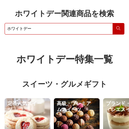
日 洋菓子 お取り寄せ ギフト 手土
用 フォチェッタ
産 栗 お祝い 贈り物 冷凍 ランキン
ホワイトデー関連商品を検索
グ 有名 50代
検索
ホワイトデー特集一覧
スイーツ・グルメギフト
定番人気スイー
高級・プレミア
ブランド
ツ
ムスイーツ
ィシエス