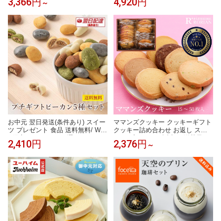
3,366円
4,920円
～
お菓子 スイーツ チョコ 個包装 小
高級 チョコレートギフト お中元
分け 会社 職場 退職 祝い お礼 挨
拶 手土産 出産 内祝い お返し 有名
高級 おしゃれ 可愛い 人気 誕生日
プレゼント 御 中元 ギフト
お中元 翌日発送(条件あり) スイー
ママンズクッキー クッキーギフト
ツ プレゼント 食品 送料無料/ WE
クッキー詰め合わせ お返し スイ
B限定2パターンから選ぶチョコレ
ーツ プレゼント 誕生日 洋菓子 お
2,410円
2,376円
～
ートプチギフト 5種セット 詰め合
取り寄せ ギフト 手土産 お祝い 贈
わせ 贈り物 洋菓子 手土産 個包装
り物 個包装 お中元 敬老の日 アー
ピーカンナッツ お配り
モンド マカダミア レモン チーズ
フルーツ 50代 60代 70代