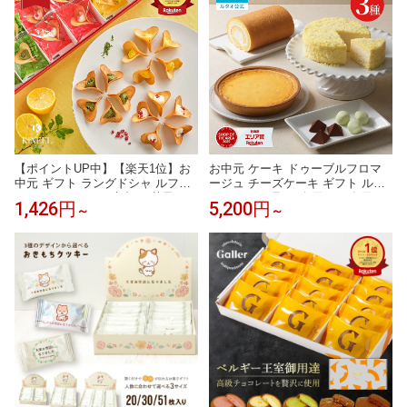
【ポイントUP中】【楽天1位】お
お中元 ケーキ ドゥーブルフロマ
中元 ギフト ラングドシャ ルフル /
ージュ チーズケーキ ギフト ルタ
KINEEL キニール 京都 お菓子 ス
オ LeTAO 4号 ( 2名用 ～ 4名用 )
1,426円
5,200円
～
～
イーツ 洋菓子 焼き菓子 クッキー
誕生日ケーキ 冷凍ケーキ スイー
詰め合わせ 個包装 内祝い お祝い
ツ 洋菓子 お取り寄せ 北海道 内祝
贈り物 プレゼント 手土産 お土産
い お返し 詰め合わせ ドゥーブル
お取り寄せ お返し 誕生日 出産祝
と選べるスイーツセット 送料込み
い お盆 帰省 残暑見舞い お供え