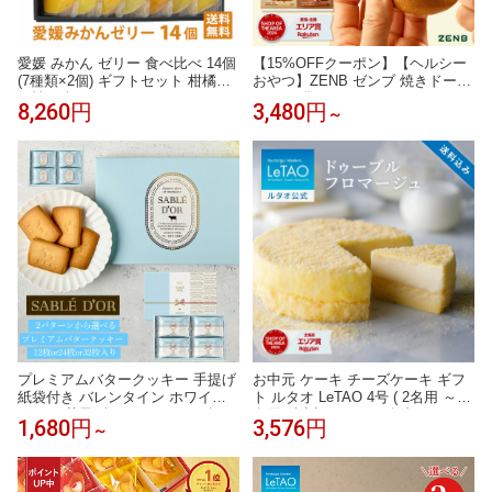
愛媛 みかん ゼリー 食べ比べ 14個
【15%OFFクーポン】【ヘルシー
(7種類×2個) ギフトセット 柑橘の
おやつ】ZENB ゼンブ 焼きドーナ
個性を楽しむ 10FACTORY
ツ 2種8袋 ( オリジナル・カカオ )
8,260円
3,480円
～
糖質オフ タンパク質 グルテンフ
リー ダイエット 中のおやつ 食物
繊維 ドーナッツ お菓子 間食 小腹
満たし スイーツ ギフト ベーグル
手土産 個包装 国内製造 国産 常備
食
プレミアムバタークッキー 手提げ
お中元 ケーキ チーズケーキ ギフ
紙袋付き バレンタイン ホワイト
ト ルタオ LeTAO 4号 ( 2名用 ～ 4
デー お菓子ギフト クッキーギフ
名用 ) 誕生日ケーキ 冷凍ケーキ ス
1,680円
3,576円
～
ト sabledor 洋菓子詰め合わせ ス
イーツ 洋菓子 お取り寄せ 北海道
イーツギフト バタークッキー ク
内祝い お返し レアチーズケーキ
ッキー個包装
ドゥーブルフロマージュ 送料込み