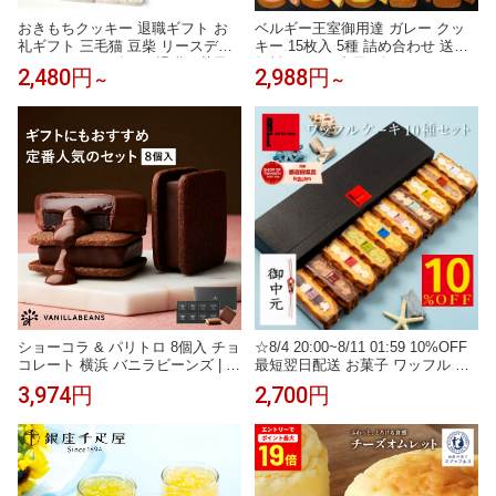
おきもちクッキー 退職ギフト お
ベルギー王室御用達 ガレー クッ
礼ギフト 三毛猫 豆柴 リースデザ
キー 15枚入 5種 詰め合わせ 送料
イン クッキーギフト 退職お菓子
無料 2026 お中元 ギフト スイーツ
2,480円
2,988円
～
～
お世話になりましたギフト 退職プ
お菓子 チョコレート 有名 人気 お
チギフト プチギフト 退職 御菓子
しゃれ 高級 個包装 小分け 法人 会
個包装 クッキーは個包装・3デザ
社 職場 退職 祝い 挨拶 出産 内祝
イン 3サイズご用意 20枚入 30枚
い お返し 手土産 常温 日持ち 誕生
入 51枚入
日 プレゼント 御 中元 ギフト
ショーコラ & パリトロ 8個入 チョ
☆8/4 20:00~8/11 01:59 10%OFF
コレート 横浜 バニラビーンズ | チ
最短翌日配送 お菓子 ワッフル ケ
ョコサンド 生チョコ チョコ 洋菓
ーキ 10個 翌日配達 誕生日プレゼ
3,974円
2,700円
子 お菓子 高級 チョコレートギフ
ント お返し ギフト 洋菓子 内祝い
ト ギフト おしゃれ 個包装 詰め合
お礼 冷凍 お中元 おしゃれ かわい
わせ お取り寄せ スイーツ プレゼ
い スイーツ詰め合わせ 誕生日 ギ
ント 2026 お中元
フトセット 手土産 3000円のお菓
子 3000円ポッキリ ワッフルスイ
ーツ