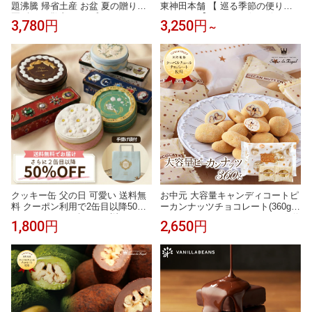
題沸騰 帰省土産 お盆 夏の贈り物
東神田本舗 【 巡る季節の便り（
夏ギフト 敬老の日 プレゼント ス
ゼリー ） 】 SCMS 6個 12個 フル
3,780円
3,250円
～
イーツ お祝い 個包装 婚礼 お菓子
ーツゼリー スイーツ 洋菓子 フル
即日発送 送料無料 羽二重サブレ1
ーツ 国産 詰め合わせ 個包装 内祝
0個入 福井 銘菓 羽二重餅 誕生日
い お礼 お返し 常温 ギフト 送料無
内祝い ギフト お取り寄せ 出産祝
料 お供え 夏ギフト 御中元 初盆 人
い
気
クッキー缶 父の日 可愛い 送料無
お中元 大容量キャンディコートピ
料 クーポン利用で2缶目以降50％
ーカンナッツチョコレート(360g)
OFF かわいい ギフト お返し おし
ナッツチョコレートランキング1位
1,800円
2,650円
ゃれ 缶入り スイーツ お菓子缶 お
スイーツ プレゼント 食品 チョコ
しゃれ クッキー 1缶 約130g 焼き
お菓子 詰め合わせ お礼 贈り物 洋
菓子 誕生日 結婚祝い 出産祝い 退
菓子 ありがとう
職祝い 父の日 バレンタイン ホワ
イトデー