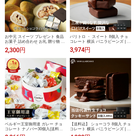
パリトロ ・ スイート 8個入 チョ
お中元 スイーツ プレゼント 食品
コレート 横浜 バニラビーンズ | 生
お菓子 詰め合わせ お礼 贈り物 洋
チョコ プチケーキ チョコ 洋菓子
菓子 手土産 個包装 セット ナッツ
3,974円
2,300円
お菓子 高級 チョコレートギフト
チョコレート ありがとう お世話
ギフト お中元
になりました/サクッとショコラの
カルテット(4種×各3袋/箱)
ベルギー王室御用達 ガレー チョ
【送料込】 ショーコラ 8個入 チョ
コレート ナノバー30個入(送料込)
コレート 横浜 バニラビーンズ | チ
詰め合わせ 2026 年 お中元 ギフト
ョコサンド チョコ 洋菓子 お菓子