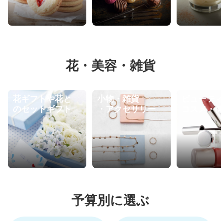
花・美容・雑貨
花ギフトや花と
小物・雑貨
ビューテ
のセットギフト
・アクセサリー
コスメ・
予算別に選ぶ