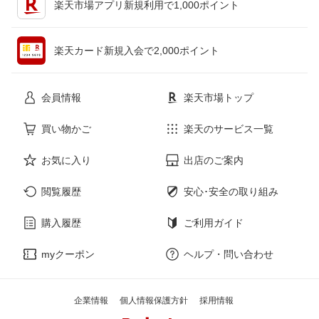
楽天市場アプリ新規利用で1,000ポイント
ペット・ペットグッズ
CD・DVD
楽天カード新規入会で2,000ポイント
花・ガーデン・DIY
ホビー
会員情報
楽天市場トップ
サービス・リフォーム
楽器・音響機器
買い物かご
楽天のサービス一覧
お気に入り
出店のご案内
本・雑誌・コミック
閲覧履歴
安心･安全の取り組み
購入履歴
ご利用ガイド
myクーポン
ヘルプ・問い合わせ
企業情報
個人情報保護方針
採用情報