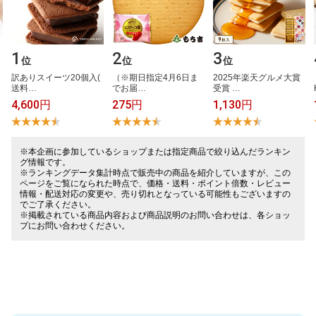
1
2
3
位
位
位
​
訳​あ​り​ス​イ​ー​ツ​2​0​個​入​(​
（​※​期​日​指​定​4​月​6​日​ま​
2​0​2​5​年​楽​天​グ​ル​メ​大​賞​
送​料​…
で​お​届​…
受​賞​ ​…
4,600円
275円
1,130円
※本企画に参加しているショップまたは指定商品で絞り込んだランキン
グ情報です。
※ランキングデータ集計時点で販売中の商品を紹介していますが、この
ページをご覧になられた時点で、価格・送料・ポイント倍数・レビュー
情報・配送対応の変更や、売り切れとなっている可能性もございますの
でご了承ください。
※掲載されている商品内容および商品説明のお問い合わせは、各ショッ
プにお問い合わせください。