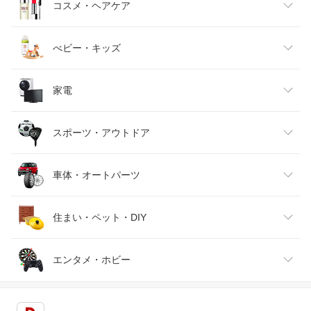
キッズファッション
スイーツ・お菓子
日用品雑貨・文房具・手芸
コスメ・ヘアケア
ベビーファッション
水・ソフトドリンク
ダイエット・健康
美容・コスメ・香水
べビー・キッズ
インナー・下着・ナイトウェア
ビール・洋酒
医薬品・コンタクト・介護
キッズ・ベビー・マタニティ
家電
バッグ・小物・ブランド雑貨
ワイン
おもちゃ
家電
スポーツ・アウトドア
靴
日本酒・焼酎
TV・オーディオ・カメラ
スポーツ・アウトドア
車体・オートパーツ
腕時計
スマートフォン・タブレット
ゴルフ
車用品・バイク用品
住まい・ペット・DIY
ジュエリー・アクセサリー
パソコン・周辺機器
車・バイク
インテリア・寝具・収納
エンタメ・ホビー
キッチン用品・食器・調理器具
テレビゲーム