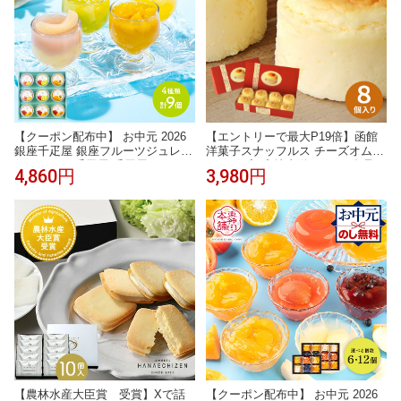
【クーポン配布中】 お中元 2026
【エントリーで最大P19倍】函館
銀座千疋屋 銀座フルーツジュレ 9
洋菓子スナッフルス チーズオムレ
個 SK2774 千疋屋 千疋屋ゼリー
ット8個入 産地直送 グルメ 食品
4,860円
3,980円
ゼリー ギフト フルーツゼリー 詰
ギフト プレゼント 贈り物 洋菓子
め合わせ 内祝い ギフト ジュレ グ
焼き菓子 チーズケーキ スフレ ス
レープフルーツゼリー みかん 桃
イーツ チーズ菓子 北海道 お中元
マンゴー ブドウ お祝い 内祝い お
夏ギフト 2026 御中元 暑中お見舞
礼 お返し 送料無料 御中元 初盆 人
い 残暑お見舞い
気
【農林水産大臣賞 受賞】Xで話
【クーポン配布中】 お中元 2026