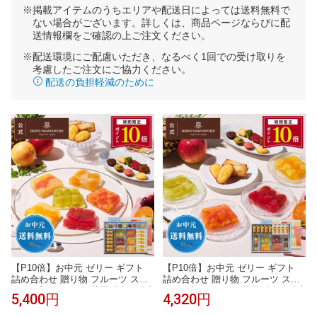
※掲載アイテムのうちエリアや配送日によっては送料無料で
ない場合がございます。詳しくは、商品ページならびに配
送情報欄をご確認の上ご注文ください。
※配送環境にご配慮いただき、なるべく1回での受け取りを
考慮したご注文にご協力ください。
配送の負担軽減のために
【P10倍】お中元 ゼリー ギフト
【P10倍】お中元 ゼリー ギフト
詰め合わせ 贈り物 フルーツ スイ
詰め合わせ 贈り物 フルーツ スイ
ーツ プレゼント お菓子 内祝い 誕
ーツ プレゼント お菓子 内祝い 誕
5,400円
4,320円
生日 お祝い 御礼 快気内祝 お見舞
生日 お祝い 御礼 快気内祝 お見舞
い のし対応【季節限定】HTF-50A
い のし対応【季節限定】HTF-40A