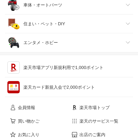
靴
日本酒・焼酎
TV・オーディオ・カメラ
スポーツ・アウトドア
車体・オートパーツ
腕時計
スマートフォン・タブレット
ゴルフ
車用品・バイク用品
住まい・ペット・DIY
ジュエリー・アクセサリー
パソコン・周辺機器
車・バイク
インテリア・寝具・収納
エンタメ・ホビー
キッチン用品・食器・調理器具
テレビゲーム
楽天市場アプリ新規利用で1,000ポイント
ペット・ペットグッズ
CD・DVD
楽天カード新規入会で2,000ポイント
花・ガーデン・DIY
ホビー
会員情報
楽天市場トップ
サービス・リフォーム
楽器・音響機器
買い物かご
楽天のサービス一覧
お気に入り
出店のご案内
本・雑誌・コミック