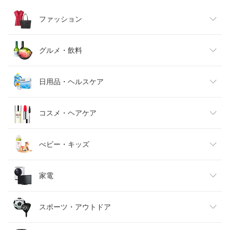
ファッション
レディースファッション
グルメ・飲料
メンズファッション
食品
日用品・ヘルスケア
キッズファッション
スイーツ・お菓子
日用品雑貨・文房具・手芸
コスメ・ヘアケア
ベビーファッション
水・ソフトドリンク
ダイエット・健康
美容・コスメ・香水
べビー・キッズ
インナー・下着・ナイトウェア
ビール・洋酒
医薬品・コンタクト・介護
キッズ・ベビー・マタニティ
家電
バッグ・小物・ブランド雑貨
ワイン
おもちゃ
家電
スポーツ・アウトドア