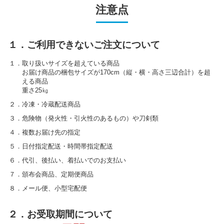
注意点
１．ご利用できないご注文について
１．取り扱いサイズを超えている商品
お届け商品の梱包サイズが170cm（縦・横・高さ三辺合計）を超
える商品
重さ25㎏
２．冷凍・冷蔵配送商品
３．危険物（発火性・引火性のあるもの）や刀剣類
４．複数お届け先の指定
５．日付指定配送・時間帯指定配送
６．代引、後払い、着払いでのお支払い
７．頒布会商品、定期便商品
８．メール便、小型宅配便
２．お受取期間について