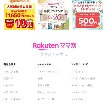
ママ割トップへ
商品を探す
Mama's Life
ママ割について
マタニティ期
Mama's Lifeトップ
ママ割とは
出産時期
妊娠
ママ割プログラム登録
ベビー期
出産・産後
メールマガジン購読
カテゴリ一覧
暮らし・イベント
ママ割ヘルプ
ベビーの年月別
キーワード一覧
ママ割規約