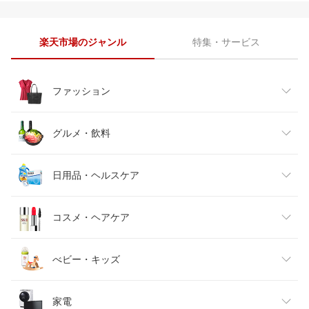
楽天市場のジャンル
特集・サービス
ファッション
レディースファッション
グルメ・飲料
メンズファッション
食品
日用品・ヘルスケア
キッズファッション
スイーツ・お菓子
日用品雑貨・文房具・手芸
コスメ・ヘアケア
ベビーファッション
水・ソフトドリンク
ダイエット・健康
美容・コスメ・香水
べビー・キッズ
インナー・下着・ナイトウェア
ビール・洋酒
医薬品・コンタクト・介護
キッズ・ベビー・マタニティ
家電