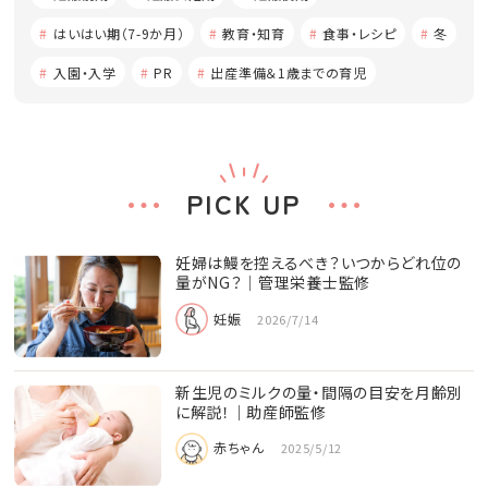
はいはい期（7-9か月）
教育・知育
食事・レシピ
冬
入園・入学
PR
出産準備＆1歳までの育児
PICK UP
妊婦は鰻を控えるべき？いつからどれ位の
量がNG？│管理栄養士監修
妊娠
2026/7/14
新生児のミルクの量・間隔の目安を月齢別
に解説！｜助産師監修
赤ちゃん
2025/5/12