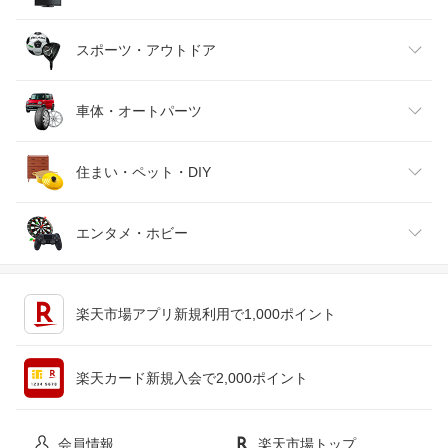
バッグ・小物・ブランド雑貨
ワイン
おもちゃ
家電
スポーツ・アウトドア
靴
日本酒・焼酎
TV・オーディオ・カメラ
スポーツ・アウトドア
車体・オートパーツ
腕時計
スマートフォン・タブレット
ゴルフ
車用品・バイク用品
住まい・ペット・DIY
ジュエリー・アクセサリー
パソコン・周辺機器
車・バイク
インテリア・寝具・収納
エンタメ・ホビー
キッチン用品・食器・調理器具
テレビゲーム
楽天市場アプリ新規利用で1,000ポイント
ペット・ペットグッズ
CD・DVD
楽天カード新規入会で2,000ポイント
花・ガーデン・DIY
ホビー
会員情報
楽天市場トップ