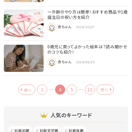
一升餅のやり方は簡単！おすすめ商品や1歳
誕生日の祝い方を紹介
赤ちゃん
2024/10/07
0歳児に買ってよかった絵本は？読み聞かせ
のコツも紹介！
赤ちゃん
2024/08/30
1
…
4
5
…
13
前へ
次へ
人気のキーワード
妊娠前期
妊娠安定期
妊娠後期