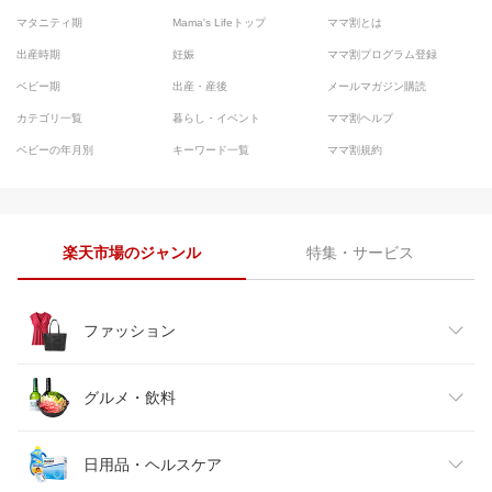
マタニティ期
Mama's Lifeトップ
ママ割とは
出産時期
妊娠
ママ割プログラム登録
ベビー期
出産・産後
メールマガジン購読
カテゴリ一覧
暮らし・イベント
ママ割ヘルプ
ベビーの年月別
キーワード一覧
ママ割規約
楽天市場のジャンル
特集・サービス
ファッション
レディースファッション
グルメ・飲料
メンズファッション
食品
日用品・ヘルスケア