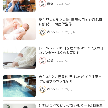
妊娠
2026/7/14
新生児のミルクの量・間隔の目安を月齢別
に解説！｜助産師監修
赤ちゃん
2025/5/12
【2026〜2028年】安産祈願はいつ？戌の日
カレンダー・よくある質問も
妊娠
2026/7/7
赤ちゃんとの温泉旅行はいつから？注意点
や宿選びのコツを紹介
赤ちゃん
2024/5/9
妊婦が食べてはいけないもの一覧！摂取量