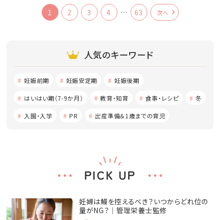
1
2
3
4
…
63
次へ
人気のキーワード
妊娠前期
妊娠安定期
妊娠後期
はいはい期（7-9か月）
教育・知育
食事・レシピ
冬
入園・入学
PR
出産準備＆1歳までの育児
PICK UP
妊婦は鰻を控えるべき？いつからどれ位の
量がNG？│管理栄養士監修