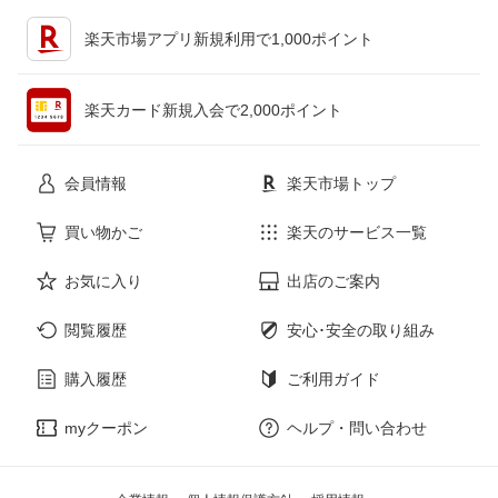
キッチン用品・食器・調理器具
テレビゲーム
楽天市場アプリ新規利用で1,000ポイント
ペット・ペットグッズ
CD・DVD
楽天カード新規入会で2,000ポイント
花・ガーデン・DIY
ホビー
会員情報
楽天市場トップ
サービス・リフォーム
楽器・音響機器
買い物かご
楽天のサービス一覧
お気に入り
出店のご案内
本・雑誌・コミック
閲覧履歴
安心･安全の取り組み
購入履歴
ご利用ガイド
myクーポン
ヘルプ・問い合わせ