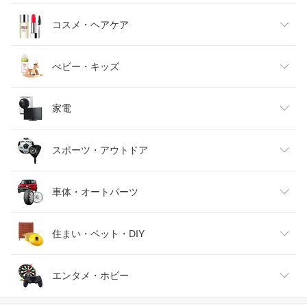
キッズファッション
スイーツ・お菓子
日用品雑貨・文房具・手芸
コスメ・ヘアケア
ベビーファッション
水・ソフトドリンク
ダイエット・健康
美容・コスメ・香水
べビー・キッズ
インナー・下着・ナイトウェア
ビール・洋酒
医薬品・コンタクト・介護
キッズ・ベビー・マタニティ
家電
バッグ・小物・ブランド雑貨
ワイン
おもちゃ
家電
スポーツ・アウトドア
靴
日本酒・焼酎
TV・オーディオ・カメラ
スポーツ・アウトドア
車体・オートパーツ
腕時計
スマートフォン・タブレット
ゴルフ
車用品・バイク用品
住まい・ペット・DIY
ジュエリー・アクセサリー
パソコン・周辺機器
車・バイク
インテリア・寝具・収納
エンタメ・ホビー