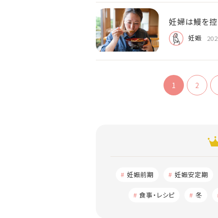
妊婦は鰻を控
妊娠
202
1
2
妊娠前期
妊娠安定期
食事・レシピ
冬