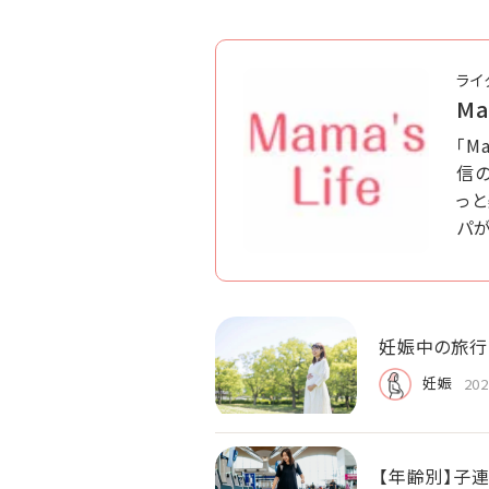
ライ
Ma
「M
信の
っ
パ
妊娠中の旅行
妊娠
202
【年齢別】子