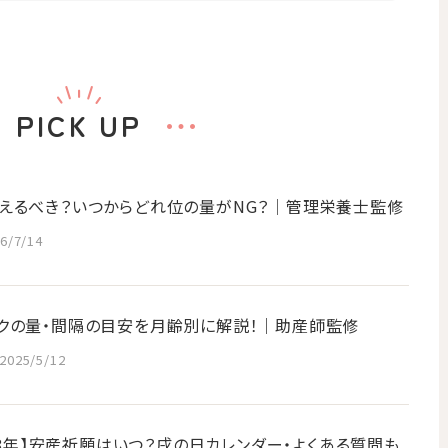
PICK UP
えるべき？いつからどれ位の量がNG？│管理栄養士監修
6/7/14
クの量・間隔の目安を月齢別に解説！｜助産師監修
2025/5/12
028年】安産祈願はいつ？戌の日カレンダー・よくある質問も