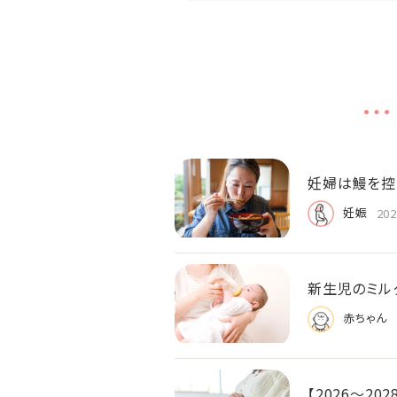
妊婦は鰻を控
妊娠
202
新生児のミル
赤ちゃん
【2026〜2