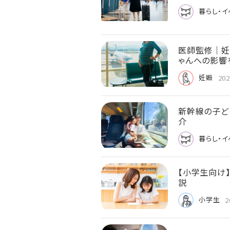
暮らし・イ
医師監修｜妊
ゃんへの影響
妊娠
202
新幹線の子ど
介
暮らし・イ
【小学生向け
説
小学生
2