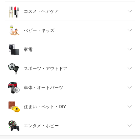
キッズファッション
スイーツ・お菓子
日用品雑貨・文房具・手芸
コスメ・ヘアケア
ベビーファッション
水・ソフトドリンク
ダイエット・健康
美容・コスメ・香水
べビー・キッズ
インナー・下着・ナイトウェア
ビール・洋酒
医薬品・コンタクト・介護
キッズ・ベビー・マタニティ
家電
バッグ・小物・ブランド雑貨
ワイン
おもちゃ
家電
スポーツ・アウトドア
靴
日本酒・焼酎
TV・オーディオ・カメラ
スポーツ・アウトドア
車体・オートパーツ
腕時計
スマートフォン・タブレット
ゴルフ
車用品・バイク用品
住まい・ペット・DIY
ジュエリー・アクセサリー
パソコン・周辺機器
車・バイク
インテリア・寝具・収納
エンタメ・ホビー