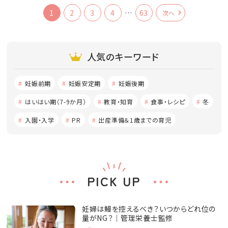
1
2
3
4
…
63
次へ
人気のキーワード
妊娠前期
妊娠安定期
妊娠後期
はいはい期（7-9か月）
教育・知育
食事・レシピ
冬
入園・入学
PR
出産準備＆1歳までの育児
PICK UP
妊婦は鰻を控えるべき？いつからどれ位の
量がNG？│管理栄養士監修