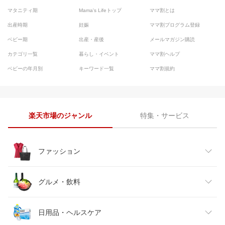
マタニティ期
Mama's Lifeトップ
ママ割とは
出産時期
妊娠
ママ割プログラム登録
ベビー期
出産・産後
メールマガジン購読
カテゴリ一覧
暮らし・イベント
ママ割ヘルプ
ベビーの年月別
キーワード一覧
ママ割規約
楽天市場のジャンル
特集・サービス
ファッション
レディースファッション
グルメ・飲料
メンズファッション
食品
日用品・ヘルスケア