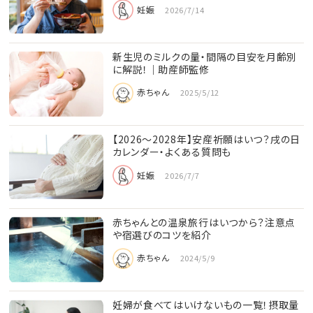
妊娠
2026/7/14
新生児のミルクの量・間隔の目安を月齢別
に解説！｜助産師監修
赤ちゃん
2025/5/12
【2026〜2028年】安産祈願はいつ？戌の日
カレンダー・よくある質問も
妊娠
2026/7/7
赤ちゃんとの温泉旅行はいつから？注意点
や宿選びのコツを紹介
赤ちゃん
2024/5/9
妊婦が食べてはいけないもの一覧！摂取量