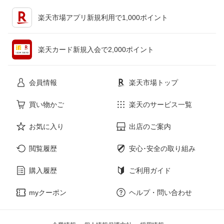
キッチン用品・食器・調理器具
テレビゲーム
楽天市場アプリ新規利用で1,000ポイント
ペット・ペットグッズ
CD・DVD
楽天カード新規入会で2,000ポイント
花・ガーデン・DIY
ホビー
会員情報
楽天市場トップ
サービス・リフォーム
楽器・音響機器
買い物かご
楽天のサービス一覧
お気に入り
出店のご案内
本・雑誌・コミック
閲覧履歴
安心･安全の取り組み
購入履歴
ご利用ガイド
myクーポン
ヘルプ・問い合わせ