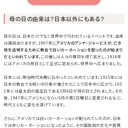
母の日の由来は？日本以外にもある？
母の日は、日本だけでなく世界中で行われているイベントです。由来
は諸説ありますが、1907年に
アメリカのアンナ・ジャービスが、亡き
母を追悼するために教会で白いカーネーションを配ったのが始まり
だといわれています。
この催しは人々の賛同を得て拡大し、1914年
にはアメリカの祝日として正式に定められ、世界中へ広まりました。
日本には、明治時代末期に伝わったといわれています。1915年には
日本の教会でお祝いの行事が催されたことで日本中に広がり、193
1年には皇太后の誕生日である3月6日が母の日とされました。その
後、1947年にアメリカにならい5月の第2日曜日に変更されるなど、
時代とともに変化を遂げています。
さらに、アメリカでは白いカーネーションが配られていたのが、日本
では赤いカーネーションになったように、その国独自の文化や習慣