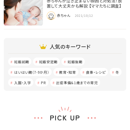
赤ちゃんが泣き止まない原因と対処法！放
置して大丈夫かも解説 【ママたちに調査】
赤ちゃん
2021/10/12
人気のキーワード
妊娠前期
妊娠安定期
妊娠後期
はいはい期（7-9か月）
教育・知育
食事・レシピ
冬
入園・入学
PR
出産準備＆1歳までの育児
PICK UP