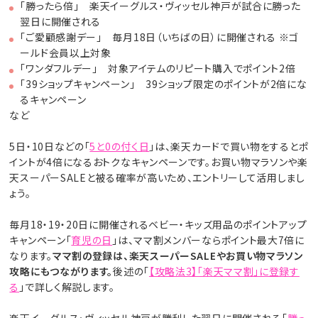
「勝ったら倍」 楽天イーグルス・ヴィッセル神戸が試合に勝った
翌日に開催される
「ご愛顧感謝デー」 毎月18日（いちばの日）に開催される ※ゴ
ールド会員以上対象
「ワンダフルデー」 対象アイテムのリピート購入でポイント2倍
「39ショップキャンペーン」 39ショップ限定のポイントが2倍にな
るキャンペーン
など
5日・10日などの「
5と0の付く日
」は、楽天カードで買い物をするとポ
イントが4倍になるおトクなキャンペーンです。お買い物マラソンや楽
天スーパーSALEと被る確率が高いため、エントリーして活用しまし
ょう。
毎月18・19・20日に開催されるベビー・キッズ用品のポイントアップ
キャンペーン「
育児の日
」は、ママ割メンバーならポイント最大7倍に
なります。
ママ割の登録は、楽天スーパーSALEやお買い物マラソン
攻略にもつながります。
後述の「
【攻略法3】「楽天ママ割」に登録す
る
」で詳しく解説します。
楽天イーグルス・ヴィッセル神戸が勝利した翌日に開催される「
勝っ