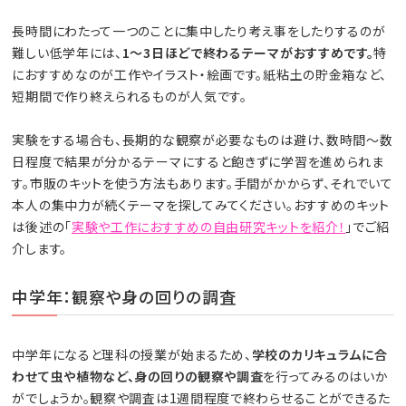
長時間にわたって一つのことに集中したり考え事をしたりするのが
難しい低学年には、
1～3日ほどで終わるテーマがおすすめです。
特
におすすめなのが工作やイラスト・絵画です。紙粘土の貯金箱など、
短期間で作り終えられるものが人気です。
実験をする場合も、長期的な観察が必要なものは避け、数時間〜数
日程度で結果が分かるテーマにすると飽きずに学習を進められま
す。市販のキットを使う方法もあります。手間がかからず、それでいて
本人の集中力が続くテーマを探してみてください。おすすめのキット
は後述の「
実験や工作におすすめの自由研究キットを紹介！
」でご紹
介します。
中学年：観察や身の回りの調査
中学年になると理科の授業が始まるため、
学校のカリキュラムに合
わせて虫や植物など、身の回りの観察や調査
を行ってみるのはいか
がでしょうか。観察や調査は1週間程度で終わらせることができるた