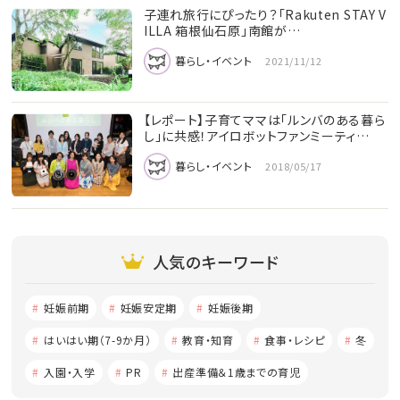
子連れ旅行にぴったり？「Rakuten STAY V
ILLA 箱根仙石原」南館が…
暮らし・イベント
2021/11/12
【レポート】子育てママは「ルンバのある暮ら
し」に共感！アイロボットファンミーティ…
暮らし・イベント
2018/05/17
人気のキーワード
妊娠前期
妊娠安定期
妊娠後期
はいはい期（7-9か月）
教育・知育
食事・レシピ
冬
入園・入学
PR
出産準備＆1歳までの育児