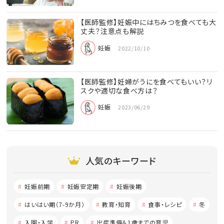
【医師監修】妊娠中にはちみつを食べても大
丈夫？注意点も解説
妊娠
2022/10/10
【医師監修】妊婦がうにを食べてもいい？リ
スクや適切な食べ方は？
妊娠
2023/06/29
人気のキーワード
妊娠前期
妊娠安定期
妊娠後期
はいはい期（7-9か月）
教育・知育
食事・レシピ
冬
入園・入学
PR
出産準備＆1歳までの育児