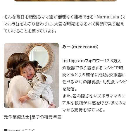
そんな毎日を頑張るママ達が無理なく補給できる「Mama Lula (マ
マルラ)」をお守り替わりに、大変な時期をなるべく笑顔で乗り越え
ていけることを願っています。
みー（meeeroom）
Instagramフォロワー12.8万人
炊飯器で作り置きするレシピで時
間とゆとりの確保に成功。炊飯器に
任せるだけの離乳食・幼児食レシピ
を配信。
また、包み隠さないズボラママのリ
アルな投稿が共感を呼び、多くのマ
マから支持を得ている。
元作業療法士|息子令和元年産
■roomはこちら