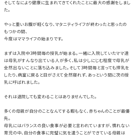
そしてなにより健康に生まれてきてくれたことに最大の感謝をしまし
た。
やっと重いお腹が軽くなり、マタニティライフが終わったと思ったの
もつかの間、
今度はママライフの始まりです。
まずは入院中3時間毎の授乳が始まる。一緒に入院していたママ達
は母乳がすんなり出ている人が多く、私は少しにじむ程度で母乳が
全然出ないことに落ち込みました。そして3時間毎と言っても搾乳を
したり、病室に戻ると目がさえて全然寝れず、あっという間に次の授
乳に呼ばれました。
それは退院しても変わることはありませんでした。
多くの母親が自分のことなんてする暇もなく、赤ちゃんのことが最優
先。
母乳にはバランスの良い食事が必要と言われていますが、慣れない
育児の中、自分の食事に完璧に気を遣うことができている母親は