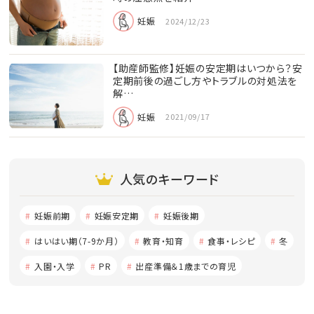
妊娠
2024/12/23
【助産師監修】妊娠の安定期はいつから？安
定期前後の過ごし方やトラブルの対処法を
解…
妊娠
2021/09/17
人気のキーワード
妊娠前期
妊娠安定期
妊娠後期
はいはい期（7-9か月）
教育・知育
食事・レシピ
冬
入園・入学
PR
出産準備＆1歳までの育児