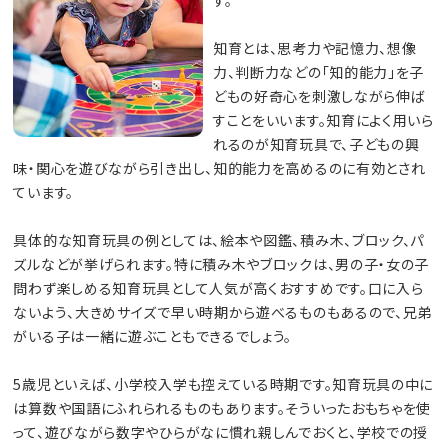
知育とは、思考力や記憶力、想像
力、判断力などの「知的能力」を子
どもの好奇心を刺激しながら伸ば
すことをいいます。知育によく用いら
れるのが知育玩具で、子どもの興
味・関心を遊びながら引き出し、知的能力を高めるのに有効とされ
ています。
具体的な知育玩具の例としては、絵本や図鑑、積み木、ブロック、パ
ズルなどが挙げられます。特に積み木やブロックは、男の子・女の子
問わず楽しめる知育玩具として人気が高くおすすめです。口に入ら
ないよう、大きめサイズで早い時期から遊べるものもあるので、兄弟
がいる子は一緒に遊ぶこともできるでしょう。
5歳児といえば、小学校入学も控えている時期です。知育玩具の中に
は算数や国語にふれられるものもあります。そういったおもちゃを使
って、遊びながら数字やひらがなに慣れ親しんでおくと、学校での授