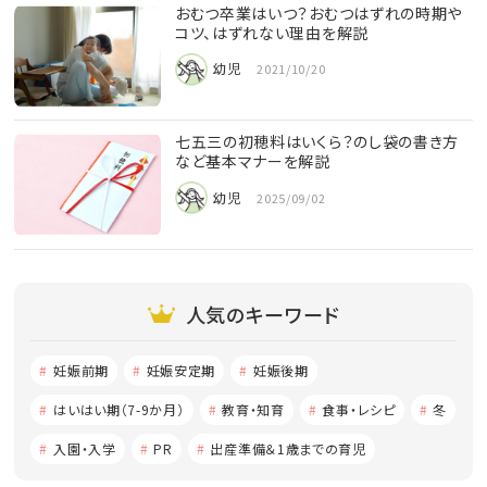
おむつ卒業はいつ？おむつはずれの時期や
コツ、はずれない理由を解説
幼児
2021/10/20
七五三の初穂料はいくら？のし袋の書き方
など基本マナーを解説
幼児
2025/09/02
人気のキーワード
妊娠前期
妊娠安定期
妊娠後期
はいはい期（7-9か月）
教育・知育
食事・レシピ
冬
入園・入学
PR
出産準備＆1歳までの育児