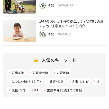
幼児
2025/02/28
幼児のおやつ手作り簡単レシピ＆市販のお
すすめ！注意点についても紹介
幼児
2020/07/31
人気のキーワード
妊娠前期
妊娠安定期
妊娠後期
はいはい期（7-9か月）
教育・知育
食事・レシピ
冬
入園・入学
PR
出産準備＆1歳までの育児