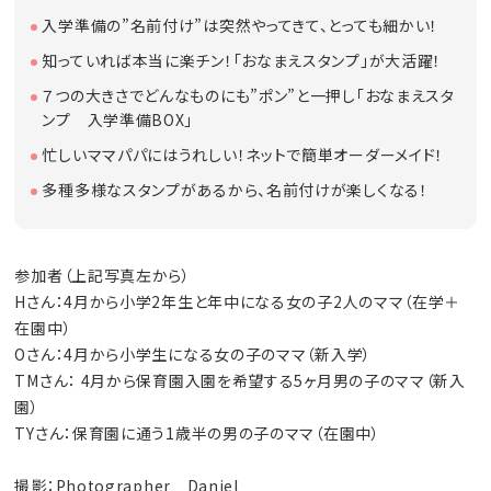
入学準備の”名前付け”は突然やってきて、とっても細かい！
知っていれば本当に楽チン！「おなまえスタンプ」が大活躍！
７つの大きさでどんなものにも”ポン”と一押し「おなまえスタ
ンプ 入学準備BOX」
忙しいママパパにはうれしい！ネットで簡単オーダーメイド！
多種多様なスタンプがあるから、名前付けが楽しくなる！
参加者（上記写真左から）
Hさん：4月から小学2年生と年中になる女の子2人のママ（在学＋
在園中）
Oさん：4月から小学生になる女の子のママ（新入学）
TMさん： 4月から保育園入園を希望する5ヶ月男の子のママ（新入
園）
TYさん：保育園に通う1歳半の男の子のママ（在園中）
撮影：Photographer Daniel