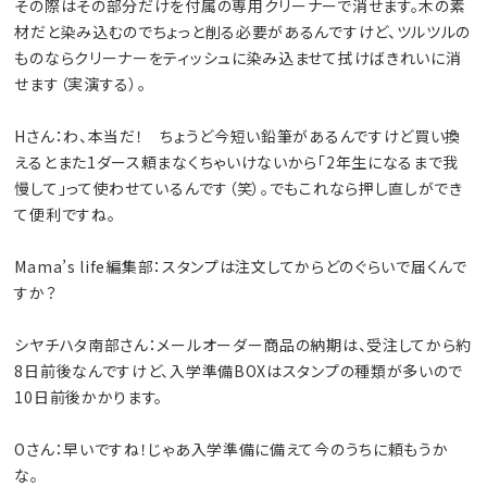
その際はその部分だけを付属の専用クリーナーで消せます。木の素
材だと染み込むのでちょっと削る必要があるんですけど、ツルツルの
ものならクリーナーをティッシュに染み込ませて拭けばきれいに消
せます（実演する）。
Hさん：わ、本当だ！ ちょうど今短い鉛筆があるんですけど買い換
えるとまた1ダース頼まなくちゃいけないから「2年生になるまで我
慢して」って使わせているんです（笑）。でもこれなら押し直しができ
て便利ですね。
Mama’s life編集部：スタンプは注文してからどのぐらいで届くんで
すか？
シヤチハタ南部さん：メールオーダー商品の納期は、受注してから約
8日前後なんですけど、入学準備BOXはスタンプの種類が多いので
10日前後かかります。
Oさん：早いですね！じゃあ入学準備に備えて今のうちに頼もうか
な。