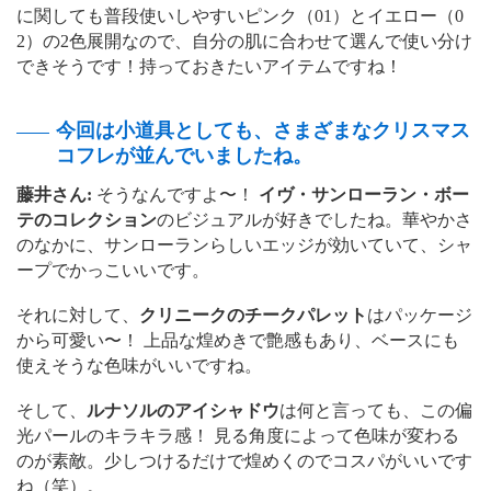
に関しても普段使いしやすいピンク（01）とイエロー（0
2）の2色展開なので、自分の肌に合わせて選んで使い分け
できそうです！持っておきたいアイテムですね！
今回は小道具としても、さまざまなクリスマス
コフレが並んでいましたね。
藤井さん:
そうなんですよ〜！
イヴ・サンローラン・ボー
テのコレクション
のビジュアルが好きでしたね。華やかさ
のなかに、サンローランらしいエッジが効いていて、シャ
ープでかっこいいです。
それに対して、
クリニークのチークパレット
はパッケージ
から可愛い〜！ 上品な煌めきで艶感もあり、ベースにも
使えそうな色味がいいですね。
そして、
ルナソルのアイシャドウ
は何と言っても、この偏
光パールのキラキラ感！ 見る角度によって色味が変わる
のが素敵。少しつけるだけで煌めくのでコスパがいいです
ね（笑）。