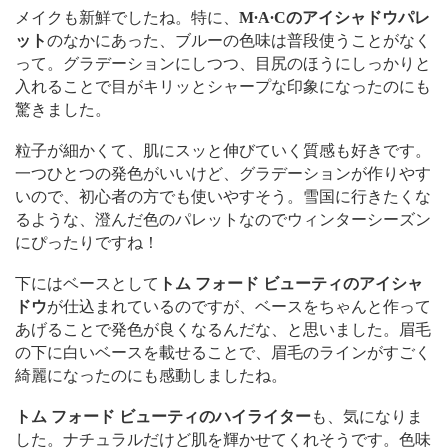
メイクも新鮮でしたね。特に、
M∙A∙Cのアイシャドウパレ
ット
のなかにあった、ブルーの色味は普段使うことがなく
って。グラデーションにしつつ、目尻のほうにしっかりと
入れることで目がキリッとシャープな印象になったのにも
驚きました。
粒子が細かくて、肌にスッと伸びていく質感も好きです。
一つひとつの発色がいいけど、グラデーションが作りやす
いので、初心者の方でも使いやすそう。雪国に行きたくな
るような、澄んだ色のパレットなのでウィンターシーズン
にぴったりですね！
下にはベースとして
トム フォード ビューティのアイシャ
ドウ
が仕込まれているのですが、ベースをちゃんと作って
あげることで発色が良くなるんだな、と思いました。眉毛
の下に白いベースを載せることで、眉毛のラインがすごく
綺麗になったのにも感動しましたね。
トム フォード ビューティのハイライター
も、気になりま
した。ナチュラルだけど肌を輝かせてくれそうです。色味