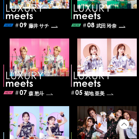
藤井 サチ
武田 玲奈
森 愁斗
菊地 亜美