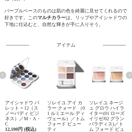
パープルベースのものは肌の色を綺麗に見せてくれるので
好きです。この
マルチカラー
は、リップやアイシャドウの
下地に仕込むと、自然な輝きが手に入りそう。
アイテム
コ
アイシャドウ パ
ソレイユ アイ カ
ソレイユ ネージ
レット × 12（ス
ラー クォード （0
ュ グロウ ハイラ
ン
ノーバディ ビジ
1 ルミエール ディ
イター(01 ローズ
ネス）／M・A・
ヴェール）／トム
イリゼ/02 グラン
C
フォード ビュー
パラディス)／ト
12,100円 (税込)
ティ
ム フォード ビュ