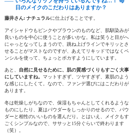
いろんなリップを持っているんですね…！ 毎
日のメイクのこだわりはありますか？
藤井さん:
ナチュラル
に仕上げることです。
アイシャドウもピンクやブラウンのものなど、肌馴染みが
良いものを中心に使うことが多いかな。私は笑うと目がへ
にゃっとなってしまうので、跳ね上げラインでキリッとさ
せることがマストなのですが、あえてリキッドではなくペ
ンシルを使って、ちょっとボカすようにしています。
あと、
自然に見せるために、肌の質感づくりもすごく大事
にしていますね。
マットすぎず、ツヤすぎず、素肌のよう
な感じにしたくて。なので、ファンデ選びにはこだわりが
あります。
冬は乾燥しがちなので、保湿もちゃんとしてくれるような
ものにしたり、夏はパウダーをしっかりのせるので、パウ
ダーと相性のいいものを選んだり。とはいえ、メイクもす
ごくシンプルなので、ササッと15分ぐらいで終わります
（笑）。