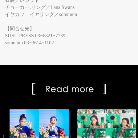
衣装クレジット：
チョーカー,リング／Lana Swans
イヤカフ、イヤリング／somnium
【問合せ先】
SUSU PRESS 03−6821−7739
somnium 03−3614−1102