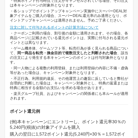
・特典ポイント付与時点で注文がキャンセルされている場合、その注文
は本キャンペーンの対象外となります。
・各ショップでポイントアップキャンペーン実施中にスーパーDEAL対
象アイテムをご購入の場合、スーパーDEAL還元率のみ適用となり、ポ
イントアップキャンペーンは適用されません。予めご了承ください。
注文に対して付与されるポイントの計算方法について
・クーポンご利用の場合、割引後の金額に適用されます。その場合、各
商品ページに記載されている還元ポイントは、実際に付与される還元ポ
イントとは異なります。
・ゲーム機本体、ゲームソフト等、転売行為が多く見られる商品につい
て、
同一商品を転売・換金目的で複数注文したと判断された場合
、該当
の注文により発生する本キャンペーンのポイントは付与対象外となりま
す。
・同一人物による複数の利用登録、または利用登録の内容に不備・虚偽
等があった場合は、キャンペーン対象外となります。
・不正行為、利用規約違反、その他運営上の趣旨に反していると弊社が
合理的に判断した場合は、キャンペーン対象外とし、特典の返還または
特典に相当する金額のお支払いを求める場合があります。
・楽天グループ社員、およびキャンペーンの関係者にも本ルールが適用
されます。
ポイント還元例
(例)本キャンペーンにエントリーし、ポイント還元率30％の
5,240円(税抜)の対象アイテムを購入
購入の翌日に1,572ポイント還元(5,240円×30％＝1,572ポイ