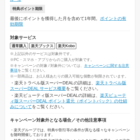
特典ポイント期限
最後にポイントを獲得した月を含めて1年間。
ポイントの有
効期限
対象サービス
通常購入
楽天ブックス
楽天Kobo
※上記以外のサービスは対象外です。
※PC・スマホ・アプリからのご購入が対象です。
※キャンペーンの対象 / 対象外については、
キャンペーンに関する注意
事項
をご覧ください。
※一部商品は、お1人様あたりの購入可能な個数が制限されています。
・楽天トラベル版スーパーDEALの詳細は、
楽天トラベル版
スーパーDEAL サービス概要
をご覧ください。
・楽天ビューティ版スーパーDEALの詳細は、
楽天ビューテ
ィ版スーパーDEAL ポイント還元（ポイントバック）の仕組
みについて
をご覧ください。
キャンペーン対象外となる場合／その他注意事項
・楽天グループでは、特典や割引等の条件が異なる様々なキャンペーン
を随時開催しております。