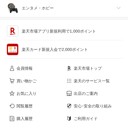
ジュエリー・アクセサリー
パソコン・周辺機器
車・バイク
インテリア・寝具・収納
エンタメ・ホビー
キッチン用品・食器・調理器具
テレビゲーム
楽天市場アプリ新規利用で1,000ポイント
ペット・ペットグッズ
CD・DVD
楽天カード新規入会で2,000ポイント
花・ガーデン・DIY
ホビー
会員情報
楽天市場トップ
サービス・リフォーム
楽器・音響機器
買い物かご
楽天のサービス一覧
お気に入り
出店のご案内
本・雑誌・コミック
閲覧履歴
安心･安全の取り組み
購入履歴
ご利用ガイド