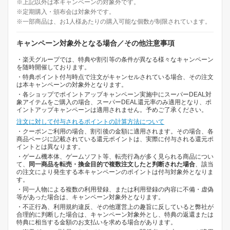
※上記以外は本キャンペーンの対象外です。
※定期購入・頒布会は対象外です。
※一部商品は、お1人様あたりの購入可能な個数が制限されています。
キャンペーン対象外となる場合／その他注意事項
・楽天グループでは、特典や割引等の条件が異なる様々なキャンペーン
を随時開催しております。
・特典ポイント付与時点で注文がキャンセルされている場合、その注文
は本キャンペーンの対象外となります。
・各ショップでポイントアップキャンペーン実施中にスーパーDEAL対
象アイテムをご購入の場合、スーパーDEAL還元率のみ適用となり、ポ
イントアップキャンペーンは適用されません。予めご了承ください。
注文に対して付与されるポイントの計算方法について
・クーポンご利用の場合、割引後の金額に適用されます。その場合、各
商品ページに記載されている還元ポイントは、実際に付与される還元ポ
イントとは異なります。
・ゲーム機本体、ゲームソフト等、転売行為が多く見られる商品につい
て、
同一商品を転売・換金目的で複数注文したと判断された場合
、該当
の注文により発生する本キャンペーンのポイントは付与対象外となりま
す。
・同一人物による複数の利用登録、または利用登録の内容に不備・虚偽
等があった場合は、キャンペーン対象外となります。
・不正行為、利用規約違反、その他運営上の趣旨に反していると弊社が
合理的に判断した場合は、キャンペーン対象外とし、特典の返還または
特典に相当する金額のお支払いを求める場合があります。