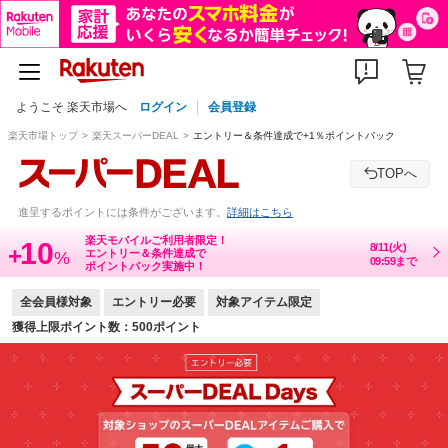
ようこそ 楽天市場へ
ログイン
会員登録
楽天市場トップ
楽天スーパーDEAL
エントリー＆条件達成で+1％ポイントバック
TOPへ
進呈するポイントには条件がございます。
詳細はこちら
楽天モバイルご利用者限定！
10
8/11(火)
+
エントリー＆条件達成で
%
09:59まで
ポイントバック実施中！
全会員様対象
エントリー必要
対象アイテム限定
獲得上限ポイント数：500ポイント