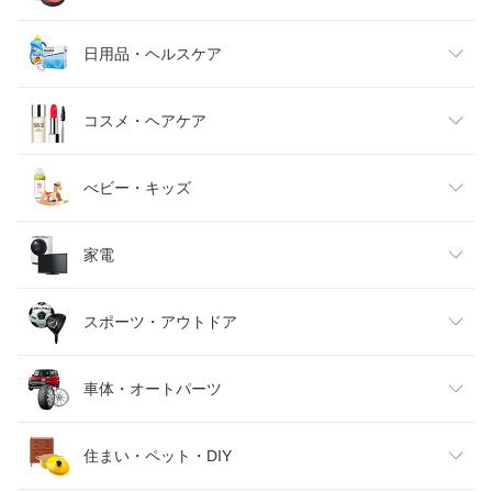
メンズファッション
食品
日用品・ヘルスケア
キッズファッション
スイーツ・お菓子
日用品雑貨・文房具・手芸
コスメ・ヘアケア
ベビーファッション
水・ソフトドリンク
ダイエット・健康
美容・コスメ・香水
べビー・キッズ
インナー・下着・ナイトウェア
ビール・洋酒
医薬品・コンタクト・介護
キッズ・ベビー・マタニティ
家電
バッグ・小物・ブランド雑貨
ワイン
おもちゃ
家電
スポーツ・アウトドア
靴
日本酒・焼酎
TV・オーディオ・カメラ
スポーツ・アウトドア
車体・オートパーツ
腕時計
スマートフォン・タブレット
ゴルフ
車用品・バイク用品
住まい・ペット・DIY